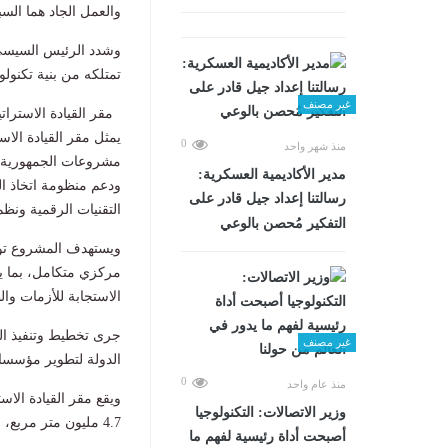
والعمل الجاد هما السب
وشدد الرئيس السيسى، 
تمتلكه من بنية تكنول
غير مصنف
مقر القيادة الاسترات
يمثل مقر القيادة الاس
0
منذ شهر واحد
مشروعات الجمهورية ال
مدير الأكاديمية العسكرية:
ودعم منظومة اتخاذ ال
رسالتنا إعداد جيل قادر على
التقنيات الرقمية ونظم
التفكير مُحصن بالوعي
ويستهدف المشروع توحي
مركزي متكامل، بما 
الاستجابة للأزمات وا
جرى تخطيط وتنفيذ ال
غير مصنف
الدولة لتطوير مؤسساته
0
منذ عام واحد
وزير الاتصالات: التكنولوجيا
4.7 مليون متر مربع، ليعد من أكبر المجمعات الدفاعية والإدارية في المنطقة.
أصبحت أداة رئيسية لفهم ما