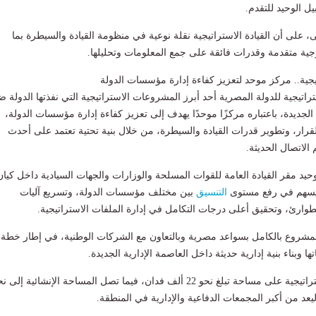
يل الوحيد للتقدم.
على أن القيادة الاستراتيجية نقلة نوعية في منظومة القيادة والسيطرة بما
وجية متقدمة وقدرات فائقة على جمع المعلومات وتحليلها.
يجية.. مركز موحد لتعزيز كفاءة إدارة مؤسسات الدولة
تراتيجية للدولة المصرية أحد أبرز المشروعات الاستراتيجية التي نفذتها الدولة 
جديدة، باعتباره مركزًا موحدًا يهدف إلى تعزيز كفاءة إدارة مؤسسات الدولة،
قرار، وتطوير قدرات القيادة والسيطرة، من خلال بنية تحتية تعتمد على أحدث
 الاتصال الحديثة.
د مقر القيادة العامة للقوات المسلحة والوزارات والجهات السيادية داخل كيان
يسهم في رفع مستوى
التنسيق
بين مختلف مؤسسات الدولة، وتسريع آليات
لطوارئ، وتحقيق أعلى درجات التكامل في إدارة الملفات الاستراتيجية.
مشروع بالكامل بسواعد مصرية وبالتعاون مع الشركات الوطنية، في إطار خطة
ا وبناء بنية إدارية حديثة داخل العاصمة الإدارية الجديدة.
ويقع مقر القيادة الاستراتيجية على مساحة تبلغ نحو 22 ألف فدان، فيما تصل المساحة الإنشائية إلى 