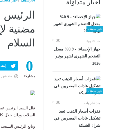
الارشيف
/
غير مصنف
أخبار متداوَلة
الرئيس 
مضنية لإ
غير مصنف
السلام
0
منذ 29 يومًا
جهاز الإحصاء: - 0.9% معدل
التضخم الشهرى لشهر يونيو
0
2026
إنشر ف
مشاركة
منذ شهر 
غير مصنف
0
منذ عام واحد
قال السيد الرئيس عبد
قفزات أسعار الذهب تعيد
السلام، وذلك خلال كلم
تشكيل عادات المصريين في
شراء الشبكة
وتابع الرئيس السيسى، 