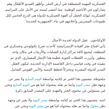
العسكرية المهيبة المصطفة في أرض المقر. وأظهر الفيديو الأطفال وهم
يشاركون في الأناشيد الوطنية، مما أضفى لمسة من الأمل على المراسم
العسكرية، ليؤكد الحفل أن القوة العسكرية للدولة هي الدرع الحامي لكل
طموحات المصريين وأحلامهم في بناء "الجمهورية الجديدة".
الأوكتاجون.. عقل الدولة لخدمة الأجيال
يأتي افتتاح مقر القيادة الإستراتيجية كأحدث صرح تكنولوجي وعسكري في
المنطقة، ليجمع كافة مراكز إدارة العمليات والأزمات في مكان واحد
متطور. وأبرزت اللقطات الجوية عظمة هذا الإنجاز المعماري، الذي تم
تنفيذه في وقت قياسي داخل العاصمة الإدارية الجديدة، ليكون العقل
المدبر للدولة المصرية ومحركاً لخطط التنمية والأمن القومي الشامل.
ملحوظة: مضمون هذا الخبر تم كتابته بواسطة
اليوم السابع
ولا يعبر عن
وجهة نظر
مصر اليوم
وانما تم نقله بمحتواه كما هو من
اليوم السابع
ونحن
غير مسئولين عن محتوى الخبر والعهدة علي المصدر السابق ذكرة.
انتبه: مضمون هذا الخبر تم كتابته بواسطة
مصر اليوم
ولا يعبر عن وجهة
نظر
منقول
وانما تم نقله بمحتواه كما هو من
مصر اليوم
ونحن غير