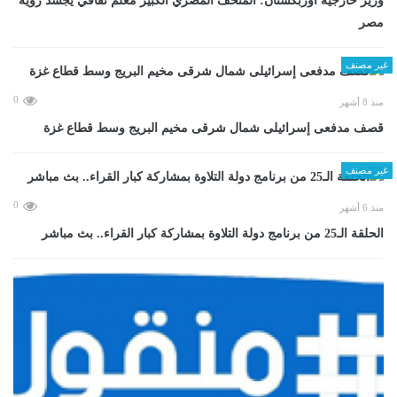
وزير خارجية أوزبكستان: المتحف المصري الكبير معلم ثقافي يجسد رؤية
مصر
غير مصنف
0
منذ 8 أشهر
قصف مدفعى إسرائيلى شمال شرقى مخيم البريج وسط قطاع غزة
غير مصنف
0
منذ 6 أشهر
الحلقة الـ25 من برنامج دولة التلاوة بمشاركة كبار القراء.. بث مباشر