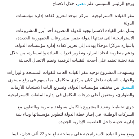
ورفع الرئيس السيسى علم
مصر
، خلال الافتتاح.
مقر القيادة الاستراتيجية.. مركز موحد لتعزيز كفاءة إدارة مؤسسات
الدولة
يمثل مقر القيادة الاستراتيجية للدولة المصرية أحد أبرز المشروعات
الاستراتيجية التي نفذتها الدولة ضمن مشروعات الجمهورية الجديدة،
باعتباره مركزًا موحدًا يهدف إلى تعزيز كفاءة إدارة مؤسسات الدولة،
ودعم منظومة اتخاذ القرار، وتطوير قدرات القيادة والسيطرة، من خلال
بنية تحتية تعتمد على أحدث التقنيات الرقمية ونظم الاتصال الحديثة.
ويستهدف المشروع توحيد مقر القيادة العامة للقوات المسلحة والوزارات
والجهات السيادية داخل كيان مركزي متكامل، بما يسهم في رفع مستوى
التنسيق
بين مختلف مؤسسات الدولة، وتسريع آليات الاستجابة للأزمات
والطوارئ، وتحقيق أعلى درجات التكامل في إدارة الملفات الاستراتيجية.
جرى تخطيط وتنفيذ المشروع بالكامل بسواعد مصرية وبالتعاون مع
الشركات الوطنية، في إطار خطة الدولة لتطوير مؤسساتها وبناء بنية
إدارية حديثة داخل العاصمة الإدارية الجديدة.
ويقع مقر القيادة الاستراتيجية على مساحة تبلغ نحو 22 ألف فدان، فيما