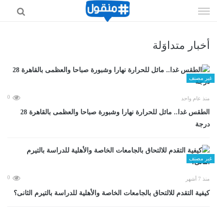
إذهب
الى
المحتوى
أخبار متداوَلة
غير مصنف
0
منذ عام واحد
الطقس غدا.. مائل للحرارة نهارا وشبورة صباحا والعظمى بالقاهرة 28
درجة
غير مصنف
0
منذ 7 أشهر
كيفية التقدم للالتحاق بالجامعات الخاصة والأهلية للدراسة بالتيرم الثانى؟