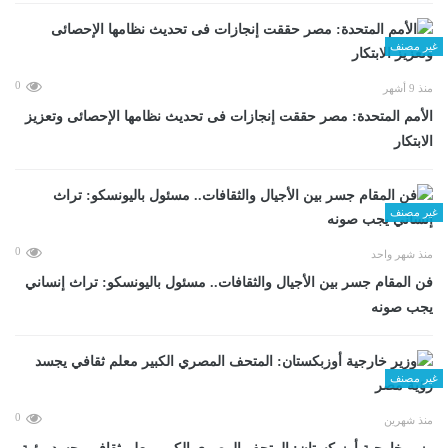
غير مصنف
0
منذ 9 أشهر
الأمم المتحدة: مصر حققت إنجازات فى تحديث نظامها الإحصائى وتعزيز
الابتكار
غير مصنف
0
منذ شهر واحد
فن المقام جسر بين الأجيال والثقافات.. مسئول باليونسكو: تراث إنساني
يجب صونه
غير مصنف
0
منذ شهرين