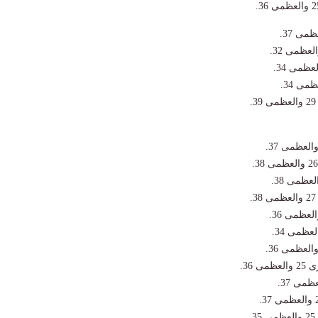
 36.
.