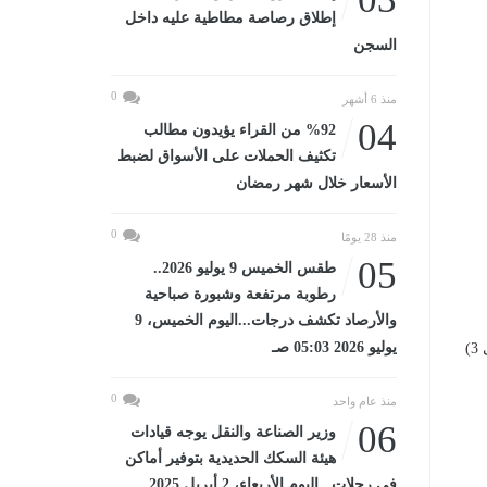
إطلاق رصاصة مطاطية عليه داخل
السجن
0
منذ 6 أشهر
04
%92 من القراء يؤيدون مطالب
تكثيف الحملات على الأسواق لضبط
الأسعار خلال شهر رمضان
0
منذ 28 يومًا
05
طقس الخميس 9 يوليو 2026..
رطوبة مرتفعة وشبورة صباحية
والأرصاد تكشف درجات...اليوم الخميس، 9
يوليو 2026 05:03 صـ
ارتفاع نسب الرطوبة يزيد من الإحساس بحرارة الطقس عن المتوقع في الظل بقيم تتراوح من (1 إلى 3)
0
منذ عام واحد
06
وزير الصناعة والنقل يوجه قيادات
هيئة السكك الحديدية بتوفير أماكن
في رحلات...اليوم الأربعاء، 2 أبريل 2025