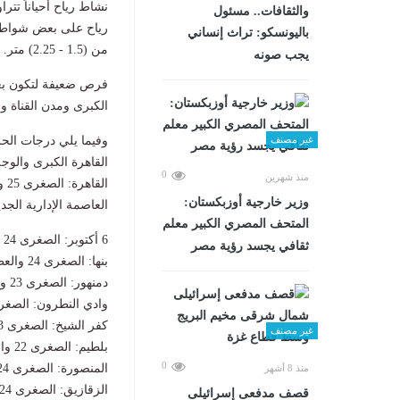
والثقافات.. مسئول
رياح على بعض شواطئ (
باليونسكو: تراث إنساني
من (1.5 - 2.25) متر.
يجب صونه
فرص ضعيفة لتكون بع
الكبرى ومدن القناة و
غير مصنف
وفيما يلي درجات الحرا
القاهرة الكبرى والوجه
0
منذ شهرين
القاهرة: الصغرى 25 والعظمى 36.
وزير خارجية أوزبكستان:
العاصمة الإدارية الجديدة: الصغ
المتحف المصري الكبير معلم
6 أكتوبر: الصغرى 24 والعظمى 37.
ثقافي يجسد رؤية مصر
بنها: الصغرى 24 والعظمى 36.
دمنهور: الصغرى 23 والعظمى 35.
وادي النطرون: الصغرى 24 والعظمى
كفر الشيخ: الصغرى 23 والعظمى 34.
غير مصنف
بلطيم: الصغرى 22 والعظمى 32.
0
المنصورة: الصغرى 24 والعظمى 35.
منذ 8 أشهر
الزقازيق: الصغرى 24 والعظمى 35.
قصف مدفعى إسرائيلى