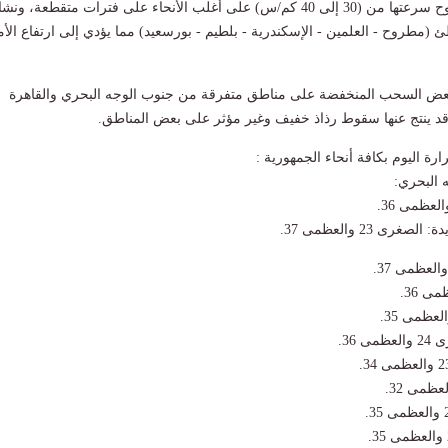
نشاط رياح أحياناً تتراوح سرعتها من (30 إلى 40 كم/س) على أغلب الأنحاء على فترات متقطعة، و
مطروح - العلمين - الإسكندرية - بلطيم - بورسعيد) مما يؤدي إلى ارتفاع الأم
ض السحب المنخفضة على مناطق متفرقة من جنوب الوجه البحري والقاهرة
قد ينتج عنها سقوط رذاذ خفيف وغير مؤثر على بعض المناطق.
رة اليوم بكافة أنحاء الجمهورية :
 البحري:
رى 23 والعظمى 37.
 36.