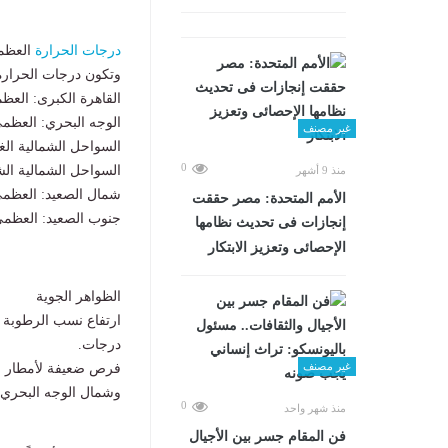
درجات الحرارة
العظم
وتكون درجات الحرارة
القاهرة الكبرى: العظمى 36، المحسوس
الوجه البحري: العظمى 35، المحسوسة 
غير مصنف
السواحل الشمالية الغربية: العظ
0
السواحل الشمالية الشرقية: ال
منذ 9 أشهر
شمال الصعيد: العظمى 39، المحسوسة 
الأمم المتحدة: مصر حققت
جنوب الصعيد: العظمى 43، المحسوسة 
إنجازات فى تحديث نظامها
الإحصائى وتعزيز الابتكار
الظواهر الجوية
درجات.
غير مصنف
وشمال الوجه البحري
0
منذ شهر واحد
فن المقام جسر بين الأجيال