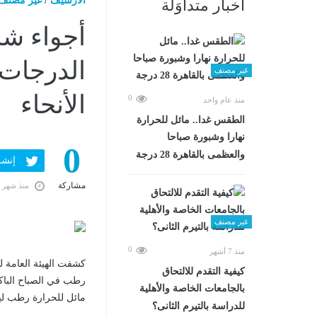
الارشيف
/
غير مصنف
أخبار متداوَلة
أجواء شد
الدرجات
غير مصنف
الأنحاء
0
منذ عام واحد
الطقس غدا.. مائل للحرارة
نهارا وشبورة صباحا
0
والعظمى بالقاهرة 28 درجة
إنشر ف
مشاركة
منذ شهر 
غير مصنف
0
منذ 7 أشهر
كشفت الهيئة العامة ل
كيفية التقدم للالتحاق
رطب في الصباح الباكر
بالجامعات الخاصة والأهلية
مائل للحرارة رطب ليلا
للدراسة بالتيرم الثانى؟