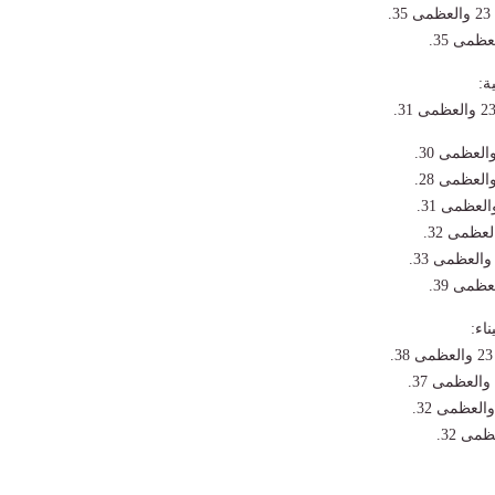
.
ة:
اء: