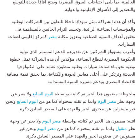
العالمية، بما يلبى احتياجات السوق المصرية ويفتح آفاقًا جديدة للتوسع
والتصدير إلى الأسواق الإقليمية والدولية.
وأكد أن هذه الشراكة تمثل نموذجًا ناجحًا للتعاون بين الشركات الوطنية
والمؤسسات الصناعية الرائدة، وتجسد التزام الجانبين بالمساهمة فى
تحقيق أهداف التنمية الصناعية وتعزيز مكانة
مصر
كمركز إقليمى لصناعة
السيارات.
وأعرب مسؤولو الشركتين عن تقديرهم للدعم المستمر الذى توليه
الحكومة المصرية لقطاع الصناعة، مؤكدين أن هذه الشراكة تمثل خطوة
نوعية نحو بناء صناعة سيارات وطنية متطورة تعتمد على التكنولوجيا
الحديثة وترتكز على أعلى معايير الجودة والكفاءة، بما يحقق قيمة مضافة
للاقتصاد المصرى ويدعم مسيرة التنمية المستدامة.
ملحوظة: مضمون هذا الخبر تم كتابته بواسطة
اليوم السابع
ولا يعبر عن
وجهة نظر
مصر اليوم
وانما تم نقله بمحتواه كما هو من
اليوم السابع
ونحن
غير مسئولين عن محتوى الخبر والعهدة علي المصدر السابق ذكرة.
انتبه: مضمون هذا الخبر تم كتابته بواسطة
مصر اليوم
ولا يعبر عن وجهة
نظر
منقول
وانما تم نقله بمحتواه كما هو من
مصر اليوم
ونحن غير
مسئولين عن محتوى الخبر والعهدة علي المصدر السابق ذكرة.