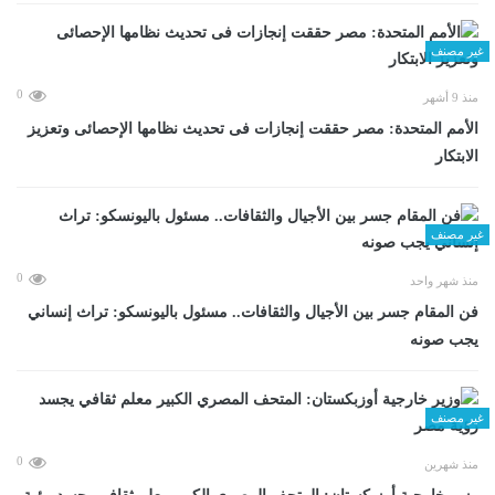
غير مصنف
0
منذ 9 أشهر
الأمم المتحدة: مصر حققت إنجازات فى تحديث نظامها الإحصائى وتعزيز
الابتكار
غير مصنف
0
منذ شهر واحد
فن المقام جسر بين الأجيال والثقافات.. مسئول باليونسكو: تراث إنساني
يجب صونه
غير مصنف
0
منذ شهرين