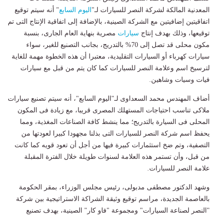
المعدنية المالكة لشركة النصر للسيارات لـ"
اليوم السابع
" أنه سيتم توقيع
اتفاقيتين إضافيتين مع الشركة الصينية، بالإضافة إلى اتفاقية الإنتاج التى تم
توقيعها، وذلك بهدف إنتاج
سيارات
مصرية بنهاية العام الجارى، بنسبة
مكون محلى قد تصل إلى 70% بالتدريج، بجانب التصنيع للغير، سواء
سيارات كهرباء أو السيارات التقليدية، معتبرا أن هذه الخطوة مهمة للغاية
لترسيخ اسم وعلامة النصر للسيارات كما كان يتم من قبل مع سيارات
فيات وسيات وشاهين.
أضاف المهندس محمد السعداوى لـ"اليوم السابع"، أنه سيتم تصنيع سيارات
ملاكى تناسب احتياجات المستهلك المصرى قريبا، مع زيادة فى المكون
المحلى فى السيارة بالتدريج؛ مما ينشط كافة الصناعات المغذية، ومما
يحفظ اسم شركة النصر للسيارات التى بذلنا مجهودا كبيرا لعودتها من
التصفية، وتم ضخ استثمارات كبيرة فيها من أجل أن تعود قويه كما كانت
من قبل، وأن تستمر هذه العلامة لسنوات طويلة خلال الفترة المقبلة
علامة النصر للسيارات.
وشهد الدكتور مصطفى مدبولى، رئيس مجلس الوزراء، بمقر الحكومة
بالعاصمة الجديدة، مراسم توقيع وثيقة الشراكة الاستراتيجية بين شركة
"النصر لصناعة السيارات" ومجموعة "فاو كار" الصينية، بهدف تصنيع