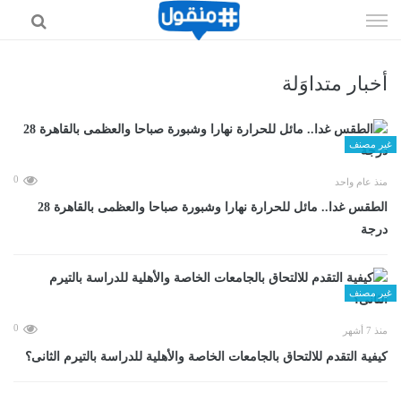
إذهب
الى
المحتوى
أخبار متداوَلة
غير مصنف
0
منذ عام واحد
الطقس غدا.. مائل للحرارة نهارا وشبورة صباحا والعظمى بالقاهرة 28
درجة
غير مصنف
0
منذ 7 أشهر
كيفية التقدم للالتحاق بالجامعات الخاصة والأهلية للدراسة بالتيرم الثانى؟