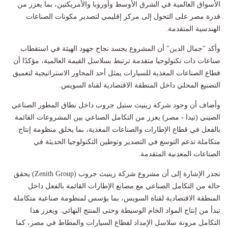
الأسواق العالمية في الشرق الأوسط وأوروبا والأمريكتين، بما يعزز من
قدرة مصر على التحول إلى مركز إقليمي لتصدير مكونات الصناعات
الهندسية المتقدمة.
وأكد "جمال الدين" أن المشروع يجسد نجاح جهود الهيئة في استقطاب
صناعات ذات تكنولوجيا متقدمة ترتبط بسلاسل القيمة العالمية، مؤكدًا أن
قطاع الصناعات المغذية للسيارات يمثل أحد المحاور الاستراتيجية لتعميق
التصنيع المحلي داخل المنطقة الاقتصادية لقناة السويس.
وأضاف أن وجود شركة زينيث ستيل جروب داخل نطاق المطور الصناعي
الصيني (تيدا - مصر) يعزز من التكامل الصناعي بين المشروعات القائمة
بالفعل في قطاع الإطارات والصناعات المغذية، بما يخلق منظومة إنتاج
متكاملة تدعم التوسع في التصدير وتوطين التكنولوجيا الحديثة في
الصناعات المعدنية المتقدمة.
تجدر الإشارة إلى أن مشروع شركة زينيث جروب (Zenith Group) يحقق
حالة من التكامل الصناعي مع مصانع الإطارات القائمة بالفعل داخل
المنطقة الاقتصادية لقناة السويس، بما يؤسس لمنظومة صناعية متكاملة
تبدأ من إنتاج المواد الخام الوسيطة وحتى المنتج النهائي. ويعزز هذا
التكامل مرونة سلاسل الإمداد لقطاع السيارات والمطاط في مصر، كما