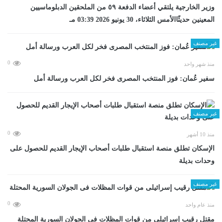
وزير الخارجية يلتقي أعضاء الدفعة ٥٩ من الملحقين الدبلوماسيين
المعينين حديثًاالأمس الثلاثاء، 30 يونيو 2026 03:39 مـ
غير مصنف
0
منذ شهر واحد
سفير عُمان: فوز المنتخب المصرى فخر لكل العرب ورسالة أمل
غير مصنف
0
منذ 10 أشهر
الإسكان تطلق منصة استقبال طلبات أصحاب الإيجار القديم للحصول على
وحدات بديلة
غير مصنف
0
منذ عام واحد
مقتل رقيب إسرائيلى من قوات المظلات فى الجولان السورية المحتلة