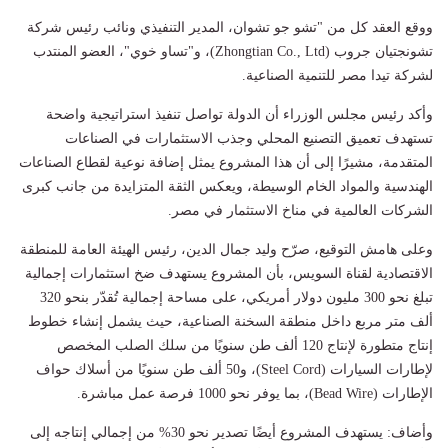
ووقع العقد كل من "تشو جو تشوان، المدير التنفيذي ونائب رئيس شركة
تشونجتيان جروب (Zhongtian Co., Ltd)، و"تساو خوي"، العضو المنتدب
لشركة تيدا مصر للتنمية الصناعية.
وأكد رئيس مجلس الوزراء أن الدولة تواصل تنفيذ استراتيجية واضحة
تستهدف تعميق التصنيع المحلي وجذب الاستثمارات في الصناعات
المتقدمة، مشيرًا إلى أن هذا المشروع يمثل إضافة نوعية لقطاع الصناعات
الهندسية والمواد الخام الوسيطة، ويعكس الثقة المتزايدة من جانب كبرى
الشركات العالمية في مناخ الاستثمار في مصر.
وعلى هامش التوقيع، صرّح وليد جمال الدين، رئيس الهيئة العامة للمنطقة
الاقتصادية لقناة السويس، بأن المشروع يستهدف ضخ استثمارات إجمالية
تبلغ نحو 300 مليون دولار أمريكي، على مساحة إجمالية تُقدّر بنحو 320
ألف متر مربع داخل منطقة السخنة الصناعية، حيث يشمل إنشاء خطوط
إنتاج متطورة لإنتاج 120 ألف طن سنويًا من سلك الصلب المخصص
لإطارات السيارات (Steel Cord)، و50 ألف طن سنويًا من أسلاك حواف
الإطارات (Bead Wire)، بما يوفر نحو 1000 فرصة عمل مباشرة.
وأضاف: يستهدف المشروع أيضًا تصدير نحو 30% من إجمالي إنتاجه إلى