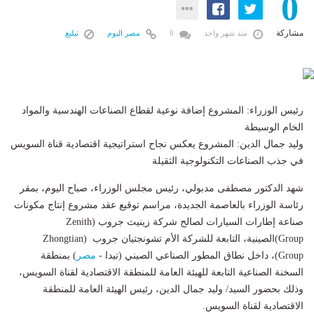
0
مشاركة
منذ شهر واحد
0
مصر اليوم
تبليغ
رئيس الوزراء: المشروع إضافة نوعية لقطاع الصناعات الهندسية والمواد
الخام الوسيطة
وليد جمال الدين: المشروع يعكس نجاح استراتيجية اقتصادية قناة السويس
في جذب الصناعات التكنولوجية الثقيلة
شهد الدكتور مصطفى مدبولي، رئيس مجلس الوزراء، صباح اليوم، بمقر
رئاسة الوزراء بالعاصمة الجديدة، مراسم توقيع عقد مشروع إنتاج مكونات
صناعة إطارات السيارات لصالح شركة زينيث جروب (Zenith
Group)الصينية، التابعة للشركة الأم تشونجتيان جروب (Zhongtian
Group)، داخل نطاق المطور الصناعي الصيني (تيدا -
مصر
) بمنطقة
السخنة الصناعية التابعة للهيئة العامة للمنطقة الاقتصادية لقناة السويس،
وذلك بحضور السيد/ وليد جمال الدين، رئيس الهيئة العامة للمنطقة
الاقتصادية لقناة السويس.