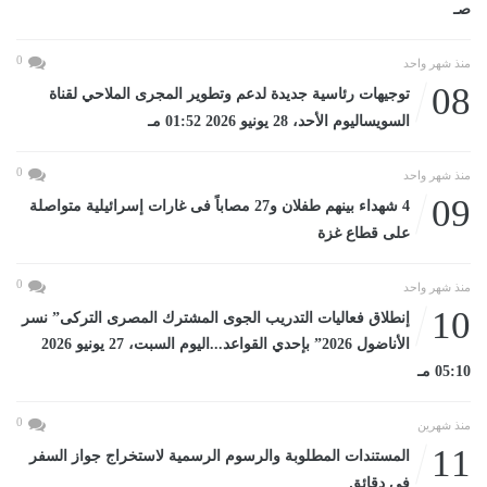
صـ
0
منذ شهر واحد
08
توجيهات رئاسية جديدة لدعم وتطوير المجرى الملاحي لقناة
السويساليوم الأحد، 28 يونيو 2026 01:52 مـ
0
منذ شهر واحد
09
4 شهداء بينهم طفلان و27 مصاباً فى غارات إسرائيلية متواصلة
على قطاع غزة
0
منذ شهر واحد
10
إنطلاق فعاليات التدريب الجوى المشترك المصرى التركى” نسر
الأناضول 2026” بإحدي القواعد...اليوم السبت، 27 يونيو 2026
05:10 مـ
0
منذ شهرين
11
المستندات المطلوبة والرسوم الرسمية لاستخراج جواز السفر
في دقائق