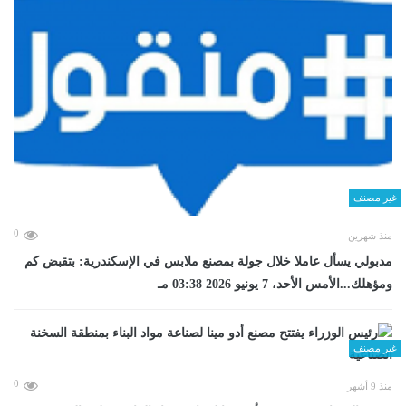
غير مصنف
0
منذ شهرين
مدبولي يسأل عاملا خلال جولة بمصنع ملابس في الإسكندرية: بتقبض كم
ومؤهلك...الأمس الأحد، 7 يونيو 2026 03:38 مـ
غير مصنف
0
منذ 9 أشهر