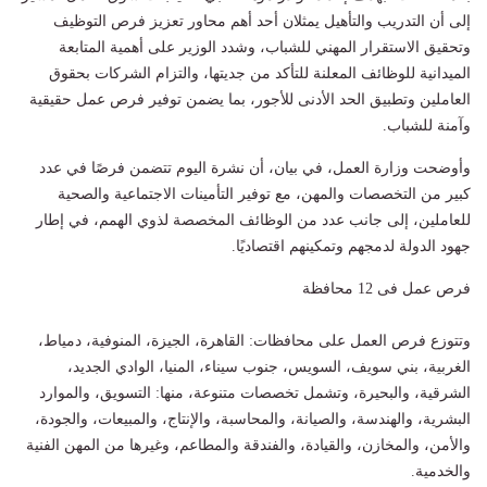
إلى أن التدريب والتأهيل يمثلان أحد أهم محاور تعزيز فرص التوظيف
وتحقيق الاستقرار المهني للشباب، وشدد الوزير على أهمية المتابعة
الميدانية للوظائف المعلنة للتأكد من جديتها، والتزام الشركات بحقوق
العاملين وتطبيق الحد الأدنى للأجور، بما يضمن توفير فرص عمل حقيقية
وآمنة للشباب.
وأوضحت وزارة العمل، في بيان، أن نشرة اليوم تتضمن فرصًا في عدد
كبير من التخصصات والمهن، مع توفير التأمينات الاجتماعية والصحية
للعاملين، إلى جانب عدد من الوظائف المخصصة لذوي الهمم، في إطار
جهود الدولة لدمجهم وتمكينهم اقتصاديًا.
فرص عمل فى 12 محافظة
وتتوزع فرص العمل على محافظات: القاهرة، الجيزة، المنوفية، دمياط،
الغربية، بني سويف، السويس، جنوب سيناء، المنيا، الوادي الجديد،
الشرقية، والبحيرة، وتشمل تخصصات متنوعة، منها: التسويق، والموارد
البشرية، والهندسة، والصيانة، والمحاسبة، والإنتاج، والمبيعات، والجودة،
والأمن، والمخازن، والقيادة، والفندقة والمطاعم، وغيرها من المهن الفنية
والخدمية.