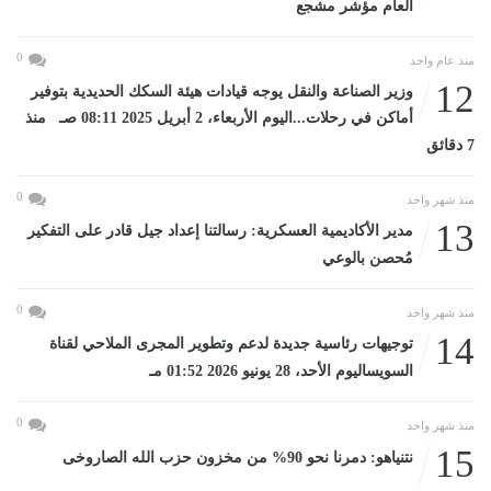
العام مؤشر مشجع
0
منذ عام واحد
12
وزير الصناعة والنقل يوجه قيادات هيئة السكك الحديدية بتوفير
أماكن في رحلات...اليوم الأربعاء، 2 أبريل 2025 08:11 صـ منذ
7 دقائق
0
منذ شهر واحد
13
مدير الأكاديمية العسكرية: رسالتنا إعداد جيل قادر على التفكير
مُحصن بالوعي
0
منذ شهر واحد
14
توجيهات رئاسية جديدة لدعم وتطوير المجرى الملاحي لقناة
السويساليوم الأحد، 28 يونيو 2026 01:52 مـ
0
منذ شهر واحد
15
نتنياهو: دمرنا نحو 90% من مخزون حزب الله الصاروخى