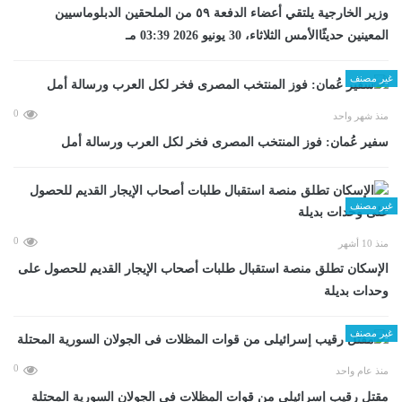
وزير الخارجية يلتقي أعضاء الدفعة ٥٩ من الملحقين الدبلوماسيين
المعينين حديثًاالأمس الثلاثاء، 30 يونيو 2026 03:39 مـ
غير مصنف
0
منذ شهر واحد
سفير عُمان: فوز المنتخب المصرى فخر لكل العرب ورسالة أمل
غير مصنف
0
منذ 10 أشهر
الإسكان تطلق منصة استقبال طلبات أصحاب الإيجار القديم للحصول على
وحدات بديلة
غير مصنف
0
منذ عام واحد
مقتل رقيب إسرائيلى من قوات المظلات فى الجولان السورية المحتلة