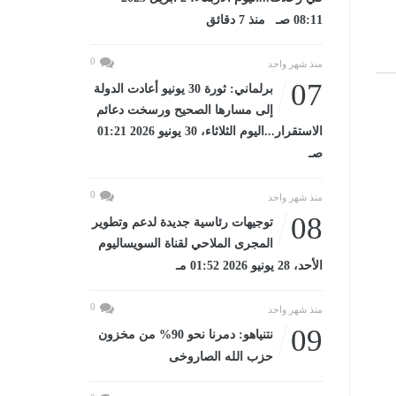
08:11 صـ منذ 7 دقائق
0
منذ شهر واحد
07
برلماني: ثورة 30 يونيو أعادت الدولة
إلى مسارها الصحيح ورسخت دعائم
الاستقرار...اليوم الثلاثاء، 30 يونيو 2026 01:21
صـ
0
منذ شهر واحد
08
توجيهات رئاسية جديدة لدعم وتطوير
المجرى الملاحي لقناة السويساليوم
الأحد، 28 يونيو 2026 01:52 مـ
0
منذ شهر واحد
09
نتنياهو: دمرنا نحو 90% من مخزون
حزب الله الصاروخى