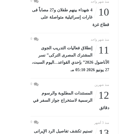
0
منذ شهر واحد
10
4 شهداء بينهم طفلان و27 مصاباً فى
غارات إسرائيلية متواصلة على
قطاع غزة
0
منذ شهر واحد
11
إنطلاق فعاليات التدريب الجوى
المشترك المصرى التركى” نسر
الأناضول 2026” بإحدي القواعد...اليوم السبت،
27 يونيو 2026 05:10 مـ
0
منذ شهرين
12
المستندات المطلوبة والرسوم
الرسمية لاستخراج جواز السفر في
دقائق
0
منذ 3 أشهر
13
تسنيم تكشف تفاصيل الرد الإيرانى