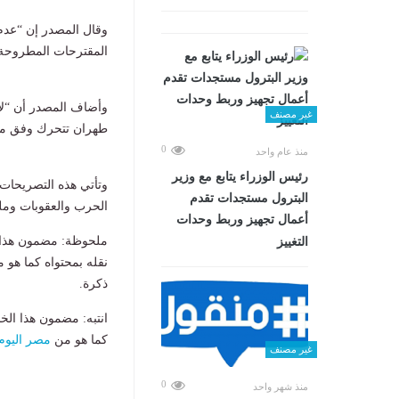
وقال المصدر إن “عدم 
المقترحات المطروحة ض
وأضاف المصدر أن “لا
غير مصنف
طهران تتحرك وفق مصال
0
منذ عام واحد
رئيس الوزراء يتابع مع وزير
وتأتي هذه التصريحات
البترول مستجدات تقدم
الحرب والعقوبات وملف
أعمال تجهيز وربط وحدات
ملحوظة: مضمون هذا ا
التغييز
نقله بمحتواه كما هو 
ذكرة.
انتبه: مضمون هذا الخ
كما هو من
مصر اليوم
غير مصنف
0
منذ شهر واحد