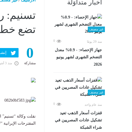
الارشيف
/
غير مصنف
أخبار متداوَلة
تسنيم: رد
تضع خطط
غير مصنف
0
منذ 29 يومًا
0
جهاز الإحصاء: - 0.9% معدل
إنشر ف
التضخم الشهرى لشهر يونيو
مشاركة
منذ 3 أشهر
2026
غير مصنف
0
منذ عام واحد
قفزات أسعار الذهب تعيد
نقلت وكالة “تسنيم” ا
تشكيل عادات المصريين في
المقترحات الإيرانية “ل
شراء الشبكة