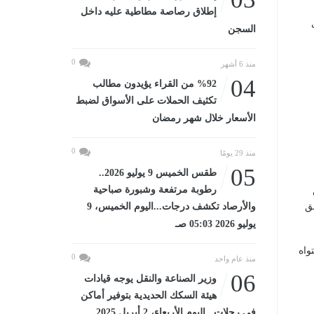
إطلاق رصاصة مطاطية عليه داخل
السجن
0
منذ 6 أشهر
04
%92 من القراء يؤيدون مطالب
تكثيف الحملات على الأسواق لضبط
الأسعار خلال شهر رمضان
0
منذ 29 يومًا
05
طقس الخميس 9 يوليو 2026..
رطوبة مرتفعة وشبورة صباحية
ق
والأرصاد تكشف درجات...اليوم الخميس، 9
يوليو 2026 05:03 صـ
واه
0
منذ عام واحد
06
وزير الصناعة والنقل يوجه قيادات
هيئة السكك الحديدية بتوفير أماكن
في رحلات...اليوم الأربعاء، 2 أبريل 2025