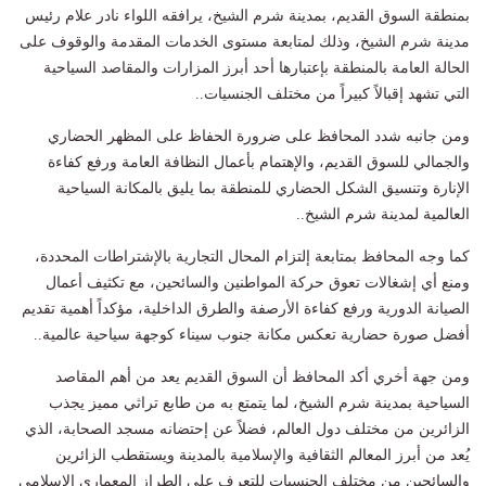
بمنطقة السوق القديم، بمدينة شرم الشيخ، يرافقه اللواء نادر علام رئيس
مدينة شرم الشيخ، وذلك لمتابعة مستوى الخدمات المقدمة والوقوف على
الحالة العامة بالمنطقة بإعتبارها أحد أبرز المزارات والمقاصد السياحية
التي تشهد إقبالاً كبيراً من مختلف الجنسيات..
ومن جانبه شدد المحافظ على ضرورة الحفاظ على المظهر الحضاري
والجمالي للسوق القديم، والإهتمام بأعمال النظافة العامة ورفع كفاءة
الإنارة وتنسيق الشكل الحضاري للمنطقة بما يليق بالمكانة السياحية
العالمية لمدينة شرم الشيخ..
كما وجه المحافظ بمتابعة إلتزام المحال التجارية بالإشتراطات المحددة،
ومنع أي إشغالات تعوق حركة المواطنين والسائحين، مع تكثيف أعمال
الصيانة الدورية ورفع كفاءة الأرصفة والطرق الداخلية، مؤكداً أهمية تقديم
أفضل صورة حضارية تعكس مكانة جنوب سيناء كوجهة سياحية عالمية..
ومن جهة أخري أكد المحافظ أن السوق القديم يعد من أهم المقاصد
السياحية بمدينة شرم الشيخ، لما يتمتع به من طابع تراثي مميز يجذب
الزائرين من مختلف دول العالم، فضلاً عن إحتضانه مسجد الصحابة، الذي
يُعد من أبرز المعالم الثقافية والإسلامية بالمدينة ويستقطب الزائرين
والسائحين من مختلف الجنسيات للتعرف على الطراز المعماري الإسلامي