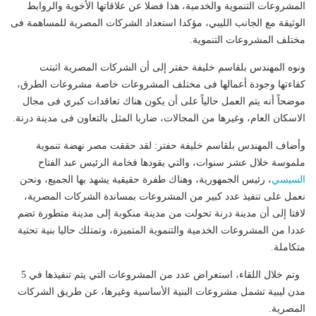
المشروعات التنموية والخدمية، هذا فضلا عن علاقاتها الأخوية والروابط
الوثيقة مع الجانب الليبي، مؤكدا استعداد الشركات المصرية للمساهمة فى
مختلف المشروعات التنموية.
ونوه المهندس بلقاسم خليفة حفتر إلى أن الشركات المصرية اثبتت
كفاءتها وجودة أعمالها فى مختلف المشروعات خاصة مشروعات الطرق،
موضحاً أنه يتم العمل حالياً على أن يكون هناك تعاقدات كبري فى مجال
الاسكان العام، وغيرها من المجالات، ضاربا المثل بالتعاون فى مدينة درنة.
وأضاف المهندس بلقاسم خليفة حفتر: لقد حققت مصر نهضة تنموية
ملموسة خلال عشر سنوات، والتي يقودها فخامة الرئيس عبد الفتاح
السيسي
، رئيس الجمهورية، وهناك طفرة حقيقية يشهد بها الجميع، ونحن
نعمل على تنفيذ عدد كبير من المشروعات بمساندة الشركات المصرية،
لافتا إلى أن مدينة درنة تحولت من مدينة منكوبة إلى مدينة متطورة تضم
عددا من المشروعات الخدمية والتنموية المتميزة، وتمتلك حاليا بنية تحتية
متكاملة.
وتم خلال اللقاء، استعراض عدد من المشروعات التي يتم تنفيذها في 5
مدن ليبية تشمل مشروعات البنية الأساسية وغيرها، عن طريق الشركات
المصرية.