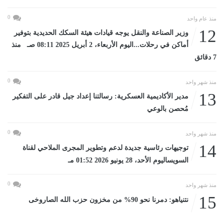
0
منذ عام واحد
12
وزير الصناعة والنقل يوجه قيادات هيئة السكك الحديدية بتوفير
أماكن في رحلات...اليوم الأربعاء، 2 أبريل 2025 08:11 صـ منذ
7 دقائق
0
منذ شهر واحد
13
مدير الأكاديمية العسكرية: رسالتنا إعداد جيل قادر على التفكير
مُحصن بالوعي
0
منذ شهر واحد
14
توجيهات رئاسية جديدة لدعم وتطوير المجرى الملاحي لقناة
السويساليوم الأحد، 28 يونيو 2026 01:52 مـ
0
منذ شهر واحد
15
نتنياهو: دمرنا نحو 90% من مخزون حزب الله الصاروخى