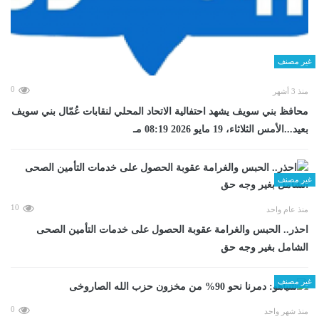
غير مصنف
0
منذ 3 أشهر
محافظ بني سويف يشهد احتفالية الاتحاد المحلي لنقابات عُمّال بني سويف
بعيد...الأمس الثلاثاء، 19 مايو 2026 08:19 مـ
غير مصنف
10
منذ عام واحد
احذر.. الحبس والغرامة عقوبة الحصول على خدمات التأمين الصحى
الشامل بغير وجه حق
غير مصنف
0
منذ شهر واحد