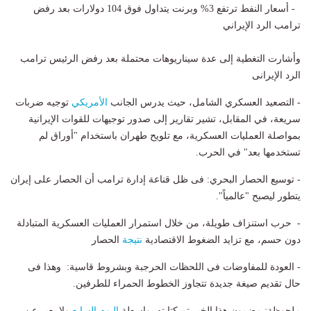
- أسعار النفط ترتفع 3% وبرنت يتداول فوق 104 دولارات بعد رفض
ترامب الرد الإيراني
وأشارت التغطية إلى عدة سيناريوهات محتملة بعد رفض الرئيس ترامب
الرد الإيرانى
- التصعيد العسكري الشامل، حيث يدرس الجانب
الأمريكي
توجيه ضربات
سريعة، في المقابل، تشير تقارير إلى صدور توجيهات للقوات الإيرانية
بمواصلة العمليات العسكرية، مع تلويح طهران باستخدام "أوراق لم
تستخدمها بعد" في الحرب.
- توسيع الحصار البحري: فى ظل قناعة إدارة ترامب أن الحصار على إيران
يتطور ليصبح "عالمياً".
- حرب استنزاف طويلة، من خلال استمرار العمليات العسكرية المتبادلة
دون حسم، مع تزايد الضغوط الاقتصادية
نتيجة
الحصار
- العودة للمفاوضات فى اللحظات الحرجبة وبشروط قاسية: وهذا فى
حال تقديم صيغة جديدة تتجاوز الخطوط الحمراء للطرفين.
ملحوظة: مضمون هذا الخبر تم كتابته بواسطة
اليوم السابع
ولا يعبر عن