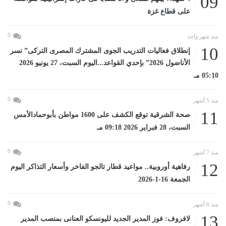
09
على قطاع غزة
0
منذ شهر واحد
10
إنطلاق فعاليات التدريب الجوى المشترك المصرى التركى” نسر
الأناضول 2026” بإحدي القواعد...اليوم السبت، 27 يونيو 2026
05:10 مـ
0
منذ 5 أشهر
11
صحة الشرقية توقع الكشف على 1600 مواطن بأبوحمادالأمس
السبت، 28 فبراير 2026 09:18 مـ
0
منذ 7 أشهر
12
رفاهية أوروبية.. مواعيد قطار تالجو الفاخر وأسعار التذاكر اليوم
الجمعة 16-1-2026
0
منذ 8 أشهر
13
لافروف: فوز المدير الجديد لليونسكو العنانى بمنصب المدير