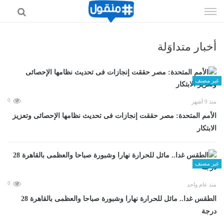
إذهب
الى
المحتوى
أخبار متداوَلة
غير مصنف
0
منذ 9 أشهر
الأمم المتحدة: مصر حققت إنجازات فى تحديث نظامها الإحصائى وتعزيز
الابتكار
غير مصنف
0
منذ عام واحد
الطقس غدا.. مائل للحرارة نهارا وشبورة صباحا والعظمى بالقاهرة 28
درجة