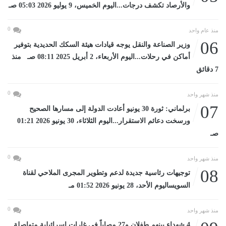
والأرصاد تكشف درجات...اليوم الخميس، 9 يوليو 2026 05:03 صـ
0
منذ عام واحد
06
وزير الصناعة والنقل يوجه قيادات هيئة السكك الحديدية بتوفير
أماكن في رحلات...اليوم الأربعاء، 2 أبريل 2025 08:11 صـ منذ
7 دقائق
0
منذ شهر واحد
07
برلماني: ثورة 30 يونيو أعادت الدولة إلى مسارها الصحيح
ورسخت دعائم الاستقرار...اليوم الثلاثاء، 30 يونيو 2026 01:21
صـ
0
منذ شهر واحد
08
توجيهات رئاسية جديدة لدعم وتطوير المجرى الملاحي لقناة
السويساليوم الأحد، 28 يونيو 2026 01:52 مـ
0
منذ شهر واحد
4 شهداء بينهم طفلان و27 مصاباً فى غارات إسرائيلية متواصلة