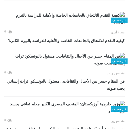
غير مصنف
0
منذ 7 أشهر
كيفية التقدم للالتحاق بالجامعات الخاصة والأهلية للدراسة بالتيرم الثانى؟
غير مصنف
0
منذ شهر واحد
فن المقام جسر بين الأجيال والثقافات.. مسئول باليونسكو: تراث إنساني
يجب صونه
غير مصنف
0
منذ شهرين