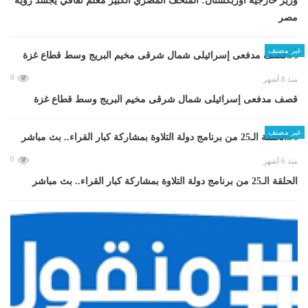
وزير خارجية أوزبكستان: المتحف المصري الكبير معلم ثقافي يجسد رؤية
مصر
غير مصنف
0
منذ 8 أشهر
قصف مدفعى إسرائيلى شمال شرقى مخيم البريج وسط قطاع غزة
غير مصنف
0
منذ 6 أشهر
الحلقة الـ25 من برنامج دولة التلاوة بمشاركة كبار القراء.. بث مباشر