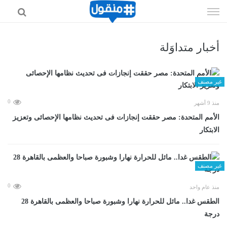
إذهب
الى
المحتوى
أخبار متداوَلة
غير مصنف
0
منذ 9 أشهر
الأمم المتحدة: مصر حققت إنجازات فى تحديث نظامها الإحصائى وتعزيز
الابتكار
غير مصنف
0
منذ عام واحد
الطقس غدا.. مائل للحرارة نهارا وشبورة صباحا والعظمى بالقاهرة 28
درجة