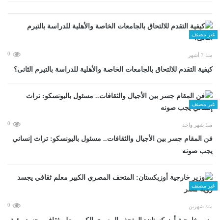
غير مصنف
0
منذ 7 أشهر
كيفية التقدم للالتحاق بالجامعات الخاصة والأهلية للدراسة بالتيرم الثانى؟
غير مصنف
0
منذ شهر واحد
فن المقام جسر بين الأجيال والثقافات.. مسئول باليونسكو: تراث إنساني
يجب صونه
غير مصنف
0
منذ شهرين