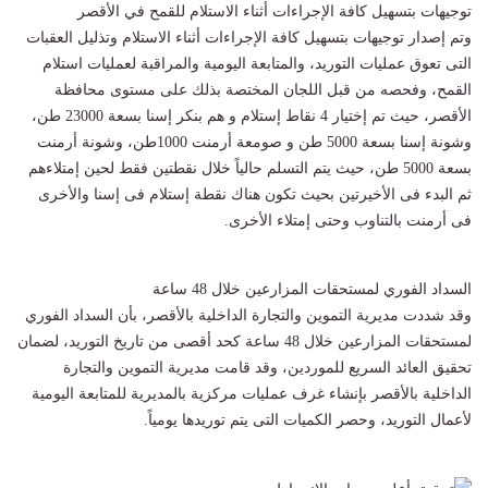
توجيهات بتسهيل كافة الإجراءات أثناء الاستلام للقمح في الأقصر
وتم إصدار توجيهات بتسهيل كافة الإجراءات أثناء الاستلام وتذليل العقبات
التى تعوق عمليات التوريد، والمتابعة اليومية والمراقبة لعمليات استلام
القمح، وفحصه من قبل اللجان المختصة بذلك على مستوى محافظة
الأقصر، حيث تم إختيار 4 نقاط إستلام و هم بنكر إسنا بسعة 23000 طن،
وشونة إسنا بسعة 5000 طن و صومعة أرمنت 1000طن، وشونة أرمنت
بسعة 5000 طن، حيث يتم التسلم حالياً خلال نقطتين فقط لحين إمتلاءهم
ثم البدء فى الأخيرتين بحيث تكون هناك نقطة إستلام فى إسنا والأخرى
فى أرمنت بالتناوب وحتى إمتلاء الأخرى.
السداد الفوري لمستحقات المزارعين خلال 48 ساعة
وقد شددت مديرية التموين والتجارة الداخلية بالأقصر، بأن السداد الفوري
لمستحقات المزارعين خلال 48 ساعة كحد أقصى من تاريخ التوريد، لضمان
تحقيق العائد السريع للموردين، وقد قامت مديرية التموين والتجارة
الداخلية بالأقصر بإنشاء غرف عمليات مركزية بالمديرية للمتابعة اليومية
لأعمال التوريد، وحصر الكميات التى يتم توريدها يومياً.