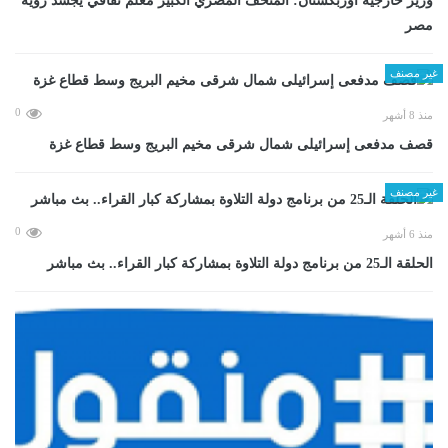
وزير خارجية أوزبكستان: المتحف المصري الكبير معلم ثقافي يجسد رؤية
مصر
غير مصنف
0
منذ 8 أشهر
قصف مدفعى إسرائيلى شمال شرقى مخيم البريج وسط قطاع غزة
غير مصنف
0
منذ 6 أشهر
الحلقة الـ25 من برنامج دولة التلاوة بمشاركة كبار القراء.. بث مباشر