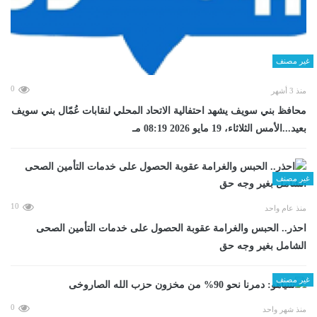
غير مصنف
0
منذ 3 أشهر
محافظ بني سويف يشهد احتفالية الاتحاد المحلي لنقابات عُمّال بني سويف
بعيد...الأمس الثلاثاء، 19 مايو 2026 08:19 مـ
غير مصنف
10
منذ عام واحد
احذر.. الحبس والغرامة عقوبة الحصول على خدمات التأمين الصحى
الشامل بغير وجه حق
غير مصنف
0
منذ شهر واحد