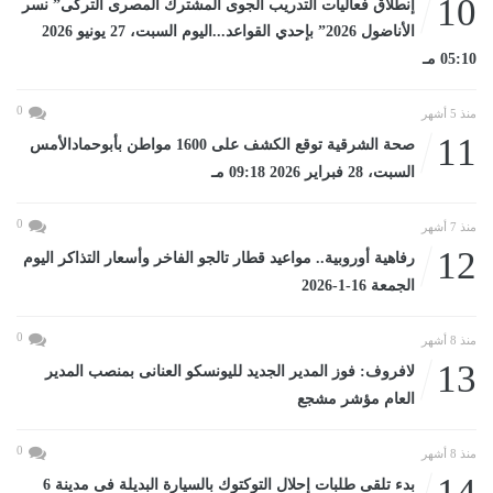
10
إنطلاق فعاليات التدريب الجوى المشترك المصرى التركى” نسر
الأناضول 2026” بإحدي القواعد...اليوم السبت، 27 يونيو 2026
05:10 مـ
0
منذ 5 أشهر
11
صحة الشرقية توقع الكشف على 1600 مواطن بأبوحمادالأمس
السبت، 28 فبراير 2026 09:18 مـ
0
منذ 7 أشهر
12
رفاهية أوروبية.. مواعيد قطار تالجو الفاخر وأسعار التذاكر اليوم
الجمعة 16-1-2026
0
منذ 8 أشهر
13
لافروف: فوز المدير الجديد لليونسكو العنانى بمنصب المدير
العام مؤشر مشجع
0
منذ 8 أشهر
14
بدء تلقى طلبات إحلال التوكتوك بالسيارة البديلة فى مدينة 6