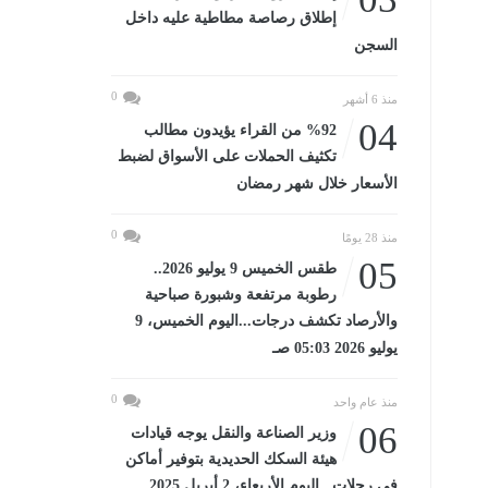
إطلاق رصاصة مطاطية عليه داخل
السجن
0
منذ 6 أشهر
04
%92 من القراء يؤيدون مطالب
تكثيف الحملات على الأسواق لضبط
الأسعار خلال شهر رمضان
0
منذ 28 يومًا
05
طقس الخميس 9 يوليو 2026..
رطوبة مرتفعة وشبورة صباحية
والأرصاد تكشف درجات...اليوم الخميس، 9
يوليو 2026 05:03 صـ
0
منذ عام واحد
06
وزير الصناعة والنقل يوجه قيادات
هيئة السكك الحديدية بتوفير أماكن
في رحلات...اليوم الأربعاء، 2 أبريل 2025