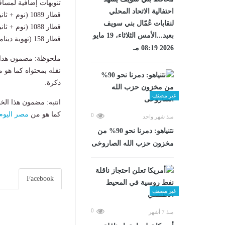
تنويهات إضافية لمساف
احتفالية الاتحاد المحلي
قطار 1089 (نوم + ثانية فاخرة): يقوم من القاهرة 08:40 صباحاً (قادم من أسوان للوصول للإسكندرية).
لنقابات عُمّال بني سويف
قطار 1088 (نوم + ثانية فاخرة): يقوم من الإسكندرية 19:20 مساءً (متجهاً لأسوان).
بعيد...الأمس الثلاثاء، 19 مايو
قطار 158 (تهوية ديناميكية): يقوم من الإسكندرية 10:30 صباحاً متجهاً للأقصر.
2026 08:19 مـ
ملحوظة: مضمون هذا ا
نقله بمحتواه كما هو 
ذكرة.
غير مصنف
انتبه: مضمون هذا الخ
كما هو من
مصر اليوم
0
منذ شهر واحد
نتنياهو: دمرنا نحو 90% من
مخزون حزب الله الصاروخى
Facebook
غير مصنف
0
منذ 7 أشهر