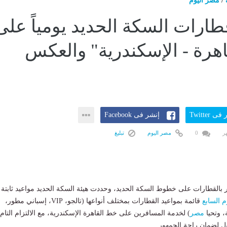
/
مصر اليوم
طارات السكة الحديد يومياً على
هرة - الإسكندرية" والعكس
ى Twitter
إنشر فى Facebook
0
مصر اليوم
تبليغ
 بالقطارات على خطوط السكة الحديد، وحددت هيئة السكة الحديد مواعيد ثابتة
م السابع
قائمة بمواعيد القطارات بمختلف أنواعها (تالجو، VIP، إسباني مطور،
، وتحيا
مصر
) لخدمة المسافرين على خط القاهرة الإسكندرية، مع الالتزام التام
ول لضمان راحة الجمهور.