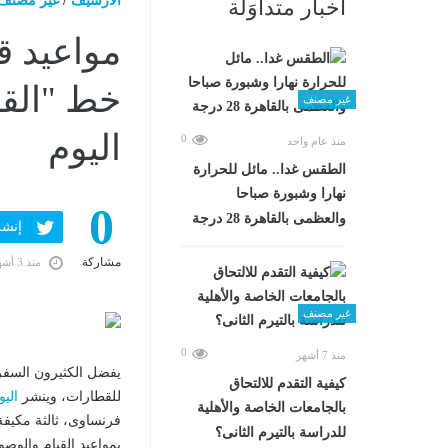
الارشيف
/
غير مصنف
أخبار متداوَلة
مواعيد ق
خط "القا
غير مصنف
اليوم
0
منذ عام واحد
الطقس غدا.. مائل للحرارة
نهارا وشبورة صباحا
0
والعظمى بالقاهرة 28 درجة
إنشر ف
مشاركة
منذ 3 أشهر
غير مصنف
0
منذ 7 أشهر
يفضل الكثيرون السفر
كيفية التقدم للالتحاق
للقطارات، وينشر
اليو
بالجامعات الخاصة والأهلية
فرنساوى، ثالثة مكيفة
للدراسة بالتيرم الثانى؟
بمواعيد القيام والوص