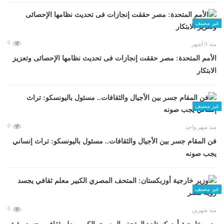
غير مصنف
0
منذ 9 أشهر
الأمم المتحدة: مصر حققت إنجازات فى تحديث نظامها الإحصائى وتعزيز
الابتكار
غير مصنف
0
منذ شهر واحد
فن المقام جسر بين الأجيال والثقافات.. مسئول باليونسكو: تراث إنساني
يجب صونه
غير مصنف
0
منذ شهرين