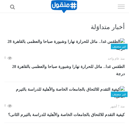
إذهب
الى
المحتوى
أخبار متداوَلة
غير مصنف
0
منذ عام واحد
الطقس غدا.. مائل للحرارة نهارا وشبورة صباحا والعظمى بالقاهرة 28
درجة
غير مصنف
0
منذ 7 أشهر
كيفية التقدم للالتحاق بالجامعات الخاصة والأهلية للدراسة بالتيرم الثانى؟