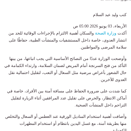
كتب وليد عبد السلام
الأربعاء، 03 يونيو 2026 05:00 ص
أكدت
وزارة الصحة
والسكان أهمية الالتزام بالإجراءات الوقائية للحد من
انتشار العدوى، خاصة داخل المستشفيات والمنشآت الطبية، حفاظًا على
سلامة المرضى والمواطنين.
وأوضحت الوزارة عددًا من النصائح الأساسية التي يجب اتباعها، من بينها
التأكد من فتح السرنجة أمام المريض لضمان السلامة، وارتداء الكمامة في
حال الشعور بأعراض مرضية مثل السعال أو التعب، لتقليل احتمالية نقل
العدوى للآخرين.
كما شددت على ضرورة الحفاظ على مسافة آمنة بين الأفراد، خاصة في
أماكن الانتظار، والحرص على تقليل عدد المرافقين أثناء الزيارة لتقليل
التزاحم داخل المنشآت الصحية.
وأضافت أهمية استخدام المناديل الورقية عند العطس أو السعال والتخلص
منها بطريقة آمنة، مع غسل اليدين بانتظام أو استخدام المطهرات
الكحولية.