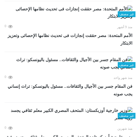
غير مصنف
0
منذ 9 أشهر
الأمم المتحدة: مصر حققت إنجازات فى تحديث نظامها الإحصائى وتعزيز
الابتكار
غير مصنف
0
منذ شهر واحد
فن المقام جسر بين الأجيال والثقافات.. مسئول باليونسكو: تراث إنساني
يجب صونه
غير مصنف
0
منذ شهرين