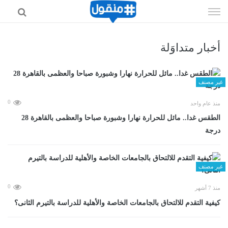
إذهب
الى
المحتوى
أخبار متداوَلة
غير مصنف
0
منذ عام واحد
الطقس غدا.. مائل للحرارة نهارا وشبورة صباحا والعظمى بالقاهرة 28
درجة
غير مصنف
0
منذ 7 أشهر
كيفية التقدم للالتحاق بالجامعات الخاصة والأهلية للدراسة بالتيرم الثانى؟