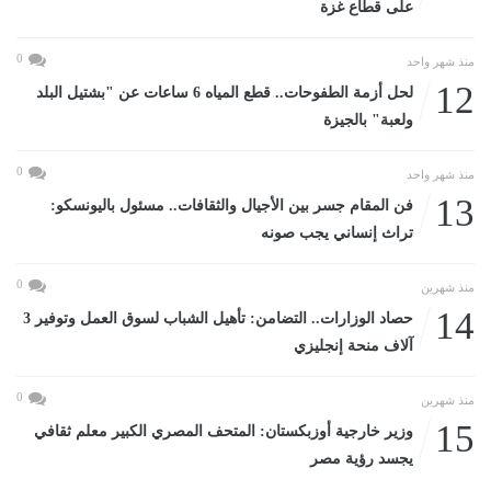
على قطاع غزة
0
منذ شهر واحد
12
لحل أزمة الطفوحات.. قطع المياه 6 ساعات عن "بشتيل البلد
ولعبة" بالجيزة
0
منذ شهر واحد
13
فن المقام جسر بين الأجيال والثقافات.. مسئول باليونسكو:
تراث إنساني يجب صونه
0
منذ شهرين
14
حصاد الوزارات.. التضامن: تأهيل الشباب لسوق العمل وتوفير 3
آلاف منحة إنجليزي
0
منذ شهرين
15
وزير خارجية أوزبكستان: المتحف المصري الكبير معلم ثقافي
يجسد رؤية مصر