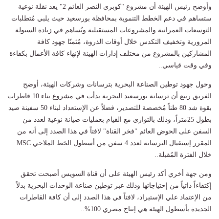
وأوضح رئيس الهيئة أن مشروع "كوبري النصر العائم 2" يعد نقلة نوعية
ستساهم في دعم الخطط التنموية بمحافظة بورسعيد حيث يلبي مُتطلبات
التوسعات العمرانية والمشروعات المستقبلية ويُساهم في زيادة السيولة
المرورية وتخفيف التكدس خلال أوقات الذروة، مُثمنًا جهود كافة
المشاركين بالمشروع من مختلف إدارات الهيئة لإنهاء كافة الأعمال بكفاءة
وفي وقت قياسي..
وحول جهود توطين الصناعة البحرية بترسانات وشركات الهيئة، أوضح
الفريق ربيع أن ترسانة بورسعيد البحرية بدأت في مشروع بناء 10 قاطرات
بقوة شد 80 طناً مُخصصة للتصدير، فضلاً عن الإستعداد لبناء 50 سفينة صيد
بطول 25متراً، وذلك بالتوازي مع القيام بعمليات صيانة نوعية لعدد من
السفن على الحوض العائم "فخر القناة" لافتاً في هذا الصدد إلى أنه من
المقرر إستقبال الترسانة لعدد 4 سفن من أسطول الخط الملاحي MSC
خلال الفترة المُقبلة..
ومن جهة أخري أكد رئيس الهيئة على أن قناة السويس أصبحت تحقق
إكتفاءاً ذاتياً من إحتياجاتها وذلك عبر توطين صناعة الوحدات البحرية بدلاً
من الإعتماد علي الإستيراد، لافتاً في هذا الصدد إلى أن كافة القاطرات
الجديدة بأسطول الهيئة هي إنتاج مصري 100%..