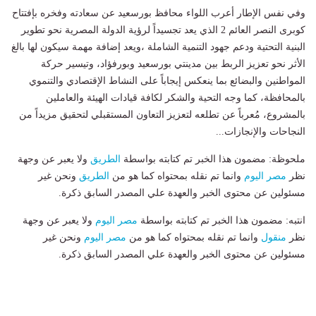
وفي نفس الإطار أعرب اللواء محافظ بورسعيد عن سعادته وفخره بإفتتاح
كوبرى النصر العائم 2 الذي يعد تجسيداً لرؤية الدولة المصرية نحو تطوير
البنية التحتية ودعم جهود التنمية الشاملة ،ويعد إضافة مهمة سيكون لها بالغ
الأثر نحو تعزيز الربط بين مدينتي بورسعيد وبورفؤاد، وتيسير حركة
المواطنين والبضائع بما ينعكس إيجاباً على النشاط الإقتصادي والتنموي
بالمحافظة، كما وجه التحية والشكر لكافة قيادات الهيئة والعاملين
بالمشروع، مُعرباً عن تطلعه لتعزيز التعاون المستقبلي لتحقيق مزيداً من
النجاحات والإنجازات...
ملحوظة: مضمون هذا الخبر تم كتابته بواسطة
الطريق
ولا يعبر عن وجهة
نظر
مصر اليوم
وانما تم نقله بمحتواه كما هو من
الطريق
ونحن غير
مسئولين عن محتوى الخبر والعهدة علي المصدر السابق ذكرة.
انتبه: مضمون هذا الخبر تم كتابته بواسطة
مصر اليوم
ولا يعبر عن وجهة
نظر
منقول
وانما تم نقله بمحتواه كما هو من
مصر اليوم
ونحن غير
مسئولين عن محتوى الخبر والعهدة علي المصدر السابق ذكرة.