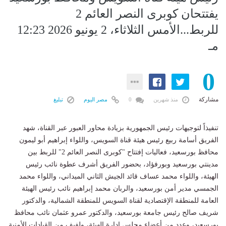
يفتتحان كوبرى النصر العائم 2
للربط...الأمس الثلاثاء، 2 يونيو 2026 12:23
مـ
0
مشاركة
منذ شهرين
0
مصر اليوم
تبليغ
تنفيذاً لتوجيهات رئيس الجمهورية بزيادة محاور العبور عبر القناة، شهد
الفريق أسامة ربيع رئيس هيئة قناة السويس، واللواء إبراهيم أبو ليمون
محافظ بورسعيد، فعاليات إفتتاح "كوبرى النصر العائم 2" للربط بين
مدينتي بورسعيد وبورفؤاد، بحضور الفريق أشرف عطوة نائب رئيس
الهيئة، واللواء محمد عساف قائد الجيش الثاني الميداني، واللواء محمد
الجمسي مدير أمن بورسعيد، والربان محمد إبراهيم نائب رئيس الهيئة
العامة للمنطقة الإقتصادية لقناة السويس للمنطقة الشمالية، والدكتور
شريف صالح رئيس جامعة بورسعيد، والدكتور عمرو عثمان نائب محافظ
بورسعيد، وعدد من أعضاء مجلس إدارة الهيئة، ولفيف من القيادات الأمنية