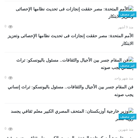
غير مصنف
0
منذ 9 أشهر
الأمم المتحدة: مصر حققت إنجازات فى تحديث نظامها الإحصائى وتعزيز
الابتكار
غير مصنف
0
منذ شهر واحد
فن المقام جسر بين الأجيال والثقافات.. مسئول باليونسكو: تراث إنساني
يجب صونه
غير مصنف
0
منذ شهرين