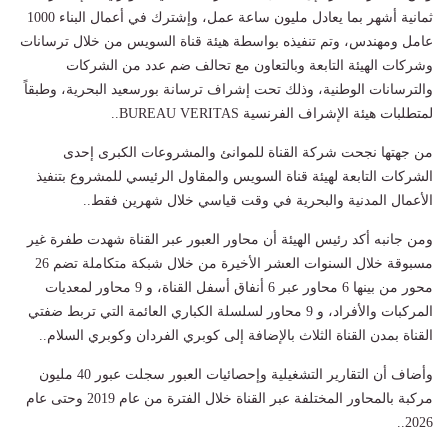
ثمانية أشهر بما يعادل مليون ساعة عمل، وإشترك في أعمال البناء 1000
عامل ومهندس، وتم تنفيذه بواسطة هيئة قناة السويس من خلال ترسانات
وشركات الهيئة التابعة وبالتعاون مع تحالف ضم عدد من الشركات
والترسانات الوطنية، وذلك تحت إشراف ترسانة بورسعيد البحرية، وطبقاً
لمتطلبات هيئة الإشراف الفرنسية BUREAU VERITAS..
من جهتها نجحت شركة القناة للموانئ والمشروعات الكبرى إحدى
الشركات التابعة لهيئة قناة السويس والمقاول الرئيسي للمشروع بتنفيذ
الأعمال المدنية والبحرية في وقت قياسي خلال شهرين فقط..
ومن جانبه أكد رئيس الهيئة أن محاور العبور عبر القناة شهدت طفرة غير
مسبوقة خلال السنوات العشر الأخيرة من خلال شبكة متكاملة تضم 26
محور من بينها 6 محاور عبر 6 أنفاق أسفل القناة، و 9 محاور لمعديات
المركبات والأفراد، و 9 محاور لسلسلة الكباري العائمة التي تربط ضفتي
القناة بمدن القناة الثلاث بالإضافة إلى كوبري الفردان وكوبري السلام..
وأضاف أن التقارير التشغيلية وإحصائيات العبور سجلت عبور 40 مليون
مركبة بالمحاور المختلفة عبر القناة خلال الفترة من عام 2019 وحتى عام
2026..