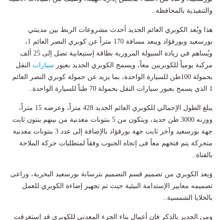
والتنفيذية بالمحافظة..
هذا ويُعد الكوبري العائم الجديد أحدث مشروعات الربط بين مدينتي
بورسعيد وبورفؤاد ويبعد مسافة 170 متراً عن كوبري النصر العائم 1،
ويُساهم في زيادة السيولة المرورية بطاقة إستيعابية تصل إلى 25 ألف
مركبة يومياً للكوبريين معاً، ويسمح الكوبري الجديد بعبور
سيارات
النقل
بحمولة 100طن للسيارة الواحدة، بما يزيد عن حمولة كوبري النصر العائم
1 الذي يسمح بعبور سيارات النقل بحمولة 70 طناً للسيارة الواحدة..
يبلغ الطول الإجمالي للكوبري العائم الجديد 428 متراً، وعرضه 15 متراً،
ووزنه 3000 طن حديد، ويتكون من 5 بنتونات معدنية من بينهم بنتون ثابت
جهة بورسعيد وآخر ثابت جهة بورفؤاد بالإضافة إلى عدد 3 بنتونات معدنية
متحركة يتم فتحهم معاً فى إتجاه الجنوب وفقاً لمتطلبات حركة الملاحة
بالقناة..
وَيعد الكوبري من تصميم قسم التصميم بترسانة بورسعيد البحرية، وراعى
تصميمه معايير الإستدامة البيئية حيث تم تجهيز إضاءة الكوبري للعمل
بالخلايا الشمسية..
ومن الجدير بالذكر فإن أعمال بناء الجزء المعدني للكوبري قد إستغرقت