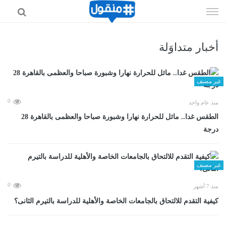
إذهب
الى
المحتوى
أخبار متداوَلة
غير مصنف
0
منذ عام واحد
الطقس غدا.. مائل للحرارة نهارا وشبورة صباحا والعظمى بالقاهرة 28
درجة
غير مصنف
0
منذ 7 أشهر
كيفية التقدم للالتحاق بالجامعات الخاصة والأهلية للدراسة بالتيرم الثانى؟