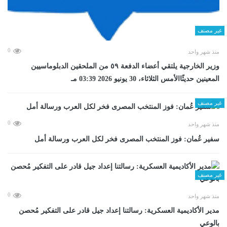
غير مصنف
0
منذ شهر واحد
وزير الخارجية يلتقي أعضاء الدفعة ٥٩ من الملحقين الدبلوماسيين
المعينين حديثًاالأمس الثلاثاء، 30 يونيو 2026 03:39 مـ
غير مصنف
0
منذ شهر واحد
سفير عُمان: فوز المنتخب المصرى فخر لكل العرب ورسالة أمل
غير مصنف
0
منذ شهر واحد
مدير الأكاديمية العسكرية: رسالتنا إعداد جيل قادر على التفكير مُحصن
بالوعي