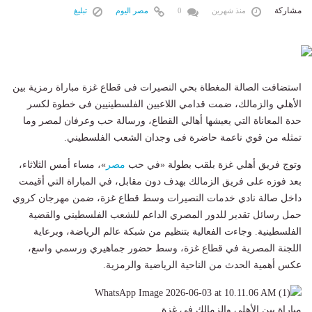
مشاركة
منذ شهرين
0
مصر اليوم
تبليغ
استضافت الصالة المغطاة بحي النصيرات فى قطاع غزة مباراة رمزية بين
الأهلي والزمالك، ضمت قدامي اللاعبين الفلسطينيين فى خطوة لكسر
حدة المعاناة التي يعيشها أهالي القطاع، ورسالة حب وعرفان لمصر وما
تمثله من قوي ناعمة حاضرة فى وجدان الشعب الفلسطيني.
وتوج فريق أهلي غزة بلقب بطولة «في حب
مصر
»، مساء أمس الثلاثاء،
بعد فوزه على فريق الزمالك بهدف دون مقابل، في المباراة التي أقيمت
داخل صالة نادي خدمات النصيرات وسط قطاع غزة، ضمن مهرجان كروي
حمل رسائل تقدير للدور المصري الداعم للشعب الفلسطيني والقضية
الفلسطينية. وجاءت الفعالية بتنظيم من شبكة عالم الرياضة، وبرعاية
اللجنة المصرية في قطاع غزة، وسط حضور جماهيري ورسمي واسع،
عكس أهمية الحدث من الناحية الرياضية والرمزية.
مباراة بين الأهلي والزمالك في غزة