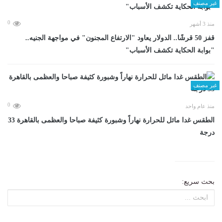
غير مصنف
0
منذ 3 أشهر
قفز 50 قرشًا.. الدولار يعاود "الارتفاع المجنون" في مواجهة الجنيه..
"بوابة الحكاية تكشف الأسباب"
غير مصنف
0
منذ عام واحد
الطقس غدا مائل للحرارة نهاراً وشبورة كثيفة صباحا والعظمى بالقاهرة 33
درجة
بحث سريع: