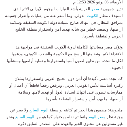
الأربعاء، 03 يونيو 2026 12:53 م
تدين جمهورية
مصر
العربية بأشد العبارات الهجوم الإيراني الآثم الذي
استهدف مطار
الكويت
الدولي، وما أسفر عنه من إصابات وأضرار جسيمة
بمرافق المطار، في انتهاك صارخ لسيادة دولة الكويت الشقيقة وسلامة
أراضيها، وتصعيد خطير من شأنه تهديد أمن واستقرار منطقة الخليج
العربي والمنطقة بأسرها.
وتؤكد مصر مساندتها الكاملة لدولة الكويت الشقيقة في مواجهة هذا
الاعتداء الآثم، وتضامنها الراسخ مع الحكومة والشعب الكويتي، ودعمها
لكل ما تتخذه من تدابير لصون أمنها واستقرارها وحماية أراضيها ومنشآتها
الحيوية.
كما تجدد مصر تأكيدها أن أمن دول الخليج العربي واستقرارها يمثلان
ركيزة أساسية للأمن القومي العربي، وترفض رفضاً قاطعاً أي أعمال أو
ممارسات تنطوي على انتهاك لسيادة الدول أو تهديد لأمنها وسلامة
أراضيها، بما يهدد أمن واستقرار المنطقة بأسرها.
ملحوظة: مضمون هذا الخبر تم كتابته بواسطة
اليوم السابع
ولا يعبر عن
وجهة نظر
مصر اليوم
وانما تم نقله بمحتواه كما هو من
اليوم السابع
ونحن
غير مسئولين عن محتوى الخبر والعهدة علي المصدر السابق ذكرة.