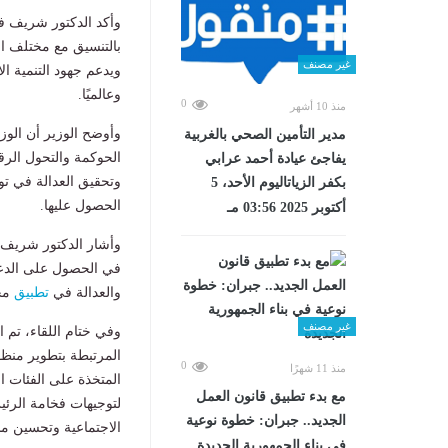
وأكد الدكتور شريف فا
بالتنسيق مع مختلف ال
غير مصنف
ويدعم جهود التنمية ال
وعالميًا.
0
منذ 10 أشهر
وأوضح الوزير أن الو
مدير التأمين الصحي بالغربية
الحوكمة والتحول الرق
يفاجئ عيادة أحمد عرابي
وتحقيق العدالة في تو
بكفر الزياتاليوم الأحد، 5
الحصول عليها.
أكتوبر 2025 03:56 مـ
وأشار الدكتور شريف ف
في الحصول على الدعم
والعدالة في
تطبيق
محد
غير مصنف
وفي ختام اللقاء، تم ا
المرتبطة بتطوير منظو
0
منذ 11 شهرًا
المتخذة على الفئات الم
مع بدء تطبيق قانون العمل
لتوجيهات فخامة الرئي
الجديد.. جبران: خطوة نوعية
الاجتماعية وتحسين م
في بناء الجمهورية الجديدة