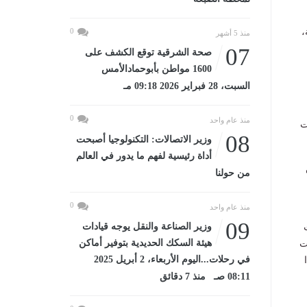
،
0
منذ 5 أشهر
07
صحة الشرقية توقع الكشف على
1600 مواطن بأبوحمادالأمس
السبت، 28 فبراير 2026 09:18 مـ
0
منذ عام واحد
ت
08
وزير الاتصالات: التكنولوجيا أصبحت
أداة رئيسية لفهم ما يدور في العالم
من حولنا
0
منذ عام واحد
09
وزير الصناعة والنقل يوجه قيادات
هيئة السكك الحديدية بتوفير أماكن
ت
في رحلات...اليوم الأربعاء، 2 أبريل 2025
08:11 صـ منذ 7 دقائق