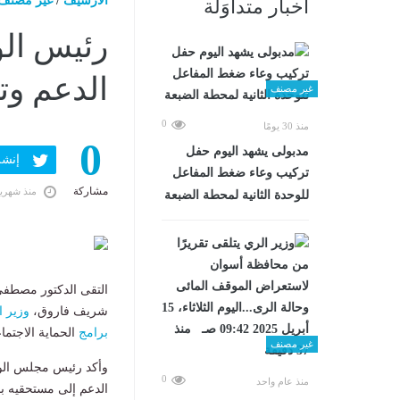
الارشيف
/
غير مصنف
أخبار متداوَلة
رئيس الو
الدعم وتع
غير مصنف
0
منذ 30 يومًا
0
مدبولى يشهد اليوم حفل
إنشر ف
تركيب وعاء ضغط المفاعل
مشاركة
منذ شهري
للوحدة الثانية لمحطة الضبعة
التقى الدكتور مصطفى 
شريف فاروق،
وزير
ا
برامج
الحماية الاجتماع
غير مصنف
وأكد رئيس مجلس الوز
0
منذ عام واحد
الدعم إلى مستحقيه بصو