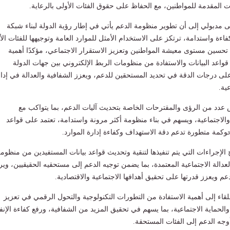
المقدمة للمواطنين، مع الحفاظ على حقوق الفئات الأولى بالرعاية.
مدبولي إلى أن تطوير منظومة الدعم يأتي في إطار رؤية الدولة لبناء شبكة
فاءة واستدامة، ترتكز على الاستخدام الأمثل للموارد العامة وتوجيهها للفئات الأ
ي تحسين مستوى معيشة المواطنين وتعزيز الاستقرار الاجتماعي، مؤكدًا أهمية
واعد البيانات والاستفادة من منظومات الربط الإلكتروني بين جهات الدولة
على درجات الدقة في تحديد المستحقين للدعم، ويعزز الشفافية والعدالة في إدا
ية.
عدد من الرؤى والمقترحات الخاصة بتحديث آليات الدعم، بما يتواكب مع
 والاجتماعية، ويسهم في بناء منظومة أكثر مرونة واستدامة، تعتمد على قواعد
حوكمة متطورة تدعم دقة الاستهداف وكفاءة إدارة الموارد.
 الإجراءات التي يتم تنفيذها لتنقية وتحديث قواعد بيانات المستفيدين من منظوم
دالة الاجتماعية المعتمدة، بما يضمن توجيه الدعم إلى مستحقيه الحقيقيين، وير
م ويعزز قدرتها على تحقيق أهدافها الاجتماعية والاقتصادية.
لقاء إلى أهمية الاستفادة من التطورات التكنولوجية والتحول الرقمي في تعزيز
الحماية الاجتماعية، بما يسهم في تحقيق المزيد من الشفافية، ورفع كفاءة الإنف
وجه الدعم إلى الفئات المستحقة.