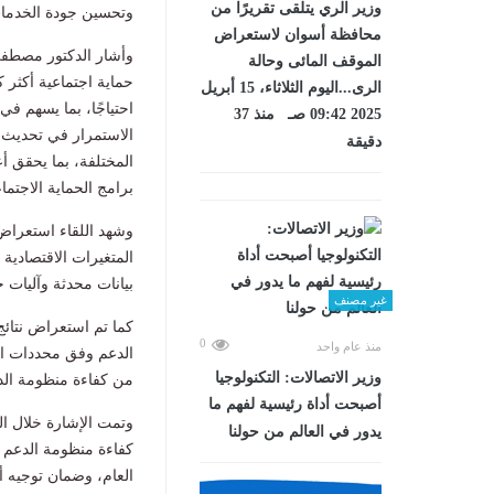
وزير الري يتلقى تقريرًا من
وتحسين جودة الخدمات 
محافظة أسوان لاستعراض
وأشار الدكتور مصطفى 
الموقف المائى وحالة
حماية اجتماعية أكثر ك
الرى...اليوم الثلاثاء، 15 أبريل
احتياجًا، بما يسهم ف
2025 09:42 صـ منذ 37
الاستمرار في تحديث ق
دقيقة
المختلفة، بما يحقق أ
برامج الحماية الاجتماع
وشهد اللقاء استعراض 
المتغيرات الاقتصادية
بيانات محدثة وآليات 
غير مصنف
كما تم استعراض نتائج
0
منذ عام واحد
الدعم وفق محددات الع
وزير الاتصالات: التكنولوجيا
من كفاءة منظومة الدع
أصبحت أداة رئيسية لفهم ما
وتمت الإشارة خلال ال
يدور في العالم من حولنا
كفاءة منظومة الدعم و
العام، وضمان توجيه أ