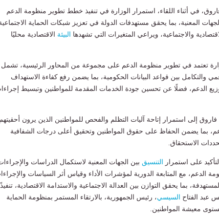
روق، في أثناء اللقاء، استمرار الوزارة في تنفيذ خطط تطوير منظومة الدعم
جهات المعنية، بما يحقق مستهدفات الدولة في تعزيز شبكات الحماية الاجتماعية
اقتصادية والاجتماعية، ويراعي المتغيرات التي تشهدها
البيئة
الاقتصادية محليًا
زارة تعتمد في تطوير منظومة الدعم على مجموعة من المحاور الرئيسية، تشمل
مي والتكامل بين قواعد البيانات الحكومية، بما يضمن رفع كفاءة الاستهداف
زيع الدعم، فضلًا عن تحسين جودة الخدمات المقدمة للمواطنين وتبسيط إجراءا
اروق إلى استمرار إتاحة آليات التظلم والفحص للمواطنين الذين يرون أحقيتهم
، بما يضمن الحفاظ على حقوق المواطنين وتحقيق أعلى درجات الشفافية
دات الاستحقاق.
لتأكيد على استمرار
التنسيق
بين الجهات المعنية لاستكمال الدراسات والإجراءات
مة الدعم، مع المتابعة الدورية لمؤشرات الأداء وقياس أثر السياسات والإجراءا
ستهدفة، بما يحقق التوازن بين العدالة الاجتماعية والاستدامة الاقتصادية، تنفيذًا
س عبد الفتاح
السيسي
، رئيس الجمهورية، بالارتقاء المستمر بمنظومة الحماية
ستوى معيشة المواطنين.