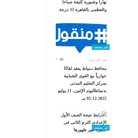
نهاراً وشبورة كثيفة صباحا
والعظمى بالقاهرة 33 درجة
غير مصنف
0
منذ عام واحد
محافظ دمياط يعقد لقاءًا
حوارياً مع القوى الشبابية
بمركز التعليم المدنى
بدمياطاليوم الإثنين، 21 يوليو
2025 05:12 مـ
غير مصنف