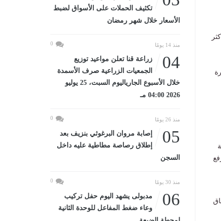
تكثيف الحملات على الأسواق لضبط
الأسعار خلال شهر رمضان
كثر
0
منذ 14 يومًا
04
زراعة قنا تعلن مواعيد توزيع
الجمعيات الزراعية صرف الأسمدة
رة
خلال الأسبوع الجارياليوم السبت، 25 يوليو
2026 04:00 مـ
0
منذ 26 يومًا
05
إصابة مروان البرغوثي بنزيف بعد
إطلاق رصاصة مطاطية عليه داخل
ة
السجن
فع
0
منذ 30 يومًا
06
مدبولى يشهد اليوم حفل تركيب
اق
وعاء ضغط المفاعل للوحدة الثانية
لمحطة الضبعة