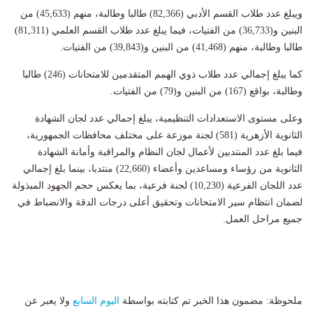
ويبلغ عدد طلاب القسم الأدبي (82,366) طالبا وطالبة، منهم (45,633) من
البنين و(36,733) من الفتيات، فيما يبلغ عدد طلاب القسم العلمي (81,311)
طالبا وطالبة، منهم (41,468) من البنين و(39,843) من الفتيات.
كما يبلغ إجمالي عدد طلاب ذوي الهمم المتقدمين للامتحانات (246) طالبا
وطالبة، بواقع (167) من البنين و(79) من الفتيات.
وعلى مستوى الاستعدادات التنظيمية، يبلغ إجمالي عدد لجان الشهادة
الثانوية الأزهرية (581) لجنة موزعة على مختلف محافظات الجمهورية،
فيما بلغ عدد المنتدبين لأعمال لجان النظام والمراقبة وأمانة الشهادة
الثانوية من رؤساء ومساعدين وأعضاء (22,660) منتدبا، بينما بلغ إجمالي
عدد اللجان الفرعية (10,230) لجنة فرعية، بما يعكس حجم الجهود المبذولة
لضمان انتظام سير الامتحانات وتحقيق أعلى درجات الدقة والانضباط في
جميع مراحل العمل.
ملحوظة: مضمون هذا الخبر تم كتابته بواسطة
اليوم السابع
ولا يعبر عن