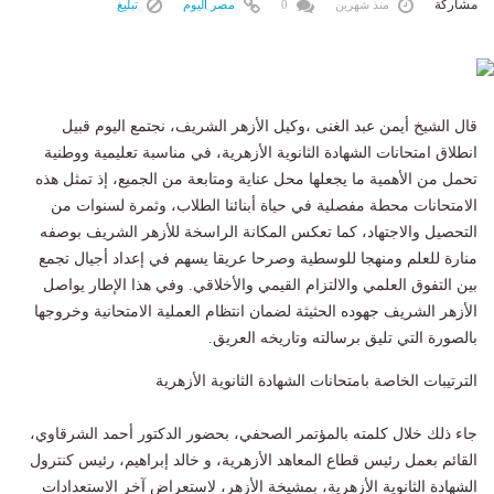
مشاركة
منذ شهرين
0
مصر اليوم
تبليغ
قال الشيخ أيمن عبد الغنى ،وكيل الأزهر الشريف، نجتمع اليوم قبيل
انطلاق امتحانات الشهادة الثانوية الأزهرية، في مناسبة تعليمية ووطنية
تحمل من الأهمية ما يجعلها محل عناية ومتابعة من الجميع، إذ تمثل هذه
الامتحانات محطة مفصلية في حياة أبنائنا الطلاب، وثمرة لسنوات من
التحصيل والاجتهاد، كما تعكس المكانة الراسخة للأزهر الشريف بوصفه
منارة للعلم ومنهجا للوسطية وصرحا عريقا يسهم في إعداد أجيال تجمع
بين التفوق العلمي والالتزام القيمي والأخلاقي. وفي هذا الإطار يواصل
الأزهر الشريف جهوده الحثيثة لضمان انتظام العملية الامتحانية وخروجها
بالصورة التي تليق برسالته وتاريخه العريق.
الترتيبات الخاصة بامتحانات الشهادة الثانوية الأزهرية
جاء ذلك خلال كلمته بالمؤتمر الصحفي، بحضور الدكتور أحمد الشرقاوي،
القائم بعمل رئيس قطاع المعاهد الأزهرية، و خالد إبراهيم، رئيس كنترول
الشهادة الثانوية الأزهرية، بمشيخة الأزهر، لاستعراض آخر الاستعدادات