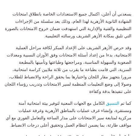
يسعدني أن أعلن، اكتمال جميع الاستعدادات الخاصة بانطلاق امتحانات
الشهادة الثانوية الأزهرية لهذا العام، وذلك بعد سلسلة من الإجراءات
التنظيمية والفنية والإدارية التي استهدفت ضمان خروج الامتحانات بالصورة
التي تليق بمكانة الأزهر الشريف ورسالته التعليمية.
وقد حرص الأزهر الشريف على الإعداد المبكر لكافة مراحل العملية
الامتحانية، بدءا من إعداد أسئلة الامتحانات وفق الأوزان النسبية ومعدلات
الصعوبة والسهولة المناسبة، ومراجعتها وطباعتها وتأمينها بالمطبعة
السرية، التي قامت بطباعة ما يقرب من ثلاثة ملايين كراسة امتحانية،
مرورا بتجهيز مقار اللجان واختيارها بما يحقق الراحة والانضباط للطلاب،
وصولا إلى وضع التعليمات المنظمة لسير الامتحانات وتدريب رؤساء اللجان
على تنفيذها بدقة وكفاءة
كما تم
التنسيق
الكامل مع الجهات المعنية لتوفير بيئة امتحانية آمنة
ومستقرة، وإنشاء غرف عمليات بالمناطق الأزهرية وغرفة عمليات
مركزية لمتابعة سير الامتحانات على مدار الساعة والتعامل الفوري مع أي
مواقف طارئة، بما يضمن انتظام العمل وتحقيق أعلى درجات الانضباط.