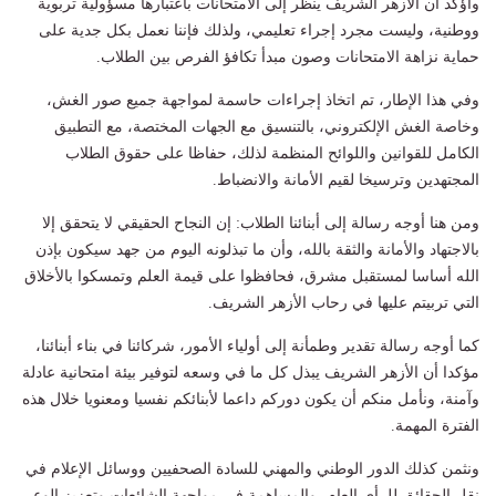
وأؤكد أن الأزهر الشريف ينظر إلى الامتحانات باعتبارها مسؤولية تربوية
ووطنية، وليست مجرد إجراء تعليمي، ولذلك فإننا نعمل بكل جدية على
حماية نزاهة الامتحانات وصون مبدأ تكافؤ الفرص بين الطلاب.
وفي هذا الإطار، تم اتخاذ إجراءات حاسمة لمواجهة جميع صور الغش،
وخاصة الغش الإلكتروني، بالتنسيق مع الجهات المختصة، مع التطبيق
الكامل للقوانين واللوائح المنظمة لذلك، حفاظا على حقوق الطلاب
المجتهدين وترسيخا لقيم الأمانة والانضباط.
ومن هنا أوجه رسالة إلى أبنائنا الطلاب: إن النجاح الحقيقي لا يتحقق إلا
بالاجتهاد والأمانة والثقة بالله، وأن ما تبذلونه اليوم من جهد سيكون بإذن
الله أساسا لمستقبل مشرق، فحافظوا على قيمة العلم وتمسكوا بالأخلاق
التي تربيتم عليها في رحاب الأزهر الشريف.
كما أوجه رسالة تقدير وطمأنة إلى أولياء الأمور، شركائنا في بناء أبنائنا،
مؤكدا أن الأزهر الشريف يبذل كل ما في وسعه لتوفير بيئة امتحانية عادلة
وآمنة، ونأمل منكم أن يكون دوركم داعما لأبنائكم نفسيا ومعنويا خلال هذه
الفترة المهمة.
ونثمن كذلك الدور الوطني والمهني للسادة الصحفيين ووسائل الإعلام في
نقل الحقائق للرأي العام، والمساهمة في مواجهة الشائعات وتعزيز الوعي