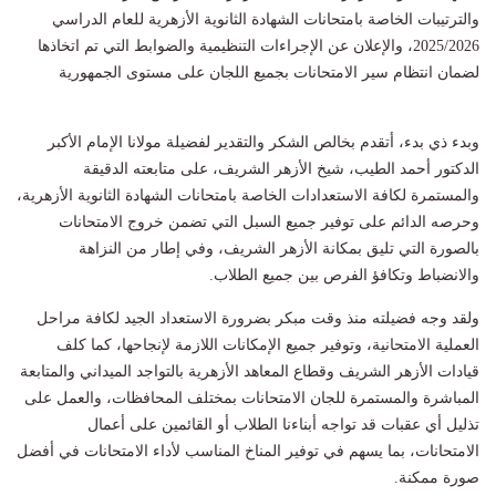
والترتيبات الخاصة بامتحانات الشهادة الثانوية الأزهرية للعام الدراسي
2025/2026، والإعلان عن الإجراءات التنظيمية والضوابط التي تم اتخاذها
لضمان انتظام سير الامتحانات بجميع اللجان على مستوى الجمهورية
وبدء ذي بدء، أتقدم بخالص الشكر والتقدير لفضيلة مولانا الإمام الأكبر
الدكتور أحمد الطيب، شيخ الأزهر الشريف، على متابعته الدقيقة
والمستمرة لكافة الاستعدادات الخاصة بامتحانات الشهادة الثانوية الأزهرية،
وحرصه الدائم على توفير جميع السبل التي تضمن خروج الامتحانات
بالصورة التي تليق بمكانة الأزهر الشريف، وفي إطار من النزاهة
والانضباط وتكافؤ الفرص بين جميع الطلاب.
ولقد وجه فضيلته منذ وقت مبكر بضرورة الاستعداد الجيد لكافة مراحل
العملية الامتحانية، وتوفير جميع الإمكانات اللازمة لإنجاحها، كما كلف
قيادات الأزهر الشريف وقطاع المعاهد الأزهرية بالتواجد الميداني والمتابعة
المباشرة والمستمرة للجان الامتحانات بمختلف المحافظات، والعمل على
تذليل أي عقبات قد تواجه أبناءنا الطلاب أو القائمين على أعمال
الامتحانات، بما يسهم في توفير المناخ المناسب لأداء الامتحانات في أفضل
صورة ممكنة.