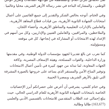
الوطني ، والمشاركة البناءة في نشر رسالة الأزهر الشريف محليا وعالميا .
وفي الختام، أتوجه بخالص الشكر والتقدير إلى جميع القائمين على أعمال
امتحانات الشهادة الثانوية الأزهرية، من قيادات قطاع المعاهد الأزهرية،
والعاملين بالإدارات التعليمية والمناطق الأزهرية، وأعضاء اللجان،
والملاحظين، والمراقبين، والعاملين الفنيين والإداريين، وكل من أسهم في
الإعداد لهذه الامتحانات أو المشاركة في إنجاحها، كل في موقعه
ومسؤوليته.
كما نعرب عن بالغ تقديرنا لجهود مؤسسات الدولة الوطنية، وفي مقدمتها
وزارة الداخلية، والقوات المسلحة، وهيئة الإسعاف المصرية، وكافة
الجهات المعاونة، لما تبذله من جهود كبيرة في تأمين أعمال الامتحانات
وتوفير المناخ الآمن والمستقر الذي يساعد على خروجها بالصورة المشرفة
التي تليق بالأزهر الشريف وبمصرنا الحبيبة.
وفي ختام كلمتي، يشرفني أن أعرض على حضراتكم أبرز الإحصائيات
الخاصة بامتحانات الشهادة الثانوية الأزهرية للعام الدراسي الحالي، حيث
يبلغ إجمالي عدد الطلاب المتقدمين للامتحانات بالقسمين الأدبي والعلمي
(163,677) طالبا وطالبة.