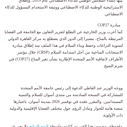
بينها إنشاء المجلس الوطني للذكاء الاصطناعي عام 2019، وإطلاق
الاستراتيجية الوطنية للذكاء الاصطناعي ووثيقة الاستخدام المسؤول للذكاء
الاصطناعي.
مبادرة COP27
كما أعرب وزير الخارجية عن التطلع لتعزيز التعاون مع الجامعة في القضايا
المرتبطة بالمناخ، مشيرا إلى الدور الذي يضطلع به مركز القاهرة الدولي
لتسوية النزاعات وحفظ وبناء السلام في هذا الملف منذ إطلاق مبادرة
الاستجابات المناخية من أجل استدامة السلام (CRSP) خلال مؤتمر
الأطراف لاتفاقية الأمم المتحدة الإطارية بشأن تغير المناخ (COP27) في
شرم الشيخ.
ووجه الوزير عبد العاطي الدعوة إلى رئيس جامعة الأمم المتحدة
للمشاركة في النسخة السادسة من منتدى أسوان للسلام والتنمية
المستدامين، والمقرر عقده في نوفمبر 2026 بمدينة أسوان، باعتبارها
منصة هامة للحوار وتبادل الرؤى حول مختلف القضايا الإقليمية والدولية
ذات الأولوية.
ملحوظة: مضمون هذا الخبر تم كتابته بواسطة
اليوم السابع
ولا يعبر عن