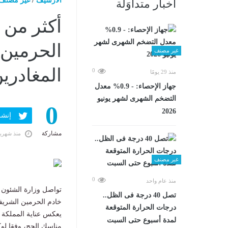
الارشيف
/
غير مصنف
أخبار متداوَلة
الحرمين 
غير مصنف
المغادري
0
منذ 29 يومًا
جهاز الإحصاء: - 0.9% معدل
التضخم الشهرى لشهر يونيو
0
2026
إنشر ف
مشاركة
منذ شهري
غير مصنف
0
منذ عام واحد
تواصل وزارة الشئون ال
تصل 40 درجة فى الظل..
خادم الحرمين الشريف
درجات الحرارة المتوقعة
يعكس عناية المملكة ب
لمدة أسبوع حتى السبت
مناسك الحج، وفقا لوكا