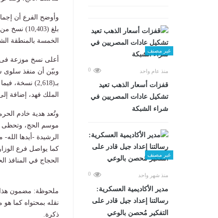
بلغ (10,403
الخمسة بالمنطقة الش
غير مصنف
أعلى نسخ موزعة فى 
0
منذ عام واحد
قفزات أسعار الذهب تعيد
الملك فهد، إضافة إلى (1,382) نسخة عبر منفذ البط
تشكيل عادات المصريين في
شراء الشبكة
وتُعد هدية خادم الحر
موسم الحج، وتحظى بتقد
الرشيدة -أيدها الله-
كما يواصل فرع الوزار
غير مصنف
الحجاج في المنافذ الح
0
منذ شهر واحد
مدير الأكاديمية العسكرية:
ملحوظة: مضمون هذا ا
رسالتنا إعداد جيل قادر على
نقله بمحتواه كما هو 
التفكير مُحصن بالوعي
ذكرة.