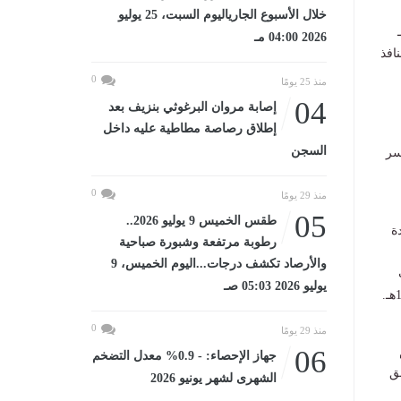
خلال الأسبوع الجارياليوم السبت، 25 يوليو
ن حتى نهاية يوم 16 ذو الحجة 1447هـ
2026 04:00 مـ
نافذ
0
منذ 25 يومًا
04
إصابة مروان البرغوثي بنزيف بعد
إطلاق رصاصة مطاطية عليه داخل
السجن
1,) نسخة عبر جسر
0
منذ 29 يومًا
05
طقس الخميس 9 يوليو 2026..
ة
رطوبة مرتفعة وشبورة صباحية
والأرصاد تكشف درجات...اليوم الخميس، 9
يوليو 2026 05:03 صـ
0
منذ 29 يومًا
06
جهاز الإحصاء: - 0.9% معدل التضخم
ق
الشهرى لشهر يونيو 2026