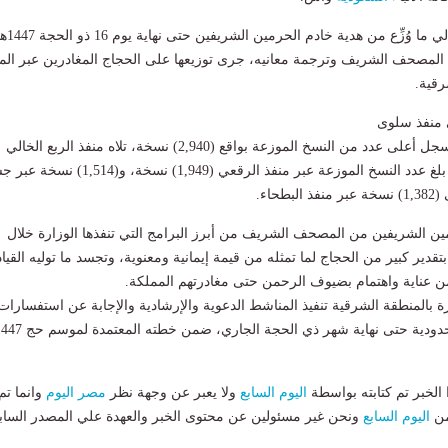
وأوضح الفرع أن إجمالي ما وُزِّع من هدية خادم الحرمين الشريفي
) نسخ من المصحف الشريف وترجمة معانيه، جرى توزيعها على الحجاج المغادرين عبر الم
رقية.
منفذ سلوى
وبيّن أن منفذ سلوى سجل أعلى عدد من النسخ الموزعة بواقع (2,940) نسخة، تلاه منفذ الربع الخالي
بـ(2,618) نسخة، فيما بلغ عدد النسخ الموزعة عبر منفذ الرقعي (1,949) نسخة، و(514
حاء.
مين الشريفين من المصحف الشريف من أبرز البرامج التي تنفذها الوزارة خلال
ير كبير من الحجاج لما تمثله من قيمة إيمانية ومعنوية، وتجسد ما توليه القياد
 من عناية واهتمام بضيوف الرحمن حتى مغادرتهم المملكة.
ة بالمنطقة الشرقية تنفيذ المناشط الدعوية والإرشادية والإجابة عن استفسارات
دودية حتى نهاية شهر ذي الحجة الجاري، ضمن خطته المعتمدة لموسم حج 1447هـ.
لخبر تم كتابته بواسطة
اليوم السابع
ولا يعبر عن وجهة نظر
مصر اليوم
وانما تم
من
اليوم السابع
ونحن غير مسئولين عن محتوى الخبر والعهدة علي المصدر الساب