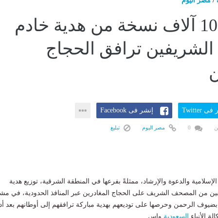
/
مصر اليوم
أكثر من 10 آلاف نسخة من هدية خادم
الشريفين ترافق الحجاج
ن
ى Twitter
إنشر فى Facebook
ن
0
مصر اليوم
تبليغ
إسلامية والدعوة والإرشاد، ممثلةً بفرعها في المنطقة الشرقية، توزيع هدية
ين من المصحف الشريف على الحجاج المغادرين عبر المنافذ الحدودية، في مشه
ضيوف الرحمن وحرصها على توديعهم بهدية مباركة ترافقهم إلى أوطانهم بعد أد
لة الأنباء
السعودية
واس.