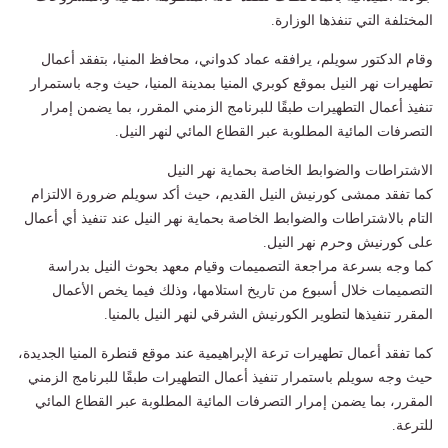
المختلفة التي تنفذها الوزارة.
وقام الدكتور سويلم، يرافقه عماد كدواني، محافظ المنيا، بتفقد أعمال
تطهيرات نهر النيل بموقع كوبري المنيا بمدينة المنيا، حيث وجه باستمرار
تنفيذ أعمال التطهيرات طبقًا للبرنامج الزمني المقرر، بما يضمن إمرار
التصرفات المائية المطلوبة عبر القطاع المائي لنهر النيل.
الاشتراطات والضوابط الخاصة بحماية نهر النيل
كما تفقد ممشى كورنيش النيل القديم، حيث أكد سويلم ضرورة الالتزام
التام بالاشتراطات والضوابط الخاصة بحماية نهر النيل عند تنفيذ أي أعمال
على كورنيش وحرم نهر النيل.
كما وجه بسرعة مراجعة التصميمات وقيام معهد بحوث النيل بدراسة
التصميمات خلال أسبوع من تاريخ استلامها، وذلك فيما يخص الأعمال
المقرر تنفيذها لتطوير الكورنيش الشرقي لنهر النيل بالمنيا.
كما تفقد أعمال تطهيرات ترعة الإبراهيمية عند موقع قنطرة المنيا الجديدة،
حيث وجه سويلم باستمرار تنفيذ أعمال التطهيرات طبقًا للبرنامج الزمني
المقرر، بما يضمن إمرار التصرفات المائية المطلوبة عبر القطاع المائي
للترعة.