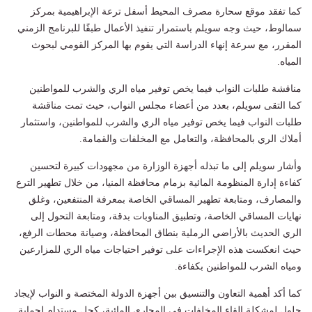
كما تفقد موقع سحارة مصرف المحيط أسفل ترعة الإبراهيمية بمركز
سمالوط، حيث وجه سويلم باستمرار تنفيذ الأعمال طبقًا للبرنامج الزمني
المقرر، مع سرعة إنهاء الدراسة التي يقوم بها المركز القومي لبحوث
المياه.
مناقشة طلبات النواب فيما يخص توفير مياه الري والشرب للمواطنين
كما التقى سويلم، بعدد من أعضاء مجلس النواب، حيث تمت مناقشة
طلبات النواب فيما يخص توفير مياه الري والشرب للمواطنين، واستثمار
أملاك الري بالمحافظة، والتعامل مع المخلفات والقمامة.
وأشار سويلم إلى ما تبذله أجهزة الوزارة من مجهودات كبيرة لتحسين
كفاءة إدارة المنظومة المائية بزمام محافظة المنيا، من خلال تطهير الترع
والمصارف، ومتابعة تطهير المساقي الخاصة بمعرفة المنتفعين، وغلق
نهايات المساقي الخاصة، وتطبيق المناوبات بدقة، ومتابعة التحول إلى
الري الحديث بالأراضي الرملية بنطاق المحافظة، وصيانة محطات الرفع،
حيث انعكست هذه الإجراءات على توفير احتياجات مياه الري للمزارعين
ومياه الشرب للمواطنين بكفاءة.
كما أكد أهمية التعاون والتنسيق بين أجهزة الدولة المختصة و النواب لإيجاد
حلول لمشكلة إلقاء المخلفات في المجاري المائية، كحل مستدام لحماية