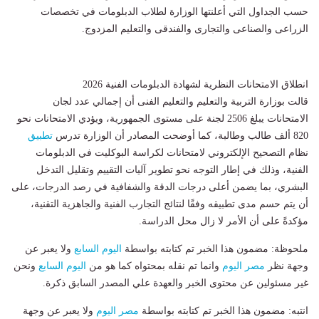
حسب الجداول التي أعلنتها الوزارة لطلاب الدبلومات في تخصصات
الزراعى والصناعى والتجارى والفندقى والتعليم المزدوج.
انطلاق الامتحانات النظرية لشهادة الدبلومات الفنية 2026
قالت بوزارة التربية والتعليم والتعليم الفنى أن إجمالي عدد لجان
الامتحانات يبلغ 2506 لجنة على مستوى الجمهورية، ويؤدي الامتحانات نحو
820 ألف طالب وطالبة، كما أوضحت المصادر أن الوزارة تدرس
تطبيق
نظام التصحيح الإلكتروني لامتحانات لكراسة البوكليت في الدبلومات
الفنية، وذلك في إطار التوجه نحو تطوير آليات التقييم وتقليل التدخل
البشري، بما يضمن أعلى درجات الدقة والشفافية في رصد الدرجات، على
أن يتم حسم مدى تطبيقه وفقًا لنتائج التجارب الفنية والجاهزية التقنية،
مؤكدةً على أن الأمر لا زال محل الدراسة.
ملحوظة: مضمون هذا الخبر تم كتابته بواسطة
اليوم السابع
ولا يعبر عن
وجهة نظر
مصر اليوم
وانما تم نقله بمحتواه كما هو من
اليوم السابع
ونحن
غير مسئولين عن محتوى الخبر والعهدة علي المصدر السابق ذكرة.
انتبه: مضمون هذا الخبر تم كتابته بواسطة
مصر اليوم
ولا يعبر عن وجهة