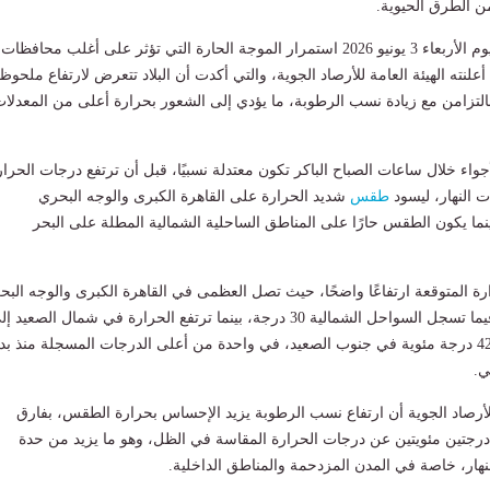
ن الطرق الحيوية.
تشهد حالة الطقس اليوم الأربعاء 3 يونيو 2026 استمرار الموجة الحارة التي تؤثر على أغلب محافظات
لنته الهيئة العامة للأرصاد الجوية، والتي أكدت أن البلاد تتعرض لارتفاع ملحوظ
لتزامن مع زيادة نسب الرطوبة، ما يؤدي إلى الشعور بحرارة أعلى من المعدلا
واء خلال ساعات الصباح الباكر تكون معتدلة نسبيًا، قبل أن ترتفع درجات الحرار
ت النهار، ليسود
طقس
شديد الحرارة على القاهرة الكبرى والوجه البحري
ما يكون الطقس حارًا على المناطق الساحلية الشمالية المطلة على البحر
 المتوقعة ارتفاعًا واضحًا، حيث تصل العظمى في القاهرة الكبرى والوجه البح
إلى 36 درجة مئوية، فيما تسجل السواحل الشمالية 30 درجة، بينما ترتفع الحرارة في شمال الصعيد 
39 درجة، وتصل إلى 42 درجة مئوية في جنوب الصعيد، في واحدة من أعلى الدرجات المسجلة منذ بد
ي.
للأرصاد الجوية أن ارتفاع نسب الرطوبة يزيد الإحساس بحرارة الطقس، بفارق
درجتين مئويتين عن درجات الحرارة المقاسة في الظل، وهو ما يزيد من حدة
لنهار، خاصة في المدن المزدحمة والمناطق الداخلية.