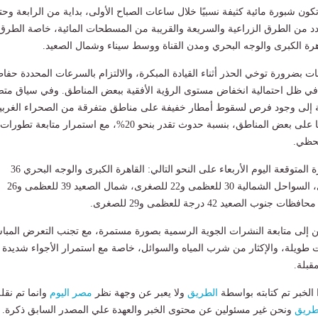
كون شبورة مائية كثيفة نسبيًا خلال ساعات الصباح الأولى، بداية من الرابعة وح
عدد من الطرق الزراعية والسريعة والقريبة من المسطحات المائية، خاصة الطرق
هرة الكبرى والوجه البحري ومدن القناة ووسط سيناء وشمال الصعيد.
 بضرورة توخي الحذر أثناء القيادة المبكرة، والالتزام بالسرعات المحددة حفاظً
 في ظل احتمالية انخفاض مستوى الرؤية الأفقية ببعض المناطق. وفي سياق مت
ة إلى وجود فرص لسقوط أمطار خفيفة على مناطق متفرقة من الصحراء الغربي
وقد تكون رعدية أحيانًا على بعض المناطق، بنسبة حدوث تقدر بنحو 20%، مع استمرار متابعة تطورات
لحظي.
وجاءت درجات الحرارة المتوقعة اليوم الأربعاء على النحو التالي: القاهرة الكبرى والوجه البحري 36
للعظمى و24 للصغرى، السواحل الشمالية 30 للعظمى و22 للصغرى، شمال الصعيد 39 للعظمى و26
ب الصعيد 42 درجة للعظمى و29 للصغرى.
ن إلى متابعة النشرات الجوية الرسمية بصورة مستمرة، مع تجنب التعرض المبا
طويلة، والإكثار من شرب المياه والسوائل، خاصة مع استمرار الأجواء شديدة
مقبلة.
لخبر تم كتابته بواسطة
الطريق
ولا يعبر عن وجهة نظر
مصر اليوم
وانما تم نقل
طريق
ونحن غير مسئولين عن محتوى الخبر والعهدة علي المصدر السابق ذكرة.