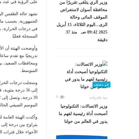
على الرؤية في عدد م
وزير الري يتلقى تقريرًا من
محافظة أسوان لاستعراض
الموقف المائى وحالة
الجمهورية، بحسب ما أع
الرى...اليوم الثلاثاء، 15 أبريل
في درجات الحرارة، با
2025 09:42 صـ منذ 37
المسجلة فعليًا.
دقيقة
وأوضحت الهيئة أن الأج
تدريجيًا مع تقدم ساعا
ومحافظات الصعيد، بين
المتوسط.
وسجلت درجات الحرارة
غير مصنف
0
منذ عام واحد
الموسم الصيفي الحال
وزير الاتصالات: التكنولوجيا
أصبحت أداة رئيسية لفهم ما
وأكدت الهيئة العامة 
يدور في العالم من حولنا
يتراوح بين درجة إلى 
الأجواء خلال فترات ا