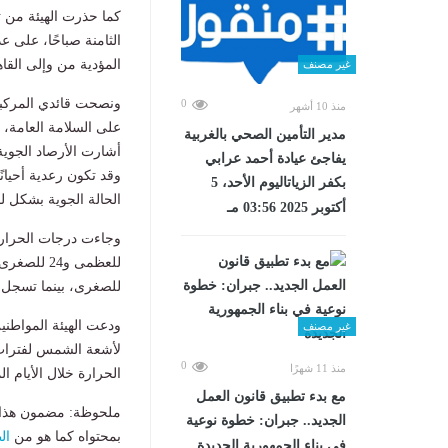
كما حذرت الهيئة من ت
الثامنة صباحًا، على 
المؤدية من وإلى القا
غير مصنف
ونصحت قائدي المركبات
0
منذ 10 أشهر
على السلامة العامة،
مدير التأمين الصحي بالغربية
أشارت الأرصاد الجوي
يفاجئ عيادة أحمد عرابي
بكفر الزياتاليوم الأحد، 5
الحالة الجوية بشكل 
أكتوبر 2025 03:56 مـ
للصغرى، بينما تسجل محافظات جنو
ودعت الهيئة المواطني
غير مصنف
لأشعة الشمس لفترات 
0
منذ 11 شهرًا
الحرارة خلال الأيام ال
مع بدء تطبيق قانون العمل
ملحوظة: مضمون هذا ا
الجديد.. جبران: خطوة نوعية
بمحتواه كما هو من
ال
في بناء الجمهورية الجديدة