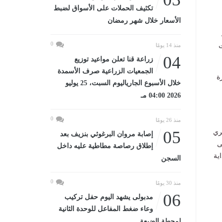
تكثيف الحملات على الأسواق لضبط
الأسعار خلال شهر رمضان
0
ت
منذ 14 يومًا
04
زراعة قنا تعلن مواعيد توزيع
الجمعيات الزراعية صرف الأسمدة
ة
خلال الأسبوع الجارياليوم السبت، 25 يوليو
2026 04:00 مـ
0
منذ 26 يومًا
05
ري
إصابة مروان البرغوثي بنزيف بعد
إلى
إطلاق رصاصة مطاطية عليه داخل
اية
السجن
0
منذ 30 يومًا
06
مدبولى يشهد اليوم حفل تركيب
وعاء ضغط المفاعل للوحدة الثانية
لمحطة الضبعة