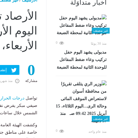
الارشيف
/
غير مصنف
أخبار متداوَلة
الأرصاد 
غير مصنف
الأربعاء، 3 يونيو 2026 06:07 صـ
0
منذ 30 يومًا
مدبولى يشهد اليوم حفل
تركيب وعاء ضغط المفاعل
0
للوحدة الثانية لمحطة الضبعة
إنشر ف
مشاركة
منذ شهري
تواصل
درجات الحرار
صيفي مبكر يفرض نفس
الشمس خلال ساعات ا
غير مصنف
0
منذ عام واحد
خاصة على مناطق جنوب 