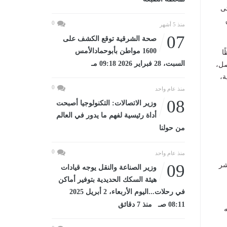
تى
0
منذ 5 أشهر
07
صحة الشرقية توقع الكشف على
1600 مواطن بأبوحمادالأمس
ا
السبت، 28 فبراير 2026 09:18 مـ
صل،
ة،
0
منذ عام واحد
08
وزير الاتصالات: التكنولوجيا أصبحت
أداة رئيسية لفهم ما يدور في العالم
من حولنا
0
منذ عام واحد
شر
09
وزير الصناعة والنقل يوجه قيادات
هيئة السكك الحديدية بتوفير أماكن
في رحلات...اليوم الأربعاء، 2 أبريل 2025
08:11 صـ منذ 7 دقائق
ه