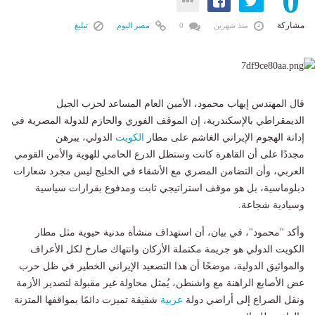
0
مشاركة
منذ شهرين
0
مصر اليوم
تبليغ
قال المهندس إيهاب محمود، الأمين العام المساعد لحزب الجيل
الديمقراطي بالإسكندرية، إن الموقف الفوري والحازم للدولة المصرية في
إدانة الهجوم الإيراني الغاشم على مطار
الكويت
الدولي، يبرهن
مجددًا على أن القاهرة كانت وستظل الدرع الحامي للهوية والأمن القومي
العربي، وأن التضامن المصري مع الأشقاء في الخليج ليس مجرد شعارات
دبلوماسية، بل هو موقف استراتيجي ثابت ومدفوع بقرارات سياسية
وسيادية شجاعة.
وأكد "محمود"، في بيان، أن استهداف منشأة مدنية حيوية مثل مطار
الكويت الدولي هو جريمة مكتملة الأركان وانتهاك صارخ لكل الأعراف
والمواثيق الدولية، موضحًا أن هذا التصعيد الإيراني الخطير في ظل حرب
عض الأصابع الراهنة مع واشنطن، يُمثل محاولة غير مقبولة لتصدير الأزمة
ونقل الصراع إلى أراضي دولة
عربية
شقيقة تميزت دائمًا بمواقفها المتزنة