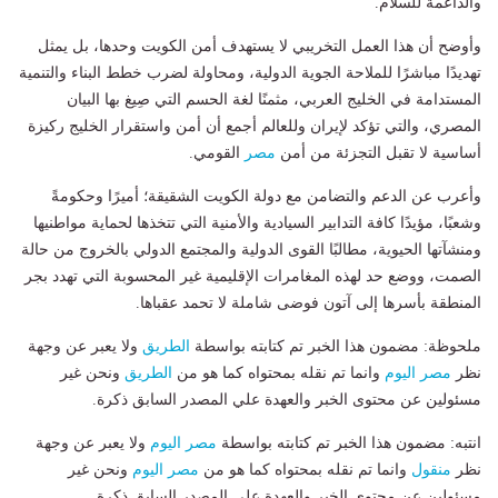
والداعمة للسلام.
وأوضح أن هذا العمل التخريبي لا يستهدف أمن الكويت وحدها، بل يمثل
تهديدًا مباشرًا للملاحة الجوية الدولية، ومحاولة لضرب خطط البناء والتنمية
المستدامة في الخليج العربي، مثمنًا لغة الحسم التي صِيغ بها البيان
المصري، والتي تؤكد لإيران وللعالم أجمع أن أمن واستقرار الخليج ركيزة
أساسية لا تقبل التجزئة من أمن
مصر
القومي.
وأعرب عن الدعم والتضامن مع دولة الكويت الشقيقة؛ أميرًا وحكومةً
وشعبًا، مؤيدًا كافة التدابير السيادية والأمنية التي تتخذها لحماية مواطنيها
ومنشآتها الحيوية، مطالبًا القوى الدولية والمجتمع الدولي بالخروج من حالة
الصمت، ووضع حد لهذه المغامرات الإقليمية غير المحسوبة التي تهدد بجر
المنطقة بأسرها إلى آتون فوضى شاملة لا تحمد عقباها.
ملحوظة: مضمون هذا الخبر تم كتابته بواسطة
الطريق
ولا يعبر عن وجهة
نظر
مصر اليوم
وانما تم نقله بمحتواه كما هو من
الطريق
ونحن غير
مسئولين عن محتوى الخبر والعهدة علي المصدر السابق ذكرة.
انتبه: مضمون هذا الخبر تم كتابته بواسطة
مصر اليوم
ولا يعبر عن وجهة
نظر
منقول
وانما تم نقله بمحتواه كما هو من
مصر اليوم
ونحن غير
مسئولين عن محتوى الخبر والعهدة علي المصدر السابق ذكرة.