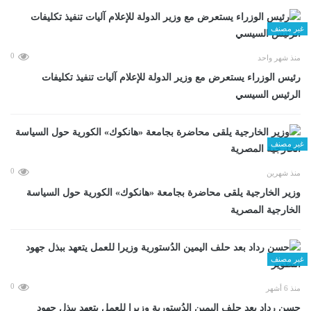
غير مصنف
0
منذ شهر واحد
رئيس الوزراء يستعرض مع وزير الدولة للإعلام آليات تنفيذ تكليفات
الرئيس السيسي
غير مصنف
0
منذ شهرين
وزير الخارجية يلقى محاضرة بجامعة «هانكوك» الكورية حول السياسة
الخارجية المصرية
غير مصنف
0
منذ 6 أشهر
حسن رداد بعد حلف اليمين الدُستورية وزيرا للعمل يتعهد ببذل جهود