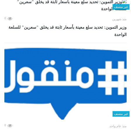
غير مصنف
0
منذ شهرين
وزير التموين: تحديد سلع معينة بأسعار ثابتة قد يخلق "سعرين" للسلعة
الواحدة
غير مصنف
0
منذ عام واحد