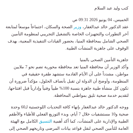
كتب وليد عبد السلام
الخميس، 04 يونيو 2026 09:31 ص
عقد الدكتور خالد عبدالغفار،
وزير
الصحة والسكان، اجتماعاً موسعاً لمتابعة
آخر التطورات والتجهيزات الخاصة بالتشغيل التجريبي لمنظومة التأمين
الصحي الشامل بمحافظة المنيا، بحضور القيادات التنفيذية المعنية، بهدف
الوقوف على جاهزية المنشآت الطبية.
جاهزية التأمين الصحى بالمنيا
وأكد الوزير أن محافظة المنيا تعد محافظة محورية تضم نحو 7 ملايين
مواطن، مشدداً على أن الأيام القادمة ستشهد طفرة حقيقية في
المنظومة، وأوضح أن الدولة لن تقبل بأنصاف الحلول، مؤكداً ضرورة أن
تكون كل منشأة طبية جاهزة بنسبة 100% طبياً وفنياً وإدارياً قبل افتتاحها،
لتقديم خدمة صحية تليق بمواطني المحافظة.
ووجه الدكتور خالد عبدالغفار بإنهاء كافة التحديات اللوجستية لـ60 وحدة
صحية و10 مستشفيات خلال 7 أيام، وبدء التوزيع الفعلي للأطباء والأطقم
الطبية والإدارية على المنشآت، كما أكد أهمية
التنسيق
الكامل مع الهيئة
العامة للتأمين الصحي لنقل قواعد بيانات المرضى وتاريخهم الصحي إلى