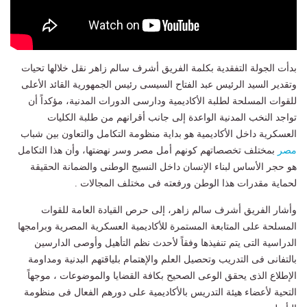
بدأت الجولة التفقدية بكلمة الفريق أشرف سالم زاهر نقل خلالها تحيات
وتقدير السيد الرئيس عبد الفتاح السيسى رئيس الجمهورية القائد الأعلى
للقوات المسلحة لطلبة الأكاديمية ودارسى الدورات المدنية، مؤكداً أن
تواجد النخب المدنية الواعدة إلى جانب أقرانهم من طلبة الكليات
العسكرية داخل الأكاديمية هو بداية منظومة التكامل والتعاون بين شباب
مصر
بمختلف تخصصاتهم كونهم أمل مصر وسر نهضتها، وأن هذا التكامل
هو حجر الأساس لبناء الإنسان داخل النسيج الوطنى والضمانة الحقيقة
لحماية مقدرات هذا الوطن ورفعته فى مختلف المجالات .
وأشار الفريق أشرف سالم زاهر، إلى حرص القيادة العامة للقوات
المسلحة على المتابعة المستمرة للأكاديمية العسكرية المصرية وبرامجها
الدراسية التى يتم تنفيذها وفقاً لأحدث نظم التأهيل وأوصى الدارسين
بالتفانى فى التدريب وتحصيل العلم والإهتمام بلياقتهم البدنية ومداومة
الإطلاع الذى يحقق الوعى الصحيح بكافة القضايا والموضوعات ، موجهاً
التحية لأعضاء هيئة التدريس بالأكاديمية على دورهم الفعال فى منظومة