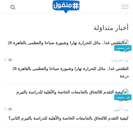
إذهب
الى
المحتوى
أخبار متداوَلة
غير مصنف
0
منذ عام واحد
الطقس غدا.. مائل للحرارة نهارا وشبورة صباحا والعظمى بالقاهرة 28
درجة
غير مصنف
0
منذ 7 أشهر
كيفية التقدم للالتحاق بالجامعات الخاصة والأهلية للدراسة بالتيرم الثانى؟