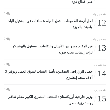
على قطاع غزة
0
منذ شهر واحد
12
لحل أزمة الطفوحات.. قطع المياه 6 ساعات عن "بشتيل البلد
ولعبة" بالجيزة
0
منذ شهر واحد
13
فن المقام جسر بين الأجيال والثقافات.. مسئول باليونسكو:
تراث إنساني يجب صونه
0
منذ شهرين
14
حصاد الوزارات.. التضامن: تأهيل الشباب لسوق العمل وتوفير 3
آلاف منحة إنجليزي
0
منذ شهرين
15
وزير خارجية أوزبكستان: المتحف المصري الكبير معلم ثقافي
يجسد رؤية مصر