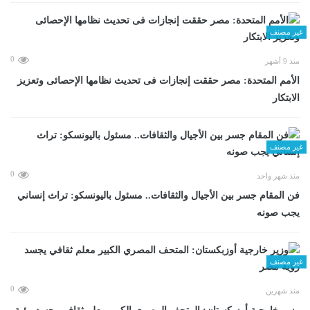
غير مصنف
0
منذ 9 أشهر
الأمم المتحدة: مصر حققت إنجازات فى تحديث نظامها الإحصائى وتعزيز
الابتكار
غير مصنف
0
منذ شهر واحد
فن المقام جسر بين الأجيال والثقافات.. مسئول باليونسكو: تراث إنساني
يجب صونه
غير مصنف
0
منذ شهرين