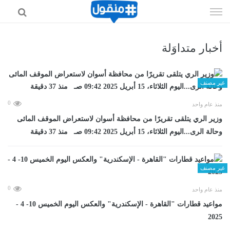
إذهب
الى
المحتوى
أخبار متداوَلة
غير مصنف
0
منذ عام واحد
وزير الري يتلقى تقريرًا من محافظة أسوان لاستعراض الموقف المائى
وحالة الرى...اليوم الثلاثاء، 15 أبريل 2025 09:42 صـ منذ 37 دقيقة
غير مصنف
0
منذ عام واحد
مواعيد قطارات "القاهرة - الإسكندرية" والعكس اليوم الخميس 10- 4 -
2025