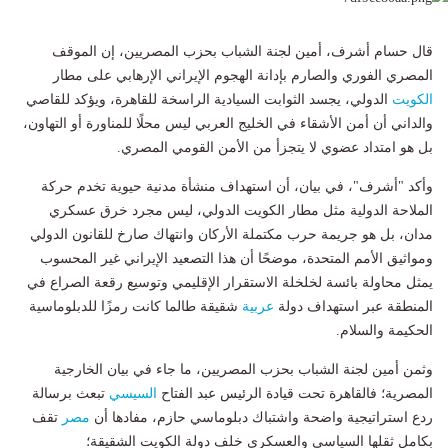
قال حسام أشرف، أمين لجنة الشباب بحزب المصريين، إن الموقف
المصري الفوري والصارم بإدانة الهجوم الإيراني الإرهابي على مطار
الكويت
الدولي، يجسد الثوابت السيادية الراسخة للقاهرة، ويؤكد للقاصي
والداني أن أمن الأشقاء في الخليج العربي ليس محلًا للمناورة أو التهاون،
بل هو امتداد عضوي لا يتجزأ من الأمن القومي المصري.
وأكد "أشرف"، في بيان، أن استهداف منشأة مدنية حيوية تخدم حركة
الملاحة الدولية مثل مطار الكويت الدولي، ليس مجرد خرق عسكري
مدان، بل هو جريمة حرب مكتملة الأركان وانتهاك صارخ للقانون الدولي
ومواثيق الأمم المتحدة، موضحًا أن هذا التصعيد الإيراني غير المحسوب
يمثل محاولة بائسة لخلخلة الاستقرار الإقليمي وتوسيع رقعة الصراع في
المنطقة عبر استهداف دولة
عربية
شقيقة طالما كانت رمزًا للدبلوماسية
الحكيمة والسلام.
وثمن أمين لجنة الشباب بحزب المصريين، ما جاء في بيان الخارجية
المصرية؛ فالقاهرة تحت قيادة الرئيس عبد الفتاح
السيسي
تبعث برسالة
ردع استراتيجية واضحة واشتباك دبلوماسي حازم، مفادها أن
مصر
تقف
بكامل ثقلها السياسي والعسكري خلف دولة الكويت الشقيقة؛