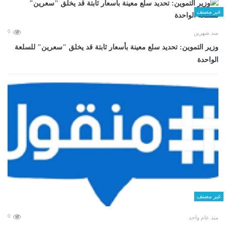
غير مصنف
0
منذ شهرين
وزير التموين: تحديد سلع معينة بأسعار ثابتة قد يخلق "سعرين" للسلعة
الواحدة
غير مصنف
0
منذ عام واحد