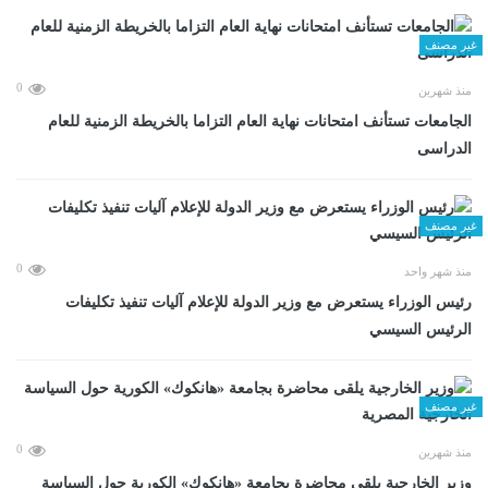
غير مصنف
0
منذ شهرين
الجامعات تستأنف امتحانات نهاية العام التزاما بالخريطة الزمنية للعام
الدراسى
غير مصنف
0
منذ شهر واحد
رئيس الوزراء يستعرض مع وزير الدولة للإعلام آليات تنفيذ تكليفات
الرئيس السيسي
غير مصنف
0
منذ شهرين
وزير الخارجية يلقى محاضرة بجامعة «هانكوك» الكورية حول السياسة