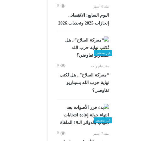
0
منذ 8 أشهر
اليوم السابع: الاقتصاد..
إنجازات 2025 وتحديات 2026
غير مصنف
0
منذ عام واحد
“معركة السلاح”.. هل تُكتب
نهاية حزب الله بسيناريو
تفاوضي؟
غير مصنف
0
منذ 7 أشهر