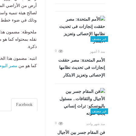
أرض من الأراضي المم
لصالح هيئة تنمية واس
وذلك في ضوء خطط الد
ملحوظة: مضمون هذا ا
نقله بمحتواه كما هو 
غير مصنف
ذكرة.
0
منذ 9 أشهر
انتبه: مضمون هذا الخ
الأمم المتحدة: مصر حققت
كما هو من
مصر اليوم
إنجازات فى تحديث نظامها
الإحصائى وتعزيز الابتكار
Facebook
غير مصنف
0
منذ شهر واحد
فن المقام جسر بين الأجيال