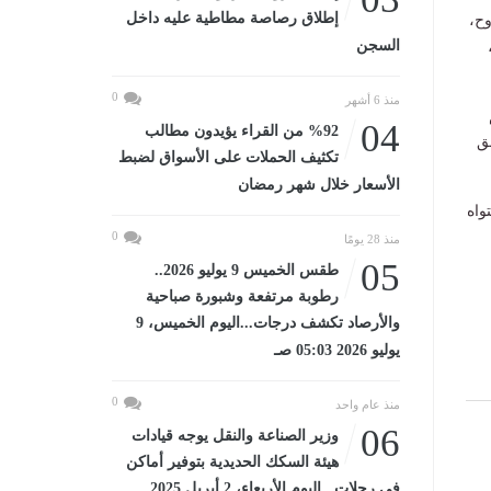
إطلاق رصاصة مطاطية عليه داخل
ح،
السجن
0
منذ 6 أشهر
04
%92 من القراء يؤيدون مطالب
ق
تكثيف الحملات على الأسواق لضبط
الأسعار خلال شهر رمضان
واه
0
منذ 28 يومًا
05
طقس الخميس 9 يوليو 2026..
رطوبة مرتفعة وشبورة صباحية
والأرصاد تكشف درجات...اليوم الخميس، 9
يوليو 2026 05:03 صـ
0
منذ عام واحد
06
وزير الصناعة والنقل يوجه قيادات
هيئة السكك الحديدية بتوفير أماكن
في رحلات...اليوم الأربعاء، 2 أبريل 2025