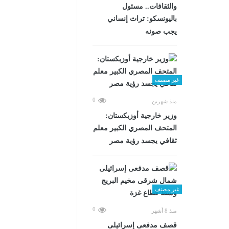
والثقافات.. مسئول
باليونسكو: تراث إنساني
يجب صونه
غير مصنف
0
منذ شهرين
وزير خارجية أوزبكستان:
المتحف المصري الكبير معلم
ثقافي يجسد رؤية مصر
غير مصنف
0
منذ 8 أشهر
قصف مدفعى إسرائيلى