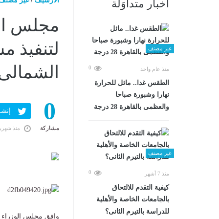
الارشيف
/
غير مصنف
أخبار متداوَلة
مجلس ال
لتنفيذ م
غير مصنف
الشمالى
0
منذ عام واحد
الطقس غدا.. مائل للحرارة
نهارا وشبورة صباحا
0
والعظمى بالقاهرة 28 درجة
إنشر ف
مشاركة
منذ شهري
غير مصنف
0
منذ 7 أشهر
كيفية التقدم للالتحاق
بالجامعات الخاصة والأهلية
للدراسة بالتيرم الثانى؟
وافق مجلس الوزراء 