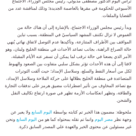
ترأس اليوم الدكتور مصطفى مدبولي، رئيس مجلس الوزراء، الاجتماع
الأسبوعي للحكومة في مقرها بالعاصمة الجديدة؛ وذلك لمناقشة عدد من
القضايا والملفات.
وبدأ رئيس مجلس الوزراء الاجتماع، بالإشارة إلى أن هناك حالة من
الغموض لا تزال تكتنف المشهد السياسيّ في المنطقة، بسبب تباين
المواقف بين الأطراف المتنازعة، وتأكيدها عدم التوصل لاتفاق نهائي يُنهي
حالة الصراع الراهنة، بجانب تصاعد الأحداث في منطقة الخليج ولبنان، وهو
الأمر الذي يضعنا في حالة ترقب لما يمكن أن تسفر عنه الأيام المقبلة،
لافتا إلى أن هذه الأحداث تؤثر بشكل سلبي متفاوت بين الصعود والهبوط
لكل من أسعار النفط والسلع، وسلاسل الإمداد؛ حيث ألقت التوترات
المتصاعدة في منطقة الخليج بظلالها على حركة الملاحة وسلاسل الإمداد،
مع تصاعد المخاوف من تأثير اضطرابات مضيق هرمز على تدفقات التجارة
والطاقة، وتظهر انعكاسات الأزمة تظهر في صورة ارتفاع تكاليف النقل
والشحن.
ملحوظة: مضمون هذا الخبر تم كتابته بواسطة
اليوم السابع
ولا يعبر عن
وجهة نظر
مصر اليوم
وانما تم نقله بمحتواه كما هو من
اليوم السابع
ونحن
غير مسئولين عن محتوى الخبر والعهدة علي المصدر السابق ذكرة.