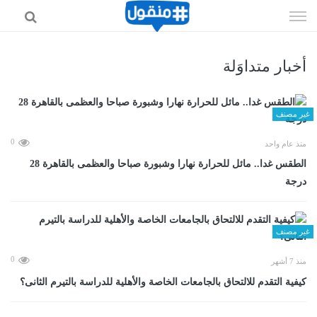
إذهب
الى
المحتوى
أخبار متداوَلة
غير مصنف
0
منذ عام واحد
الطقس غدا.. مائل للحرارة نهارا وشبورة صباحا والعظمى بالقاهرة 28
درجة
غير مصنف
0
منذ 7 أشهر
كيفية التقدم للالتحاق بالجامعات الخاصة والأهلية للدراسة بالتيرم الثانى؟