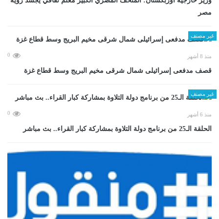
وزير خارجية أوزبكستان: المتحف المصري الكبير معلم ثقافي يجسد رؤية
مصر
غير مصنف
0
منذ 8 أشهر
قصف مدفعى إسرائيلى شمال شرقى مخيم البريج وسط قطاع غزة
غير مصنف
0
منذ 6 أشهر
الحلقة الـ25 من برنامج دولة التلاوة بمشاركة كبار القراء.. بث مباشر