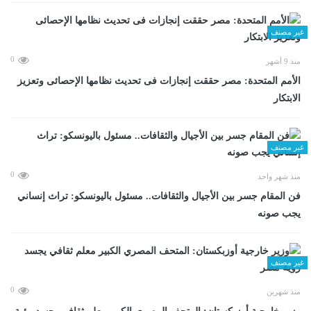
غير مصنف
0
منذ 9 أشهر
الأمم المتحدة: مصر حققت إنجازات فى تحديث نظامها الإحصائى وتعزيز
الابتكار
غير مصنف
0
منذ شهر واحد
فن المقام جسر بين الأجيال والثقافات.. مسئول باليونسكو: تراث إنساني
يجب صونه
غير مصنف
0
منذ شهرين