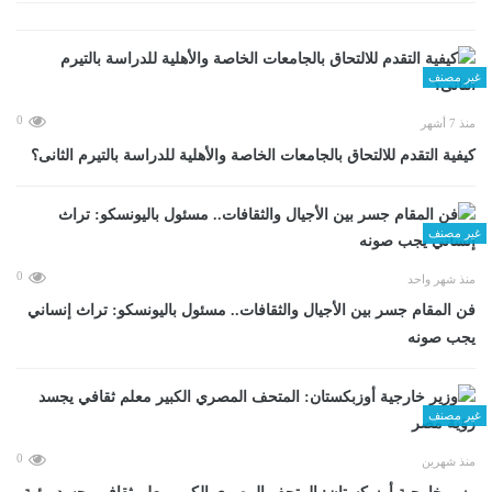
غير مصنف
0
منذ 7 أشهر
كيفية التقدم للالتحاق بالجامعات الخاصة والأهلية للدراسة بالتيرم الثانى؟
غير مصنف
0
منذ شهر واحد
فن المقام جسر بين الأجيال والثقافات.. مسئول باليونسكو: تراث إنساني
يجب صونه
غير مصنف
0
منذ شهرين