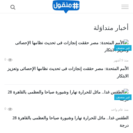
إذهب
الى
المحتوى
أخبار متداوَلة
غير مصنف
0
منذ 9 أشهر
الأمم المتحدة: مصر حققت إنجازات فى تحديث نظامها الإحصائى وتعزيز
الابتكار
غير مصنف
0
منذ عام واحد
الطقس غدا.. مائل للحرارة نهارا وشبورة صباحا والعظمى بالقاهرة 28
درجة