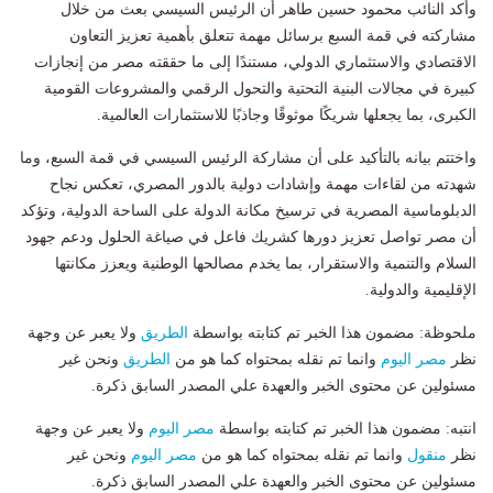
وأكد النائب محمود حسين طاهر أن الرئيس السيسي بعث من خلال
مشاركته في قمة السبع برسائل مهمة تتعلق بأهمية تعزيز التعاون
الاقتصادي والاستثماري الدولي، مستندًا إلى ما حققته مصر من إنجازات
كبيرة في مجالات البنية التحتية والتحول الرقمي والمشروعات القومية
الكبرى، بما يجعلها شريكًا موثوقًا وجاذبًا للاستثمارات العالمية.
واختتم بيانه بالتأكيد على أن مشاركة الرئيس السيسي في قمة السبع، وما
شهدته من لقاءات مهمة وإشادات دولية بالدور المصري، تعكس نجاح
الدبلوماسية المصرية في ترسيخ مكانة الدولة على الساحة الدولية، وتؤكد
أن مصر تواصل تعزيز دورها كشريك فاعل في صياغة الحلول ودعم جهود
السلام والتنمية والاستقرار، بما يخدم مصالحها الوطنية ويعزز مكانتها
الإقليمية والدولية.
ملحوظة: مضمون هذا الخبر تم كتابته بواسطة
الطريق
ولا يعبر عن وجهة
نظر
مصر اليوم
وانما تم نقله بمحتواه كما هو من
الطريق
ونحن غير
مسئولين عن محتوى الخبر والعهدة علي المصدر السابق ذكرة.
انتبه: مضمون هذا الخبر تم كتابته بواسطة
مصر اليوم
ولا يعبر عن وجهة
نظر
منقول
وانما تم نقله بمحتواه كما هو من
مصر اليوم
ونحن غير
مسئولين عن محتوى الخبر والعهدة علي المصدر السابق ذكرة.