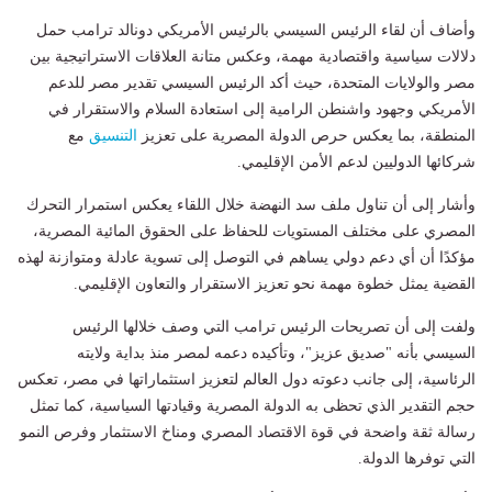
وأضاف أن لقاء الرئيس السيسي بالرئيس الأمريكي دونالد ترامب حمل
دلالات سياسية واقتصادية مهمة، وعكس متانة العلاقات الاستراتيجية بين
مصر والولايات المتحدة، حيث أكد الرئيس السيسي تقدير مصر للدعم
الأمريكي وجهود واشنطن الرامية إلى استعادة السلام والاستقرار في
المنطقة، بما يعكس حرص الدولة المصرية على تعزيز
التنسيق
مع
شركائها الدوليين لدعم الأمن الإقليمي.
وأشار إلى أن تناول ملف سد النهضة خلال اللقاء يعكس استمرار التحرك
المصري على مختلف المستويات للحفاظ على الحقوق المائية المصرية،
مؤكدًا أن أي دعم دولي يساهم في التوصل إلى تسوية عادلة ومتوازنة لهذه
القضية يمثل خطوة مهمة نحو تعزيز الاستقرار والتعاون الإقليمي.
ولفت إلى أن تصريحات الرئيس ترامب التي وصف خلالها الرئيس
السيسي بأنه "صديق عزيز"، وتأكيده دعمه لمصر منذ بداية ولايته
الرئاسية، إلى جانب دعوته دول العالم لتعزيز استثماراتها في مصر، تعكس
حجم التقدير الذي تحظى به الدولة المصرية وقيادتها السياسية، كما تمثل
رسالة ثقة واضحة في قوة الاقتصاد المصري ومناخ الاستثمار وفرص النمو
التي توفرها الدولة.