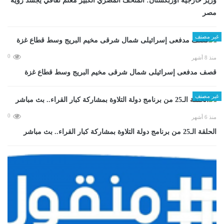
وزير خارجية أوزبكستان: المتحف المصري الكبير معلم ثقافي يجسد رؤية
مصر
غير مصنف
0
منذ 8 أشهر
قصف مدفعى إسرائيلى شمال شرقى مخيم البريج وسط قطاع غزة
غير مصنف
0
منذ 6 أشهر
الحلقة الـ25 من برنامج دولة التلاوة بمشاركة كبار القراء.. بث مباشر