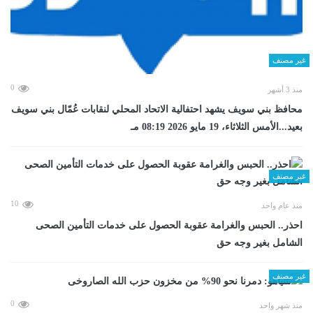
غير مصنف
0
منذ 3 أشهر
محافظ بني سويف يشهد احتفالية الاتحاد المحلي لنقابات عُمّال بني سويف
بعيد...الأمس الثلاثاء، 19 مايو 2026 08:19 مـ
غير مصنف
10
منذ عام واحد
احذر.. الحبس والغرامة عقوبة الحصول على خدمات التأمين الصحى
الشامل بغير وجه حق
غير مصنف
0
منذ شهر واحد