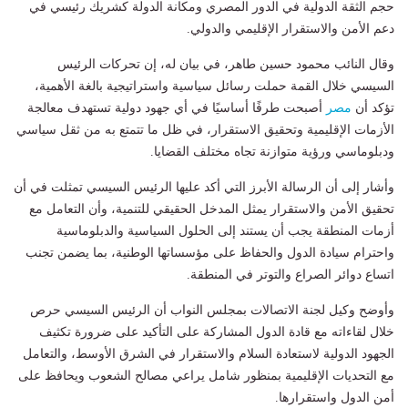
حجم الثقة الدولية في الدور المصري ومكانة الدولة كشريك رئيسي في
دعم الأمن والاستقرار الإقليمي والدولي.
وقال النائب محمود حسين طاهر، في بيان له، إن تحركات الرئيس
السيسي خلال القمة حملت رسائل سياسية واستراتيجية بالغة الأهمية،
تؤكد أن
مصر
أصبحت طرفًا أساسيًا في أي جهود دولية تستهدف معالجة
الأزمات الإقليمية وتحقيق الاستقرار، في ظل ما تتمتع به من ثقل سياسي
ودبلوماسي ورؤية متوازنة تجاه مختلف القضايا.
وأشار إلى أن الرسالة الأبرز التي أكد عليها الرئيس السيسي تمثلت في أن
تحقيق الأمن والاستقرار يمثل المدخل الحقيقي للتنمية، وأن التعامل مع
أزمات المنطقة يجب أن يستند إلى الحلول السياسية والدبلوماسية
واحترام سيادة الدول والحفاظ على مؤسساتها الوطنية، بما يضمن تجنب
اتساع دوائر الصراع والتوتر في المنطقة.
وأوضح وكيل لجنة الاتصالات بمجلس النواب أن الرئيس السيسي حرص
خلال لقاءاته مع قادة الدول المشاركة على التأكيد على ضرورة تكثيف
الجهود الدولية لاستعادة السلام والاستقرار في الشرق الأوسط، والتعامل
مع التحديات الإقليمية بمنظور شامل يراعي مصالح الشعوب ويحافظ على
أمن الدول واستقرارها.