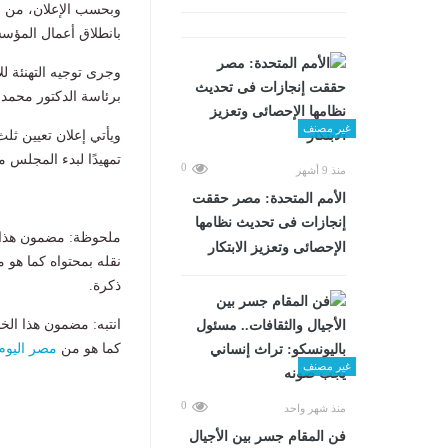
وبحسب الإعلان، من ال
بانطلاق أعمال المؤسس
وجرى توجيه التهنئة للأ
برئاسة الدكتور محمد 
غير مصنف
ويأتي إعلان تعيين ث
تمهيدًا لبدء المجلس م
0
منذ 9 أشهر
الأمم المتحدة: مصر حققت
إنجازات فى تحديث نظامها
ملحوظة: مضمون هذا ا
الإحصائى وتعزيز الابتكار
نقله بمحتواه كما هو 
ذكرة.
انتبه: مضمون هذا الخ
كما هو من
مصر اليوم
غير مصنف
0
منذ شهر واحد
فن المقام جسر بين الأجيال