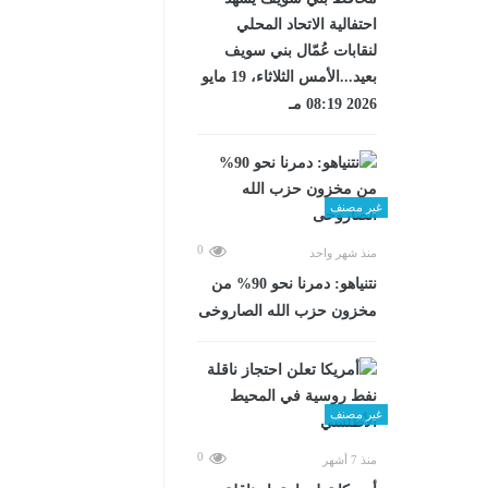
احتفالية الاتحاد المحلي
لنقابات عُمّال بني سويف
بعيد...الأمس الثلاثاء، 19 مايو
2026 08:19 مـ
غير مصنف
0
منذ شهر واحد
نتنياهو: دمرنا نحو 90% من
مخزون حزب الله الصاروخى
غير مصنف
0
منذ 7 أشهر