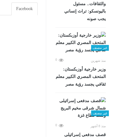
والثقافات.. مسئول
Facebook
باليونسكو: تراث إنساني
يجب صونه
غير مصنف
0
منذ شهرين
وزير خارجية أوزبكستان:
المتحف المصري الكبير معلم
ثقافي يجسد رؤية مصر
غير مصنف
0
منذ 8 أشهر
قصف مدفعى إسرائيلى