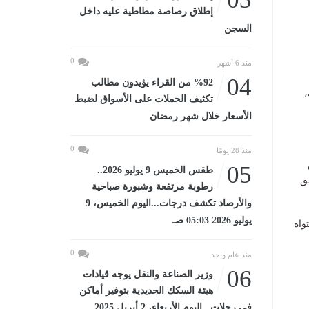
إطلاق رصاصة مطاطية عليه داخل
السجن
0
منذ 6 أشهر
04
%92 من القراء يؤيدون مطالب
،
تكثيف الحملات على الأسواق لضبط
الأسعار خلال شهر رمضان
0
منذ 28 يومًا
05
طقس الخميس 9 يوليو 2026..
ق
رطوبة مرتفعة وشبورة صباحية
والأرصاد تكشف درجات...اليوم الخميس، 9
يوليو 2026 05:03 صـ
واه
0
منذ عام واحد
06
وزير الصناعة والنقل يوجه قيادات
هيئة السكك الحديدية بتوفير أماكن
في رحلات...اليوم الأربعاء، 2 أبريل 2025