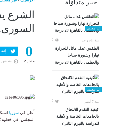
الارشيف
/
غير مصنف
أخبار متداوَلة
الشرع ي
السورى..
غير مصنف
0
منذ عام واحد
0
الطقس غدا.. مائل للحرارة
إنشر ف
نهارا وشبورة صباحا
مشاركة
منذ شهر 
والعظمى بالقاهرة 28 درجة
غير مصنف
0
منذ 7 أشهر
كيفية التقدم للالتحاق
أُعلن في
سوريا
استكم
بالجامعات الخاصة والأهلية
المجلس، في خطوة تُعد
للدراسة بالتيرم الثانى؟