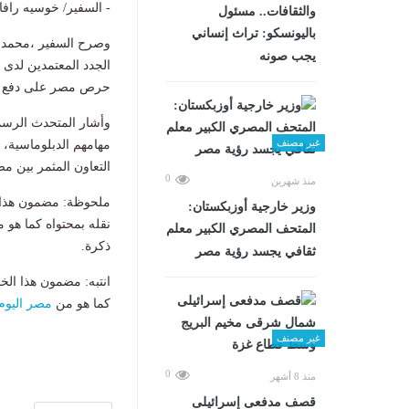
- السفير/ خوسيه رافائ
والثقافات.. مسئول
باليونسكو: تراث إنساني
وصرح السفير ،محمد ا
يجب صونه
الجدد المعتمدين لدى ج
حرص مصر على دفع وتط
وأشار المتحدث الرسمي
غير مصنف
مهامهم الدبلوماسية، م
التعاون المثمر بين م
0
منذ شهرين
ملحوظة: مضمون هذا ا
وزير خارجية أوزبكستان:
نقله بمحتواه كما هو 
المتحف المصري الكبير معلم
ذكرة.
ثقافي يجسد رؤية مصر
انتبه: مضمون هذا الخ
كما هو من
مصر اليوم
غير مصنف
0
منذ 8 أشهر
قصف مدفعى إسرائيلى