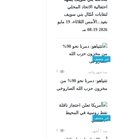
احتفالية الاتحاد المحلي
لنقابات عُمّال بني سويف
بعيد...الأمس الثلاثاء، 19 مايو
2026 08:19 مـ
غير مصنف
0
منذ شهر واحد
نتنياهو: دمرنا نحو 90% من
مخزون حزب الله الصاروخى
غير مصنف
0
منذ 7 أشهر