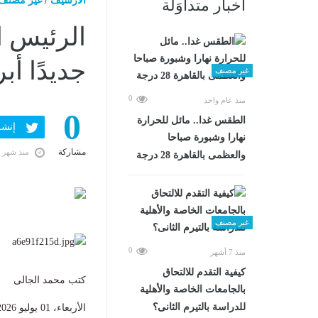
الارشيف
/
غير مصنف
أخبار متداوَلة
جديدًا أب
غير مصنف
0
منذ عام واحد
0
الطقس غدا.. مائل للحرارة
إنشر ف
نهارا وشبورة صباحا
مشاركة
منذ شهر 
والعظمى بالقاهرة 28 درجة
غير مصنف
0
منذ 7 أشهر
كيفية التقدم للالتحاق
كتب محمد الجالى
بالجامعات الخاصة والأهلية
للدراسة بالتيرم الثانى؟
الأربعاء، 01 يوليو 2026 01:20 م