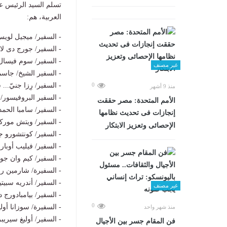
تسلم السيد الرئيس عب
العربية، هم:
- السفير/ ميجيل لويس 
- السفير/ جورج دى لا
- السفير/ سوم فيسال.
غير مصنف
- السفير الشيخ/ جاسم
- السفير/ رِزا جنيّ.
0
منذ 9 أشهر
- السفير البروفيسور/
الأمم المتحدة: مصر حققت
- السفير/ سامبا الحمد
إنجازات فى تحديث نظامها
- السفير/ ويتش موركل 
الإحصائى وتعزيز الابتكار
- السفير/ كونتشورو ج
- السفير/ فيليب أوبار
- السفير/ كيم وان جون
- السفيرة/ شارمين روي
- السفير/ أندريه سبيت
غير مصنف
- السفير/ بيامبادورج د
0
- السفيرة/ سوزانا أول
منذ شهر واحد
- السفير/ أوليغ سيريب
فن المقام جسر بين الأجيال