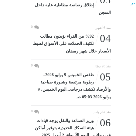
ر
إطلاق رصاصة مطاطية عليه داخل
السجن
0
منذ 6 أشهر
04
%92 من القراء يؤيدون مطالب
تكثيف الحملات على الأسواق لضبط
الأسعار خلال شهر رمضان
0
منذ 28 يومًا
05
طقس الخميس 9 يوليو 2026..
رطوبة مرتفعة وشبورة صباحية
والأرصاد تكشف درجات...اليوم الخميس، 9
يوليو 2026 05:03 صـ
0
منذ عام واحد
06
وزير الصناعة والنقل يوجه قيادات
هيئة السكك الحديدية بتوفير أماكن
في رحلات...اليوم الأربعاء، 2 أبريل 2025