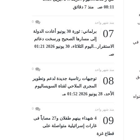
08:11 صـ منذ 7 دقائق
0
ى
منذ شهر واحد
07
برلماني: ثورة 30 يونيو أعادت الدولة
إلى مسارها الصحيح ورسخت دعائم
 في
الاستقرار...اليوم الثلاثاء، 30 يونيو 2026 01:21
صـ
0
منذ شهر واحد
ق
08
توجيهات رئاسية جديدة لدعم وتطوير
المجرى الملاحي لقناة السويساليوم
الأحد، 28 يونيو 2026 01:52 مـ
واه
0
منذ شهر واحد
09
4 شهداء بينهم طفلان و27 مصاباً فى
غارات إسرائيلية متواصلة على
قطاع غزة