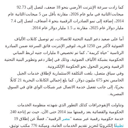
كما زادت سرعة الإنترنت الأرضي بنحو 18 ضعف، لتصل إلى 92.73
ميجابت/الثانية في مايو عام 2026، مقارنة بأقل من 5 ميجابت/الثانية عام
2014، إضافة إلى نمو الصادرات الرقمية بنحو 4 أضعاف، لتصل إلى 7.4
مليار دولار عام 2025، مقارنة بـ 1.5 مليار دولار عام 2014.
أما على صعيد دعم البنية التحتية للاتصالات، تم توصيل كابلات الألياف
الضوئية لأكثر من 1250 قرية، لتوفير الإنترنت فائق السرعة ضمن المبادرة
الرئاسية "حياة كريمة"، كما تم تخصيص 8 مليارات جنيه لربط المباني
الحكومية بشبكة الألياف الضوئية، وذلك في إطار دعم وتطوير البنية التحتية
الرقمية وتعزيز التحول نحو الحكومة الإلكترونية.
وفي سياق متصل، بلغت التكلفة الاستثمارية لإطلاق خدمات الجيل
الخامس نحو 675 مليون دولار، كما بلغ إجمالي الكابلات البحرية 21 كابلًا
بحريًا، إلى جانب تفعيل خدمة الاتصال عبر شبكات الواي فاي في السوق
المصرية.
وتناولت الإنفوجرافات كذلك التطور الذي شهدته منظومة الخدمات
الحكومية والقضائية بعد رقمنتها منذ 2014 حتى الآن، حيث تم إتاحة 240
خدمة حكومية رقمية عبر منصة "
مصر
الرقمية"، فضلًا عن إطلاق 19
تطبيق
ًا إلكترونيًا لتعزيز تقديم الخدمات العامة، وميكنة 776 مكتب توثيق،