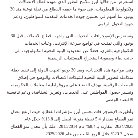
استعرض من خلالها أبرز ملامح التطور الذي شهده قطاع الاتصالات
وتكنولوجيا المعلومات، في ضوء ما حققه القطاع من نقلة نوعية منذ 30
يونيو، بما أسهم في تحسين جودة الخدمات المقدمة للمواطنين، ودعم
جهود التحول الرقمي.
وتستعرض الإنفوجرافات التحديات التي واجهت قطاع الاتصالات قبل 30
يونيو، والتي تمثلت في تواضع سرعة الإنترنت، وغياب الخدمات
التكنولوجية بالقرى، فضلًا عن محدودية البنية التحتية التكنولوجية، إلى
جانب بطء وصعوبة استخراج المستندات الرسمية.
وفي مواجهة هذه التحديات، وبعد 30 يونيو اتجهت الدولة إلى تنفيذ خطة
متكاملة لتطوير البنية التحتية لشبكات الاتصالات والتوسع في إطلاق
المنصات الرقمية، بهدف القضاء على بيروقراطية المعاملات الحكومية،
وتيسير حصول المواطنين على الخدمات، وتعزيز الشفافية، ودعم تنافسية
الاقتصاد الوطني.
وأظهرت الإنفوجرافات تحسن أبرز مؤشرات القطاع، حيث ارتفع معدل
نمو القطاع بمقدار 5.4 نقطة مئوية، ليصل إلى 13.8% خلال عام
2024/2025، مقارنة بـ 8.4% عام 2013/2014، علمًا بأن معدل نمو القطاع
سجل 20.3% خلال الربع الثالث من عام 2025/2026.