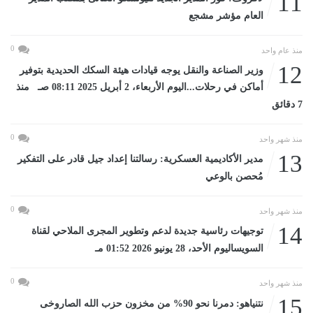
11
العام مؤشر مشجع
0
منذ عام واحد
12
وزير الصناعة والنقل يوجه قيادات هيئة السكك الحديدية بتوفير
أماكن في رحلات...اليوم الأربعاء، 2 أبريل 2025 08:11 صـ منذ
7 دقائق
0
منذ شهر واحد
13
مدير الأكاديمية العسكرية: رسالتنا إعداد جيل قادر على التفكير
مُحصن بالوعي
0
منذ شهر واحد
14
توجيهات رئاسية جديدة لدعم وتطوير المجرى الملاحي لقناة
السويساليوم الأحد، 28 يونيو 2026 01:52 مـ
0
منذ شهر واحد
15
نتنياهو: دمرنا نحو 90% من مخزون حزب الله الصاروخى