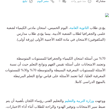
مشاركة
منذ شهر واحد
0
مصر اليوم
تبليغ
يؤدى طلاب
الثانوية العامة
، اليوم الخميس، امتحان مادتى الكيمياء لشعبة
علمى والجغرافيا لطلاب الشعبة الأدبية، بينما يؤدى طلاب مدارس
(المكفوفين) الامتحان في مادة اللغة الأجنبية الأولى (ورقة أولى).
%70 من أسئلة امتحان الكيمياء والجغرافيا للمستويات المتوسطة
وتعتمد الامتحانات على أسئلة تقيس الفهم ونوانح التعلم حيث أن نسبة
الأسئلة للمستويات المعرفية البسيطة والمتوسطة 70% و30% للمستويات
المعرفية العليا، كما تعتمد الأسئلة على قياس نواتج التعلم المرتبطة
بالمنهج الدراسى كاملا.
ووجهت
وزارة التربية والتعليم
والتعليم الفنى رؤساء اللجان بأهمية أن يتم
ضبط سير الامتحانات وتوفير الهدوء والراحة للطلاب أثناء أداء الاختبارات،