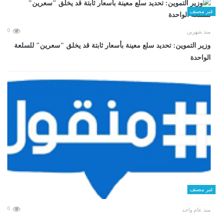
غير مصنف
0
منذ شهرين
وزير التموين: تحديد سلع معينة بأسعار ثابتة قد يخلق "سعرين" للسلعة
الواحدة
غير مصنف
0
منذ عام واحد