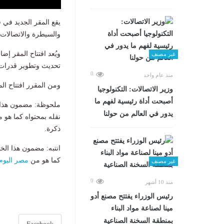
والسيطرة والاتصالات ا
ويُعد افتتاح المقر إض
غير مصنف
تحديث وتطوير قدرات 
0
منذ عام واحد
ومن المقرر افتتاح المقر رسميًا السبت 4 يولي
وزير الاتصالات: التكنولوجيا
أصبحت أداة رئيسية لفهم ما
ملحوظة: مضمون هذا ا
يدور في العالم من حولنا
نقله بمحتواه كما هو 
ذكرة.
انتبه: مضمون هذا الخ
كما هو من
مصر اليوم
غير مصنف
0
منذ 10 أشهر
رئيس الوزراء يفتتح مصنع أدو
مينا لصناعة مواد البناء
بمنطقة السخنة الصناعية