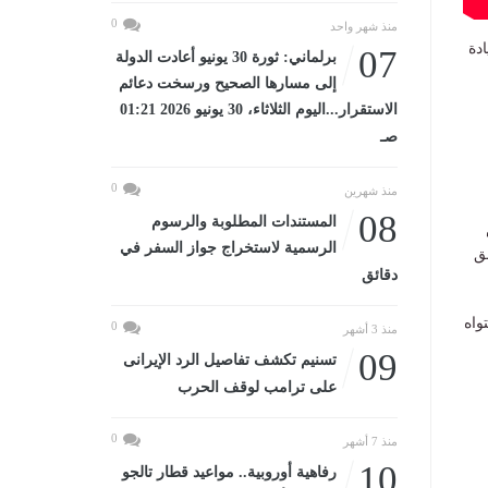
0
منذ شهر واحد
قيادة
07
برلماني: ثورة 30 يونيو أعادت الدولة
إلى مسارها الصحيح ورسخت دعائم
الاستقرار...اليوم الثلاثاء، 30 يونيو 2026 01:21
صـ
0
منذ شهرين
08
المستندات المطلوبة والرسوم
الرسمية لاستخراج جواز السفر في
ق
دقائق
واه
0
منذ 3 أشهر
09
تسنيم تكشف تفاصيل الرد الإيرانى
على ترامب لوقف الحرب
0
منذ 7 أشهر
10
رفاهية أوروبية.. مواعيد قطار تالجو