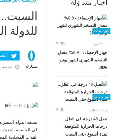
الارشيف
/
غير مصنف
أخبار متداوَلة
السبت.. ا
للدولة ال
غير مصنف
0
منذ 29 يومًا
0
جهاز الإحصاء: - 0.9% معدل
إنشر ف
التضخم الشهرى لشهر يونيو
مشاركة
منذ شهر 
2026
غير مصنف
0
منذ عام واحد
تصل 40 درجة فى الظل..
درجات الحرارة المتوقعة
في العاصمة الجديدة،
لمدة أسبوع حتى السبت
القوات المسلحة المص