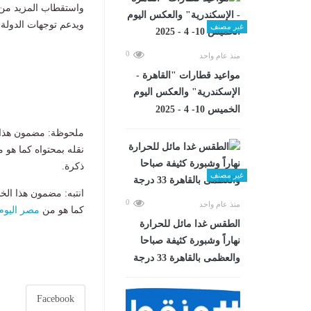
واستقطاب المزيد من 
ويدعم توجهات الدولة
غير مصنف
0
منذ عام واحد
مواعيد قطارات "القاهرة -
الإسكندرية" والعكس اليوم
الخميس 10- 4 - 2025
ملحوظة: مضمون هذا ا
نقله بمحتواه كما هو 
ذكرة.
غير مصنف
انتبه: مضمون هذا الخ
0
منذ عام واحد
كما هو من
مصر اليوم
الطقس غدا مائل للحرارة
نهاراً وشبورة كثيفة صباحا
والعظمى بالقاهرة 33 درجة
Facebook