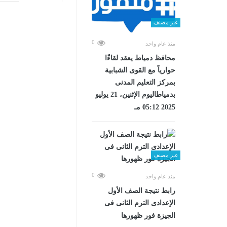
غير مصنف
0
منذ عام واحد
محافظ دمياط يعقد لقاءًا
حوارياً مع القوى الشبابية
بمركز التعليم المدنى
بدمياطاليوم الإثنين، 21 يوليو
2025 05:12 مـ
غير مصنف
0
منذ عام واحد
رابط نتيجة الصف الأول
الإعدادى الترم الثانى فى
الجيزة فور ظهورها