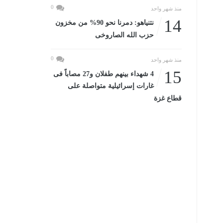
0
منذ شهر واحد
14
نتنياهو: دمرنا نحو 90% من مخزون
حزب الله الصاروخى
0
منذ شهر واحد
15
4 شهداء بينهم طفلان و27 مصاباً فى
غارات إسرائيلية متواصلة على
قطاع غزة