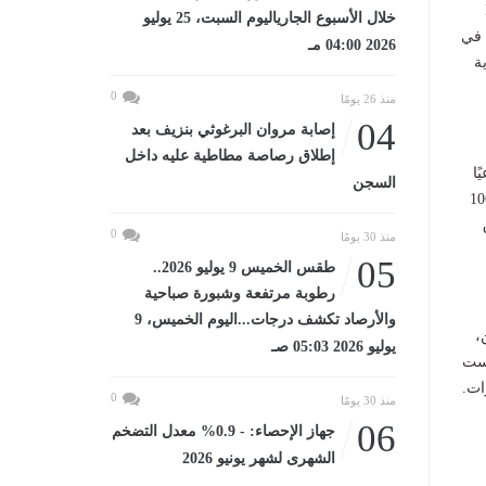
F
خلال الأسبوع الجارياليوم السبت، 25 يوليو
 في
2026 04:00 مـ
ة
0
منذ 26 يومًا
04
إصابة مروان البرغوثي بنزيف بعد
إطلاق رصاصة مطاطية عليه داخل
عيًا
السجن
لي، كما استقبل أولى رحلات Flynas القادمة من القصيم وعلى متنها 106
0
منذ 30 يومًا
05
طقس الخميس 9 يوليو 2026..
رطوبة مرتفعة وشبورة صباحية
والأرصاد تكشف درجات...اليوم الخميس، 9
،
يوليو 2026 05:03 صـ
كست
ات.
0
منذ 30 يومًا
06
جهاز الإحصاء: - 0.9% معدل التضخم
الشهرى لشهر يونيو 2026