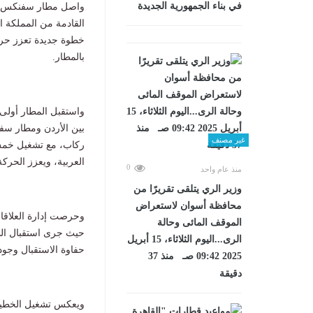
في بناء الجمهورية الجديدة
القادمة من المملكة الأردنية الهاشمية، وFlynas 
خطوة جديدة تعزز حر
بالمطار.
غير مصنف
ركاب، مع تشغيل خمس ر
العربية، ويعزز الحركة
0
منذ عام واحد
وزير الري يتلقى تقريرًا من
محافظة أسوان لاستعراض
وحرصت إدارة العلاقات
الموقف المائى وحالة
حيث جرى استقبال الطا
الرى...اليوم الثلاثاء، 15 أبريل
حفاوة الاستقبال وجود
2025 09:42 صـ منذ 37
دقيقة
ويعكس تشغيل الخطين