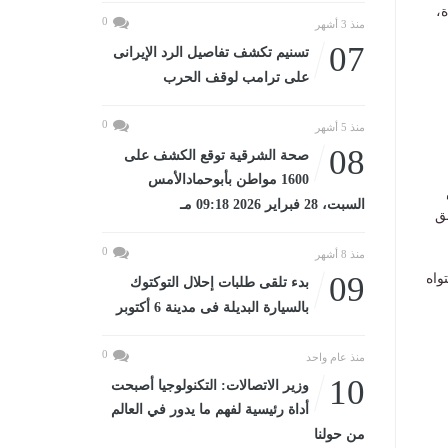
،
0
منذ 3 أشهر
07
تسنيم تكشف تفاصيل الرد الإيرانى
على ترامب لوقف الحرب
0
منذ 5 أشهر
08
صحة الشرقية توقع الكشف على
1600 مواطن بأبوحمادالأمس
السبت، 28 فبراير 2026 09:18 مـ
ق
0
منذ 8 أشهر
09
واه
بدء تلقى طلبات إحلال التوكتوك
بالسيارة البديلة فى مدينة 6 أكتوبر
0
منذ عام واحد
10
وزير الاتصالات: التكنولوجيا أصبحت
أداة رئيسية لفهم ما يدور في العالم
من حولنا