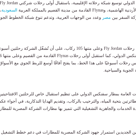
واصل مطار سفنكس الدولي توسيع شبكة رحلاته الإقليمية، باستقبال أولى رحلات شركتي ly Jordan
القادمة من مدينة القصيم بالمملكة العربية
السعودية
،
كة السفر بين
مصر
وعدد من الوجهات العربية، وتدعم تنوع شبكة الخطوط الجوي
واستقبل المطار أولى رحلات Fly Jordan وعلى متنها 105 ركاب، على أن تُشغّل الشركة رحلتين أسبو
بين الأردن ومطار سفنكس الدو
حلات أسبوعيًا على هذا الخط، بما يفتح آفاقًا أوسع للربط الجوي مع الأسواق
 الجوية والسياحية.
 العامة بمطار سفنكس الدولي على تنظيم استقبال خاص للرحلتين الافتتاحيتين
ئرتين بتحية المياه، والترحيب بالركاب، وتقديم الهدايا التذكارية، في أجواء ع
ة الخدمات والجاهزية التشغيلية التي تتميز بها مطارات الشركة المصرية للمطار
 الجديدين استمرار جهود الشركة المصرية للمطارات في دعم خطط التشغيل