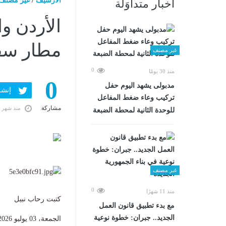
الارشيف
/
غير مصنف
أخبار متداوَلة
الأردن و
مطار سف
غير مصنف
0
منذ 30 يومًا
0
مدبولى يشهد اليوم حفل
إنشر ف
تركيب وعاء ضغط المفاعل
مشاركة
منذ شهر 
للوحدة الثانية لمحطة الضبعة
غير مصنف
0
منذ 11 شهرًا
كتبت رحاب نبيل
مع بدء تطبيق قانون العمل
الجديد.. جبران: خطوة نوعية
الجمعة، 03 يوليو 2026 02:12 م