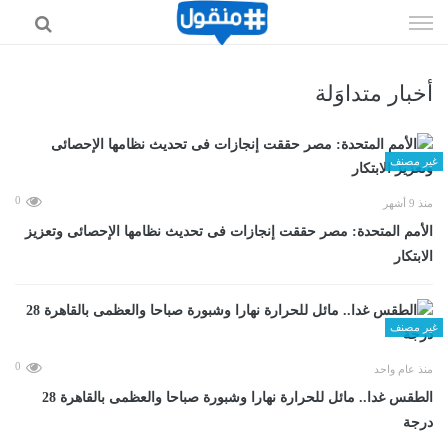
إذهب
الى
المحتوى
أخبار متداوَلة
غير مصنف
0
منذ 9 أشهر
الأمم المتحدة: مصر حققت إنجازات فى تحديث نظامها الإحصائى وتعزيز
الابتكار
غير مصنف
0
منذ عام واحد
الطقس غدا.. مائل للحرارة نهارا وشبورة صباحا والعظمى بالقاهرة 28
درجة