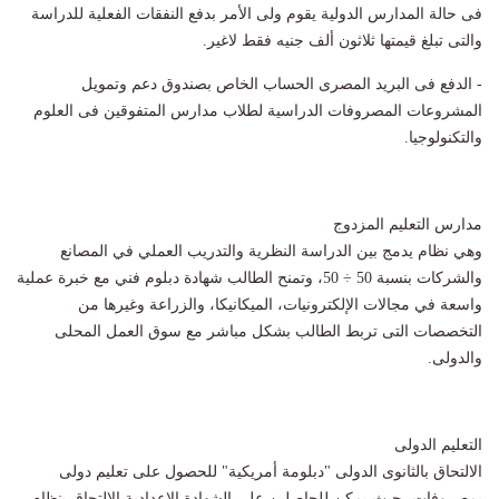
فى حالة المدارس الدولية يقوم ولى الأمر بدفع النفقات الفعلية للدراسة
والتى تبلغ قيمتها ثلاثون ألف جنيه فقط لاغير.
- الدفع فى البريد المصرى الحساب الخاص بصندوق دعم وتمويل
المشروعات المصروفات الدراسية لطلاب مدارس المتفوقين فى العلوم
والتكنولوجيا.
مدارس التعليم المزدوج
وهي نظام يدمج بين الدراسة النظرية والتدريب العملي في المصانع
والشركات بنسبة 50 ÷ 50، وتمنح الطالب شهادة دبلوم فني مع خبرة عملية
واسعة في مجالات الإلكترونيات، الميكانيكا، والزراعة وغيرها من
التخصصات التى تربط الطالب بشكل مباشر مع سوق العمل المحلى
والدولى.
التعليم الدولى
الالتحاق بالثانوى الدولى "دبلومة أمريكية" للحصول على تعليم دولى
بمصروفات، حيث يمكن للحاصلين على الشهادة الإعدادية الالتحاق بنظام