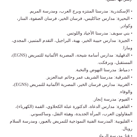
• الإسكندرية: مدرستا المنتزه وبرج العرب، ومدرسة المريم.
• البحيرة: مدارس جناكليس، فرسان الخير، فرسان الصفوة، المنار،
وكوادر.
• بني سويف: مدرستا الأجياد واللوتس.
• الجيزة: مدارس حبيبة الخير، بهية، البراجيل، التقدم المتميز، المجدي،
ومازا.
• الدقهلية: مدارس أسامة شيحة، المصرية الألمانية للتمريض (EGNS)،
المستقبل، وبرفكت.
• دمياط: مدرستا النهوض والنخبة.
• الشرقية: مدرستا الشريف عمر وحاتم عبدالعزيز.
• الغربية: مدارس فرسان الخير، المصرية الألمانية للتمريض (EGNS)،
والوفاء.
• الفيوم: مدرسة إنجاز.
• القاهرة: مدارس الدعاة، الدكتورة عبلة الكحلاوي، القمة (الكهرباء)،
المقاولون العرب، المرأة الجديدة، وهيئة النقل، وساكسوني.
• القليوبية: المدرسة الفنية النموذجية للتمريض بالعبور، ومدرسة السلام
رويال.
• قنا: مدرسة الرواد.