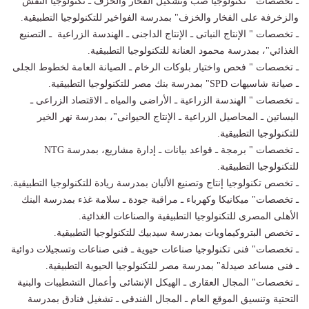
ـ تخصصات " تكنولوجيا صب وتشكيل الفخار والخزف ـ تكنولوجيا النقش
والزخرفة على الفخار والخزف" بمدرسة الفواخير للتكنولوجيا التطبيقية.
ـ تخصصات " الإنتاج النباتى ـ الإنتاج الداجنى ـ الهندسة الزراعية ـ التصنيع
الغذائي"، بمدرسة محمود العنانة للتكنولوجيا التطبيقية.
ـ تخصصات " فحص واختيار بلوكات الرخام ـ الصيانة العامة لخطوط الجلى
ـ صيانة شاسيهات SPD" بمدرسة بنك مصر للتكنولوجيا التطبيقية.
ـ تخصصات " الهندسة الزراعية ـ الأراضى والمياه ـ الاقتصاد الزراعى ـ
البساتين ـ المحاصيل الزراعية ـ الإنتاج الحيوانى"، بمدرسة نهر الخير
للتكنولوجيا التطبيقية.
ـ تخصصات " برمجة ـ قواعد بيانات ـ إدارة مشاريع، بمدرسة NTG
للتكنولوجيا التطبيقية.
ـ تخصص تكنولوجيا إنتاج وتصنيع الألبان بمدرسة ريادة للتكنولوجيا التطبيقية.
ـ تخصصات" ميكانيكا وكهرباء ـ مراقبة جودة ـ سلامة غذء بمدرسة البنك
الأهلى المصرى للتكنولوجيا التطبيقية والصناعات الغذائية.
ـ تخصص البتروكيماويات بمدرسة سيدبيك للتكنولوجيا التطبيقية.
ـ تخصصات" فنى تكنولوجيا صناعات حيوية ـ فنى صناعات وتسجيلات دوائية
ـ فنى مساعد صيدلة" بمدرسة مصر للتكنولوجيا الحيوية التطبيقية.
ـ تخصصات" المجال العقارى ـ الهيكل الإنشائى وأعمال التشطيبات والبنية
التحتية وتنسيق الموقع العام ـ المجال الفندقى ـ تشغيل فنادق بمدرسة