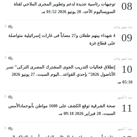
08
توجيهات رئاسية جديدة لدعم وتطوير المجرى الملاحي لقناة
السويساليوم الأحد، 28 يونيو 2026 01:52 مـ
0
منذ شهر واحد
09
4 شهداء بينهم طفلان و27 مصاباً فى غارات إسرائيلية متواصلة
على قطاع غزة
0
منذ شهر واحد
10
إنطلاق فعاليات التدريب الجوى المشترك المصرى التركى” نسر
الأناضول 2026” بإحدي القواعد...اليوم السبت، 27 يونيو 2026
05:10 مـ
0
منذ 5 أشهر
11
صحة الشرقية توقع الكشف على 1600 مواطن بأبوحمادالأمس
السبت، 28 فبراير 2026 09:18 مـ
0
منذ 7 أشهر