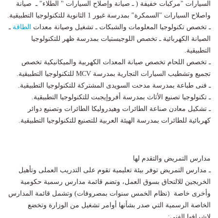
السيارات "مركبات خفيفة ( ـ صيانة وإصلاح السيارات " الطلاء" ـ صيانة
واصلاح السيارات "السمكرة" بمدرسة غبور 1 الثانوية للتكنولوجيا التطبيقية.
ـ تخصص تكنولوجيا المعلومات والشبكات ـ تشغيل وصيانة معدات
الطاقة
ـ
الصيانة الكهربائية ـ تخصص اللوجيستيات بمدرسة ظهر للتكنولوجيا
التطبيقية.
ـ تخصص اللحام تخصص صيانة المعدات الكهربية والميكانيكية تخصص
تجميع وتشطيب السيارات التجارية بمدرسة MCV للتكنولوجيا التطبيقية.
ـ فنى طباعة بمدرسة مدحت السويدى المشتركة للتكنولوجيا التطبيقية.
ـ تكنولوجيا تصنيع الأثاث بمدرسة أفروإيجبت للتكنولوجيا التطبيقية.
ـ تشكيل معادن صناعة الطائرات وهيدروليكا الطائرات وتصنيع دوائر
كهربائية للطائرات بمدرسة الهيئة العربية للتصنيع للتكنولوجيا التطبيقية.
مدارس التمريض والتقدم لها
ـ مدارس التمريض توفر بيئة تعليمية تقوم على التدريب العملى وتأهيل
الخريجين للالتحاق بسوق العمل، وتضم قائمة مدارس رسمية حكومية
وأخرى خاصة (نظام الخمس سنوات بمصروفات) وتشمل قائمة المدارس
الخاصة الرسمية التي صدر بشأنها أوامر تشغيل من الوزارة وتخضع
لإشرافها الفني: