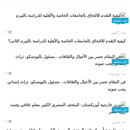
غير مصنف
0
منذ 7 أشهر
كيفية التقدم للالتحاق بالجامعات الخاصة والأهلية للدراسة بالتيرم الثانى؟
غير مصنف
0
منذ شهر واحد
فن المقام جسر بين الأجيال والثقافات.. مسئول باليونسكو: تراث إنساني
يجب صونه
غير مصنف
0
منذ شهرين