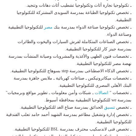
ـ تكنولوجيا نجارة أثاث وتكنولوجيا تشطيب أثاث دهانات وتنجيد.
ـ تخصص تكنولوجيا الطباعة بمدرسة السويدى المشتركة للتكنولوجيا
التطبيقية.
ـ تخصص تكنولوجيا صناعة الدواء بمدرسة بنك
مصر
للتكنولوجيا التطبيقية
وصناعة الدواء.
ـ تخصص الصناعات المتكاملة لفرش السيارات واليخوت والطائرات
بمدرسة جينز كار للتكنولوجيا التطبيقية.
ـ تخصصات فنون الطهى والأغذية والمشروبات وصيانة المنشآت بمدرسة
نهضة مصر للتكنولوجيا التطبيقية.
ـ تخصص الذكاء الاصطناعى بمدرسة step بسوهاج للتكنولوجيا التطبيقية.
ـ تخصصات ميكاترونيكس ـ صناعات كهربائية ـ ملابس جاهزة بمدرسة
البنك الأهلى المصرى للتكنولوجيا التطبيقية.
ـ تخصصات "
اتصالات
ـ شبكات وأمن معلومات ـ تطوير مواقع وبرمجيات"
بمدرسة we للتكنولوجيا التطبيقية بمحافظة أسيوط.
ـ تخصص
تنسيق
الحدائق بمدرسة صناع الغد للتكنولوجيا التطبيقية.
ـ تخصص إدارة وتشغيل مطاعم بمدرسة الشهيد أحمد حامد تعلب الفندقية
للتكنولوجيا التطبيقية.
ـ تخصص فنى لاندسكيب محترف بمدرسة BSL للتكنولوجيا التطبيقية.