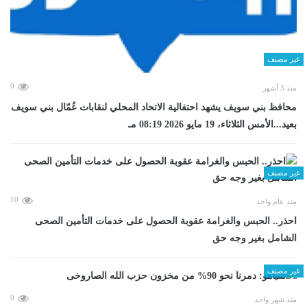
غير مصنف
0
منذ 3 أشهر
محافظ بني سويف يشهد احتفالية الاتحاد المحلي لنقابات عُمّال بني سويف
بعيد...الأمس الثلاثاء، 19 مايو 2026 08:19 مـ
غير مصنف
10
منذ عام واحد
احذر.. الحبس والغرامة عقوبة الحصول على خدمات التأمين الصحى
الشامل بغير وجه حق
غير مصنف
0
منذ شهر واحد