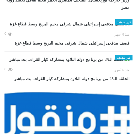
وزير خارجية أوزبكستان: المتحف المصري الكبير معلم ثقافي يجسد رؤية
مصر
غير مصنف
0
منذ 8 أشهر
قصف مدفعى إسرائيلى شمال شرقى مخيم البريج وسط قطاع غزة
غير مصنف
0
منذ 6 أشهر
الحلقة الـ25 من برنامج دولة التلاوة بمشاركة كبار القراء.. بث مباشر