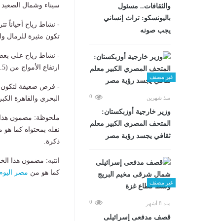
سيناء وشمال الصعيد ق
والثقافات.. مسئول
باليونسكو: تراث إنساني
يجب صونه
تكون مثيرة للرمال وا
- نشاط رياح ​على بعض
ارتفاع الأمواج من (1.5 - 2) متر.
غير مصنف
- ​فرص ضعيفة لتكون
0
منذ شهرين
البحري والقاهرة الكب
وزير خارجية أوزبكستان:
ملحوظة: مضمون هذا ا
المتحف المصري الكبير معلم
نقله بمحتواه كما هو 
ثقافي يجسد رؤية مصر
ذكرة.
انتبه: مضمون هذا الخ
كما هو من
مصر اليوم
غير مصنف
0
منذ 8 أشهر
قصف مدفعى إسرائيلى