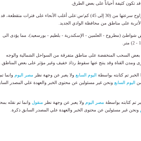
د تكون كثيفة أحياناً على بعض الطرق.
- ​نشاط رياح أحياناً تتراوح سرعتها من (30 إلى 45) كم/س:​على أغلب الأنحاء على فترات متقطعة، ​قد
لأتربة على مناطق من محافظة الوادي الجديد.
 شواطئ (مطروح - العلمين - الإسكندرية - بلطيم - بورسعيد)، مما يؤدى الى
 بعض السحب المنخفضة على مناطق متفرقة من السواحل الشمالية والوجه
رى ومدن القناة وقد ينتج عنها سقوط رذاذ خفيف وغير مؤثر على بعض المناطق.
لخبر تم كتابته بواسطة
اليوم السابع
ولا يعبر عن وجهة نظر
مصر اليوم
وانما تم
من
اليوم السابع
ونحن غير مسئولين عن محتوى الخبر والعهدة علي المصدر الساب
بر تم كتابته بواسطة
مصر اليوم
ولا يعبر عن وجهة نظر
منقول
وانما تم نقله بمحت
ونحن غير مسئولين عن محتوى الخبر والعهدة علي المصدر السابق ذكرة.