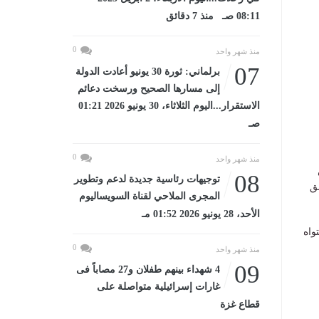
08:11 صـ منذ 7 دقائق
0
منذ شهر واحد
07
برلماني: ثورة 30 يونيو أعادت الدولة
إلى مسارها الصحيح ورسخت دعائم
الاستقرار...اليوم الثلاثاء، 30 يونيو 2026 01:21
صـ
0
منذ شهر واحد
08
توجيهات رئاسية جديدة لدعم وتطوير
ق
المجرى الملاحي لقناة السويساليوم
الأحد، 28 يونيو 2026 01:52 مـ
واه
0
منذ شهر واحد
09
4 شهداء بينهم طفلان و27 مصاباً فى
غارات إسرائيلية متواصلة على
قطاع غزة