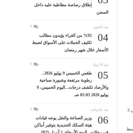
إطلاق رصاصة مطاطية عليه داخل
السجن
0
منذ 6 أشهر
04
%92 من القراء يؤيدون مطالب
تكثيف الحملات على الأسواق لضبط
الأسعار خلال شهر رمضان
0
منذ 29 يومًا
05
طقس الخميس 9 يوليو 2026..
رطوبة مرتفعة وشبورة صباحية
والأرصاد تكشف درجات...اليوم الخميس، 9
يوليو 2026 05:03 صـ
0
منذ عام واحد
- ​ارتفاع نسب الرطوبة يزيد من الإحساس بحرارة الطقس عن المتوقع في الظل بقيم تتراوح من 1 إلى 3
06
وزير الصناعة والنقل يوجه قيادات
هيئة السكك الحديدية بتوفير أماكن
ووسط
في رحلات...اليوم الأربعاء، 2 أبريل 2025