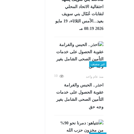
احتفالية الاتحاد المحلي
لنقابات عُمّال بني سويف
بعيد...الأمس الثلاثاء، 19 مايو
2026 08:19 مـ
غير مصنف
10
منذ عام واحد
احذر.. الحبس والغرامة
عقوبة الحصول على خدمات
التأمين الصحى الشامل بغير
وجه حق