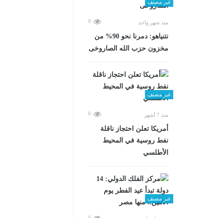
غير مصنف
0
منذ شهر واحد
نتنياهو: دمرنا نحو 90% من
مخزون حزب الله الصاروخى
غير مصنف
0
منذ 7 أشهر
أمريكا تعلن احتجاز ناقلة
نفط روسية في المحيط
الأطلسي
غير مصنف
0