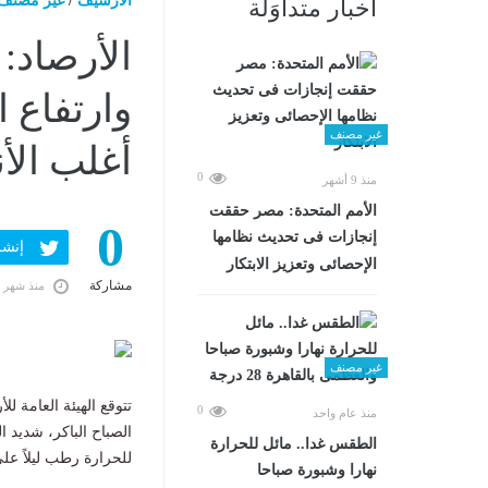
الارشيف
/
غير مصنف
أخبار متداوَلة
الأرصاد:
وارتفاع 
غير مصنف
أغلب الأن
0
منذ 9 أشهر
الأمم المتحدة: مصر حققت
0
إنجازات فى تحديث نظامها
إنشر ف
الإحصائى وتعزيز الابتكار
مشاركة
منذ شهر 
غير مصنف
تتوقع الهيئة العامة للأرصا
0
منذ عام واحد
الصباح الباكر، شديد 
الطقس غدا.. مائل للحرارة
للحرارة رطب ليلاً على
نهارا وشبورة صباحا