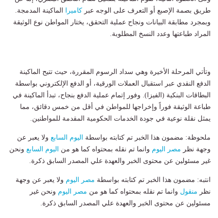
طريق بصمة الإصبع أو التعرف على الوجه عبر
كاميرا
الماكينة المدمجة.
وبمجرد مطابقة البيانات ونجاح عملية التحقق، يختار المواطن نوع الوثيقة
المراد طباعتها وعدد النسخ المطلوبة.
وتأتي المرحلة الأخيرة وهي سداد الرسوم المقررة، حيث تتيح الماكينة
الدفع النقدي عبر استقبال العملات الورقية، أو الدفع الإلكتروني بواسطة
البطاقات البنكية (الفيزا). وفور إتمام عملية الدفع بنجاح، تبدأ الماكينة في
طباعة الوثيقة فوراً وإخراجها للمواطن في أقل من خمس دقائق، مما
يمثل نقلة نوعية في جودة الخدمات الحكومية المقدمة للمواطنين.
ملحوظة: مضمون هذا الخبر تم كتابته بواسطة
اليوم السابع
ولا يعبر عن
وجهة نظر
مصر اليوم
وانما تم نقله بمحتواه كما هو من
اليوم السابع
ونحن
غير مسئولين عن محتوى الخبر والعهدة علي المصدر السابق ذكرة.
انتبه: مضمون هذا الخبر تم كتابته بواسطة
مصر اليوم
ولا يعبر عن وجهة
نظر
منقول
وانما تم نقله بمحتواه كما هو من
مصر اليوم
ونحن غير
مسئولين عن محتوى الخبر والعهدة علي المصدر السابق ذكرة.