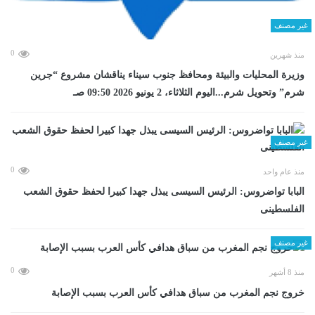
غير مصنف
0
منذ شهرين
وزيرة المحليات والبيئة ومحافظ جنوب سيناء يناقشان مشروع “جرين
شرم” وتحويل شرم...اليوم الثلاثاء، 2 يونيو 2026 09:50 صـ
غير مصنف
0
منذ عام واحد
البابا تواضروس: الرئيس السيسى يبذل جهدا كبيرا لحفظ حقوق الشعب
الفلسطينى
غير مصنف
0
منذ 8 أشهر
خروج نجم المغرب من سباق هدافي كأس العرب بسبب الإصابة