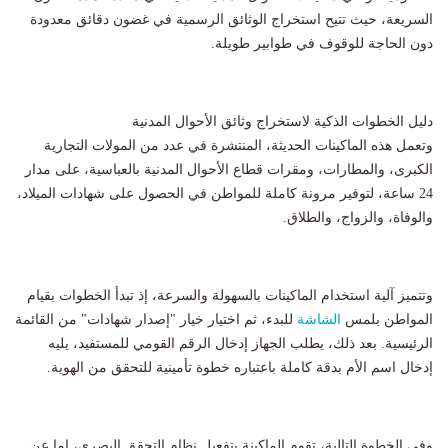
السريعة، حيث تتيح استخراج الوثائق الرسمية في غضون دقائق معدودة
دون الحاجة للوقوف في طوابير طويلة.
دليل الخطوات الذكية لاستخراج وثائق الأحوال المدنية
وتعمل هذه الماكينات الحديثة، المنتشرة في عدد من المولات التجارية
الكبرى، والمطارات، ومقرات قطاع الأحوال المدنية بالعباسية، على مدار
24 ساعة، لتوفير مرونة كاملة للمواطن في الحصول على شهادات الميلاد،
والوفاة، والزواج، والطلاق.
وتتميز آلية استخدام الماكينات بالسهولة والسرعة، إذ تبدأ الخطوات بقيام
المواطن بلمس
الشاشة
للبدء، ثم اختيار خيار "إصدار شهادات" من القائمة
الرئيسية. بعد ذلك، يطلب الجهاز إدخال الرقم القومي للمستفيد، يليه
إدخال اسم الأم بدقة كاملة باعتباره خطوة تأمينية للتحقق من الهوية.
وفى الخطوة التالية، تقوم الماكينة بتفعيل نظام التحقق البصري، إما عن