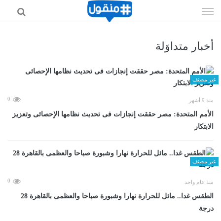
إذهب
الى
المحتوى
أخبار متداوَلة
غير مصنف
0
منذ 9 أشهر
الأمم المتحدة: مصر حققت إنجازات فى تحديث نظامها الإحصائى وتعزيز
الابتكار
غير مصنف
0
منذ عام واحد
الطقس غدا.. مائل للحرارة نهارا وشبورة صباحا والعظمى بالقاهرة 28
درجة