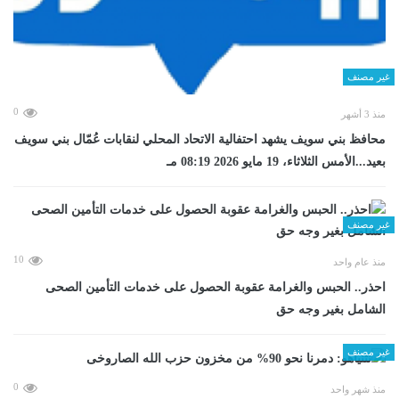
غير مصنف
0
منذ 3 أشهر
محافظ بني سويف يشهد احتفالية الاتحاد المحلي لنقابات عُمّال بني سويف
بعيد...الأمس الثلاثاء، 19 مايو 2026 08:19 مـ
غير مصنف
10
منذ عام واحد
احذر.. الحبس والغرامة عقوبة الحصول على خدمات التأمين الصحى
الشامل بغير وجه حق
غير مصنف
0
منذ شهر واحد