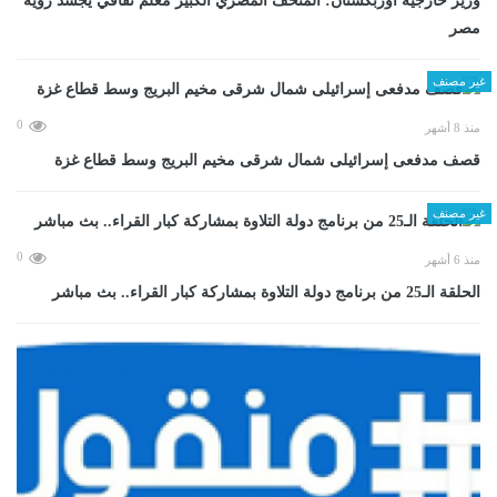
وزير خارجية أوزبكستان: المتحف المصري الكبير معلم ثقافي يجسد رؤية
مصر
غير مصنف
0
منذ 8 أشهر
قصف مدفعى إسرائيلى شمال شرقى مخيم البريج وسط قطاع غزة
غير مصنف
0
منذ 6 أشهر
الحلقة الـ25 من برنامج دولة التلاوة بمشاركة كبار القراء.. بث مباشر