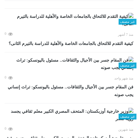
غير مصنف
0
منذ 7 أشهر
كيفية التقدم للالتحاق بالجامعات الخاصة والأهلية للدراسة بالتيرم الثانى؟
غير مصنف
0
منذ شهر واحد
فن المقام جسر بين الأجيال والثقافات.. مسئول باليونسكو: تراث إنساني
يجب صونه
غير مصنف
0
منذ شهرين