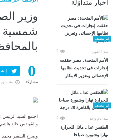
الارشيف
/
غير مصنف
أخبار متداوَلة
وزير الص
غير مصنف
بالمحاف
0
منذ 9 أشهر
الأمم المتحدة: مصر حققت
0
إنجازات فى تحديث نظامها
إنشر ف
الإحصائى وتعزيز الابتكار
مشاركة
منذ شهر 
غير مصنف
اجتمع السيد الرئيس ع
0
منذ عام واحد
والمُهندس خالد هاشم
الطقس غدا.. مائل للحرارة
نهارا وشبورة صباحا
وصرح السفير محمد الش