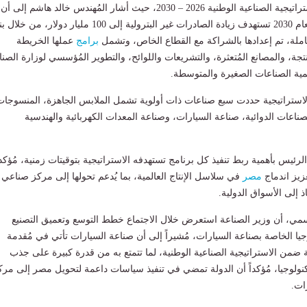
للموقف التنفيذي للاستراتيجية الصناعية الوطنية 2026 – 2030، حيث أشار المُهندس خالد هاشم إلى أن
رؤية وزارة الصناعة لعام 2030 تستهدف زيادة الصادرات غير البترولية إلى 100 مليار دولار، من خ
ملة، تم إعدادها بالشراكة مع القطاع الخاص، وتشمل
برامج
عملها الخريطة
ُنتجة، والمصانع المُتعثرة، والتشريعات واللوائح، والتطوير المُؤسسي لوزارة الصنا
نمية الصناعات الصغيرة والمتوسطة.
الاستراتيجية حددت سبع صناعات ذات أولوية تشمل الملابس الجاهزة، المنسوجات
صناعات الدوائية، صناعة السيارات، وصناعة المعدات الكهربائية والهندسية
رئيس بأهمية ربط تنفيذ كل برنامج تستهدفه الاستراتيجية بتوقيتات زمنية، مُؤكدا
يز اندماج
مصر
في سلاسل الإنتاج العالمية، بما يُدعم تحولها إلى مركز صناعي
ذ إلى الأسواق الدولية.
مي، أن وزير الصناعة استعرض خلال الاجتماع خطط التوسع وتعميق التصنيع
جيا الخاصة بصناعة السيارات، مُشيراً إلى أن صناعة السيارات تأتي في مُقدمة
ة ضمن الاستراتيجية الصناعية الوطنية، لما تتمتع به من قدرة كبيرة على جذب
كنولوجيا، مُؤكداً أن الدولة تمضي في تنفيذ سياسات داعمة لتحويل مصر إلى مرك
ات.