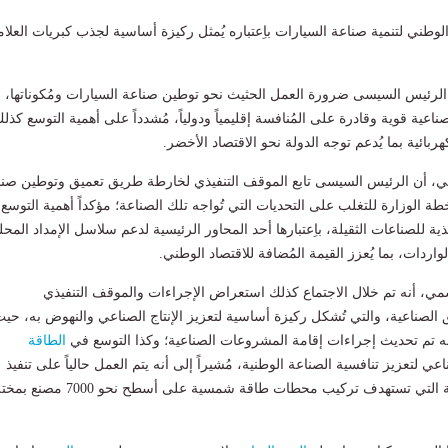
 الوطني لتنمية صناعة السيارات باِعتباره يُمثل ركيزة أساسية لجذب كبريات العلا
الرئيس السيسى ضرورة العمل الحثيث نحو توطين صناعة السيارات ومُكوناتها، ب
اعية قوية وقادرة على المُنافسة إقليمياً ودولياً، مُشدداً على أهمية التوسع كذل
ربائية بما يُدعم توجه الدولة نحو الاقتصاد الأخضر.
ي، أن الرئيس السيسى تابع الموقف التنفيذي لخارطة طريق تعميق وتوطين صنا
ة الوزارة للتغلب على التحديات التي تُواجه تلك الصناعة؛ مؤكداً أهمية التوسع
ية للصناعات الثقيلة، باِعتبارها أحد المحاور الرئيسية لدعم سلاسل الإمداد المحل
واردات، بما يُعزز القيمة المُضافة للاقتصاد الوطني.
ي، أنه تم خلال الاجتماع كذلك استعراض الإجراءات والموقف التنفيذي
لصناعية، والتي تُشكل ركيزة أساسية لتعزيز الإنتاج الصناعي والنهوض به، حي
ه تم تحديث إجراءات إقامة المشروعات الصناعية؛ وكذا التوسع في
الطاقة
عي لتعزيز تنافسية الصناعة الوطنية، مُشيراً إلى أنه يتم العمل حالياً على تنفيذ
مبادرة شمس الصناعة التي تستهدف تركيب محطات طاقة شمسية على أسطح نحو