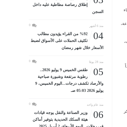
إطلاق رصاصة مطاطية عليه داخل
لال بناء
السجن
عة،
0
منذ 6 أشهر
04
%92 من القراء يؤيدون مطالب
تكثيف الحملات على الأسواق لضبط
،
الأسعار خلال شهر رمضان
0
منذ 28 يومًا
ً
05
طقس الخميس 9 يوليو 2026..
رطوبة مرتفعة وشبورة صباحية
والأرصاد تكشف درجات...اليوم الخميس، 9
يوليو 2026 05:03 صـ
0
منذ عام واحد
ز
06
وزير الصناعة والنقل يوجه قيادات
هيئة السكك الحديدية بتوفير أماكن
في رحلات...اليوم الأربعاء، 2 أبريل 2025