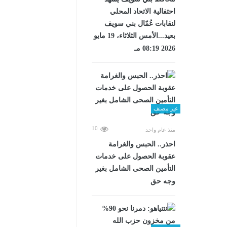
احتفالية الاتحاد المحلي
لنقابات عُمّال بني سويف
بعيد...الأمس الثلاثاء، 19 مايو
2026 08:19 مـ
غير مصنف
10
منذ عام واحد
احذر.. الحبس والغرامة
عقوبة الحصول على خدمات
التأمين الصحى الشامل بغير
وجه حق