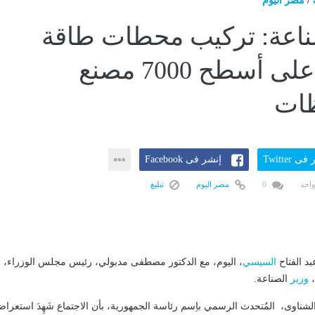
/
مصر اليوم
ناعة: تركيب محطات طاقة
شمسية على أسطح 7000 مصنع
ظات
ى Twitter
إنشر فى Facebook
واحد
0
مصر اليوم
تبليغ
بد الفتاح
السيسي
، اليوم، مع الدكتور مصطفى مدبولي، رئيس مجلس الوزراء،
،
وزير
الصناعة.
ناوى، المُتحدث الرسمي باِسم رئاسة الجمهورية، بأن الاجتماع شَهِدَ استعراضا