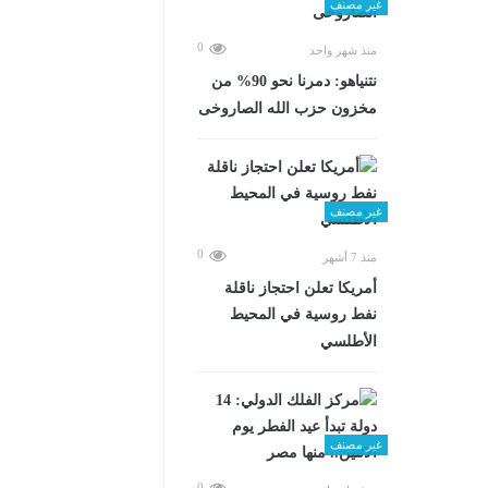
غير مصنف
0
منذ شهر واحد
نتنياهو: دمرنا نحو 90% من
مخزون حزب الله الصاروخى
غير مصنف
0
منذ 7 أشهر
أمريكا تعلن احتجاز ناقلة
نفط روسية في المحيط
الأطلسي
غير مصنف
0