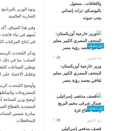
والثقافات.. مسئول
ونوه الوزير بالبرنامج
باليونسكو: تراث إنساني
التجارية العالمية.
يجب صونه
وفي هذا السياق، أكد 
يُسهم في بناء قاعدة صن
في إنتاج المركبات الكه
غير مصنف
وذكر المُتحدث الرسم
0
منذ شهرين
الصلب؛ بما في ذلك خط
وزير خارجية أوزبكستان:
توطين الصناعات المُغذ
المتحف المصري الكبير معلم
وتقليل الاعتماد على ال
ثقافي يجسد رؤية مصر
وأوضح المُتحدث الرسم
للمشروعات والمناطق ا
أوضح وزير الصناعة أن
المتجددة بالقطاع الصنا
غير مصنف
0
المحافظات.
منذ 8 أشهر
قصف مدفعى إسرائيلى