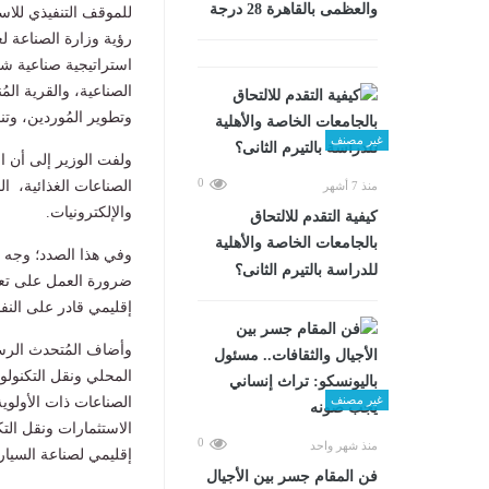
والعظمى بالقاهرة 28 درجة
استراتيجية صناعية شا
الصناعية، والقرية الم
وتطوير المُوردين، وت
غير مصنف
ولفت الوزير إلى أن 
0
الصناعات الغذائية، ال
منذ 7 أشهر
والإلكترونيات.
كيفية التقدم للالتحاق
بالجامعات الخاصة والأهلية
وفي هذا الصدد؛ وجه ال
للدراسة بالتيرم الثانى؟
ضرورة العمل على تعز
إقليمي قادر على النفا
وأضاف المُتحدث الرس
المحلي ونقل التكنولو
غير مصنف
الصناعات ذات الأولوي
الاستثمارات ونقل الت
0
منذ شهر واحد
إقليمي لصناعة السيار
فن المقام جسر بين الأجيال