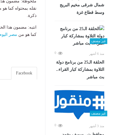
ملحوظة: مضمون هذا ا
شمال شرقى مخيم البريج
نقله بمحتواه كما هو 
وسط قطاع غزة
ذكرة.
انتبه: مضمون هذا الخ
كما هو من
مصر اليوم
غير مصنف
0
منذ 6 أشهر
الحلقة الـ25 من برنامج دولة
التلاوة بمشاركة كبار القراء..
Facebook
بث مباشر
غير مصنف
0
منذ 3 أشهر
محافظ بني سويف يشهد