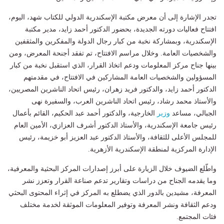
تجدر الإشارة إلى أن معرض مكتبة الإسكندرية الدولي للكتاب شهد، اليوم،
افتتاح فعاليات دورته الجديدة، بحضور الدكتور أحمد زايد، مدير مكتبة
الإسكندرية، وبمشاركة نخبة من كبار رجال الدولة والمفكرين والمثقفين
والشخصيات العامة. وخلال مراسم الافتتاح، تم تفقد أجنحة المعرض، ومن
بينها جناح مركز المعلومات ودعم اتخاذ القرار، الذي استقبل نخبة من كبار
المسؤولين والشخصيات العامة المشاركين في الافتتاح، في مقدمتهم
الدكتور أحمد زايد، والدكتور فريد زهران، رئيس اتحاد الناشرين المصريين،
والأستاذ محمد رشاد، رئيس اتحاد الناشرين العرب، والسفيرة نهى
الجبالي، مساعد
وزير
الخارجية، والدكتور أحمد عبد الحكيم، القائم بأعمال
رئيس جامعة الإسكندرية، والأستاذ الدكتور أشرف العزازي، الأمين العام
للمجلس الأعلى للثقافة، والأستاذ الدكتور عبد العزيز أبو خزيمة، رئيس
الإدارة المركزية لمنطقة الإسكندرية الأزهرية.
واطّلع الضيوف خلال الزيارة على أبرز إصدارات المركز البحثية والمعرفية،
وما يقدمه الجناح من دراسات وتقارير تدعم صناعة القرار وتعزز نشر
المعرفة، مشيدين بالدور الذي يضطلع به المركز في إثراء المحتوى البحثي
ودعم الثقافة ونشر المعرفة وتوفير المعلومات الموثقة لخدمة مختلف
فئات المجتمع.