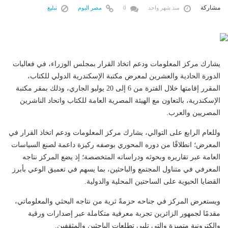
مشاركة
منذ شهر واحد
0
مصر اليوم
تبليغ
يشارك مركز المعلومات ودعم اتخاذ القرار بمجلس الوزراء، في فعاليات
الدورة الحادية والعشرين لمعرض مكتبة الإسكندرية الدولي للكتاب،
المقرر إقامتها خلال الفترة من 6 إلى 20 يوليو الجاري، وذلك بمقر مكتبة
الإسكندرية، بالتعاون مع الهيئة المصرية العامة للكتاب واتحاد الناشرين
المصريين والعرب.
وللعام الرابع على التوالي، يشارك مركز المعلومات ودعم اتخاذ القرار في
المعرض؛ انطلاقًا من دوره المحوري بوصفه ركيزة داعمة لصنع السياسات
العامة عبر تقاريره وبحوثه ودراساته المتخصصة؛ إذ يضع المركز نتاجه
المعرفي في متناول المجتمع والباحثين، بما يسهم في تعميق الوعي بأبرز
القضايا الحيوية على الساحتين المحلية والدولية.
ويستعرض المركز في جناحه حزمةً ثرية من نتاجه البحثي والمعلوماتي،
مقدمًا لجمهور الزائرين تجربة معرفية متكاملة عبر إصدارات ورقية
وإلكترونية متميزة والتي تلبي تطلعات الباحثين والمثقفين.