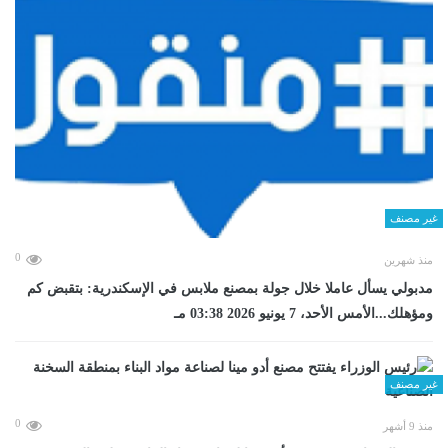
غير مصنف
0
منذ شهرين
مدبولي يسأل عاملا خلال جولة بمصنع ملابس في الإسكندرية: بتقبض كم
ومؤهلك...الأمس الأحد، 7 يونيو 2026 03:38 مـ
غير مصنف
0
منذ 9 أشهر