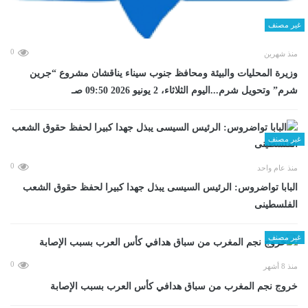
غير مصنف
0
منذ شهرين
وزيرة المحليات والبيئة ومحافظ جنوب سيناء يناقشان مشروع “جرين
شرم” وتحويل شرم...اليوم الثلاثاء، 2 يونيو 2026 09:50 صـ
غير مصنف
0
منذ عام واحد
البابا تواضروس: الرئيس السيسى يبذل جهدا كبيرا لحفظ حقوق الشعب
الفلسطينى
غير مصنف
0
منذ 8 أشهر
خروج نجم المغرب من سباق هدافي كأس العرب بسبب الإصابة