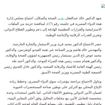
شهد الدكتور خالد عبدالغفار،
وزير
الصحة والسكان، اجتماع مجلس إدارة
هيئة الدواء المصرية في جلسته رقم (17)، لمناقشة حزمة من الملفات
الاستراتيجية والقرارات التنظيمية الهادفة إلى دعم وتطوير القطاع الدوائي،
وتعزيز القدرات الرقابية والإنتاجية الوطنية.
حضر الاجتماع الدكتور محمد فريد وزير الاستثمار والتجارة الخارجية،
والمهندس خالد هاشم وزير الصناعة عبر تقنية الفيديو كونفرنس، والدكتور
محمد عوض تاج الدين مستشار رئيس الجمهورية لشؤون الصحة والوقاية،
والدكتور هشام ستيت رئيس هيئة الشراء الموحد، والدكتور أحمد طه
رئيس الهيئة العامة للاعتماد والرقابة الصحية، والدكتور عادل العدوي رئيس
الجمعية الطبية المصرية ووزير الصحة الأسبق.
وتناول الاجتماع مراجعة مؤشرات سوق الدواء المصري، وخطط زيادة
الإنتاج المحلي مع التركيز على توطين صناعة المستحضرات الحيوية
لضمان الأمن الدوائي وتحقيق الاكتفاء الذاتي. كما ناقش استحداث وحدة
متخصصة للتعامل الآمن مع مخلفات التحاليل وفق أعلى المعايير البيئية،
وإعداد دليل تنظيمي للتفتيش على مصانع المواد الخام لتوحيد الإجراءات