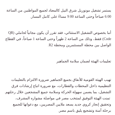
​يستمر تشغيل مونوريل شرق النيل كالمعتاد لجميع المواطنين من الساعة
6:00 صباحاً وحتى الساعة 9:00 مساءً على كامل المسار.
​أما بخصوص التشغيل الاستثنائي، فقد تقرر أن يكون مجانياً لحاملي (QR
Code) فقط، وذلك من الساعة 2 ظهراً وحتى الساعة 1 صباحاً، في القطاع
الواصل بين محطة المستثمرين ومحطة R2.
​تعليمات الهيئة لضمان سلامة الجماهير
​تهيب الهيئة القومية للأنفاق بجميع الجماهير ضرورة الالتزام بالتعليمات
التنظيمية داخل المحطات والقطارات، مع ضرورة اتباع إرشادات فرق
التشغيل، بما يضمن سهولة الحركة وسلامة جميع المشجعين خلال رحلتهم.
​ تمنت الهيئة التوفيق لمنتخب مصر في مواصلة مشواره المشرف،
وتحقيق إنجاز كروي جديد يسعد ملايين المصريين، مع دعواتها للجميع
برحلة آمنة وتشجيع يليق باسم مصر.